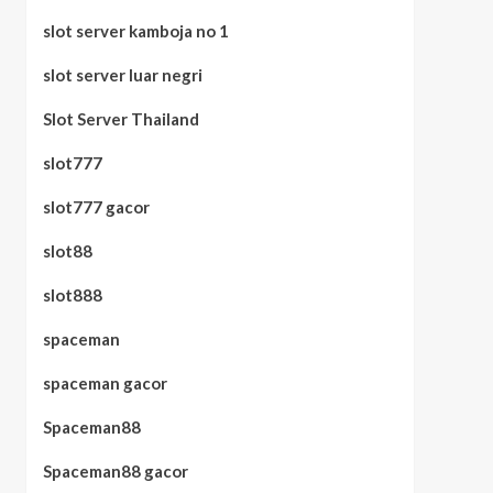
slot server kamboja no 1
slot server luar negri
Slot Server Thailand
slot777
slot777 gacor
slot88
slot888
spaceman
spaceman gacor
Spaceman88
Spaceman88 gacor