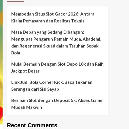
Membedah Situs Slot Gacor 2026: Antara
Klaim Pemasaran dan Realitas Teknis
Masa Depan yang Sedang Dibangun:
Mengupas Pengaruh Pemain Muda, Akademi,
dan Regenerasi Skuad dalam Taruhan Sepak
Bola
Mulai Bermain Dengan Slot Depo 10k dan Raih
Jackpot Besar
Link Judi Bola Corner Kick, Baca Tekanan
Serangan dari Sisi Sayap
Bermain Slot dengan Deposit 5k: Akses Game
Mudah Maxwin
Recent Comments