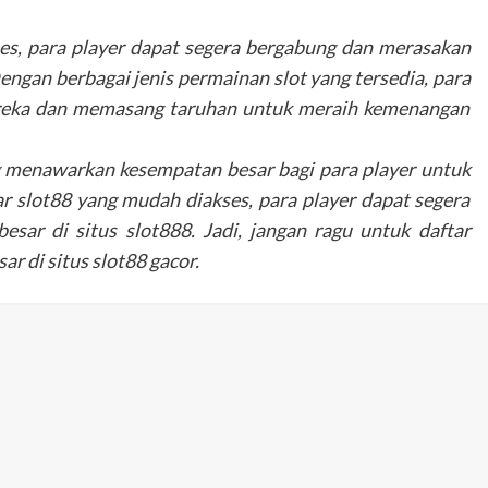
es, para player dapat segera bergabung dan merasakan
engan berbagai jenis permainan slot yang tersedia, para
ereka dan memasang taruhan untuk meraih kemenangan
ng menawarkan kesempatan besar bagi para player untuk
r slot88 yang mudah diakses, para player dapat segera
sar di situs slot888. Jadi, jangan ragu untuk daftar
r di situs slot88 gacor.