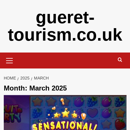
Skip
gueret-
to
content
tourism.co.uk
Primary
Menu
HOME
2025
MARCH
Month:
March 2025