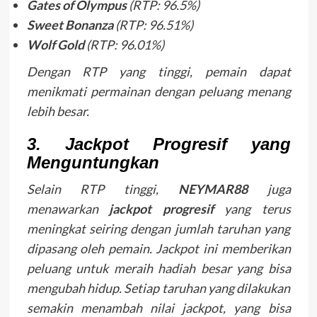
Gates of Olympus
(RTP: 96.5%)
Sweet Bonanza
(RTP: 96.51%)
Wolf Gold
(RTP: 96.01%)
Dengan RTP yang tinggi, pemain dapat
menikmati permainan dengan peluang menang
lebih besar.
3. Jackpot Progresif yang
Menguntungkan
Selain RTP tinggi,
NEYMAR88
juga
menawarkan
jackpot progresif
yang terus
meningkat seiring dengan jumlah taruhan yang
dipasang oleh pemain. Jackpot ini memberikan
peluang untuk meraih hadiah besar yang bisa
mengubah hidup. Setiap taruhan yang dilakukan
semakin menambah nilai jackpot, yang bisa