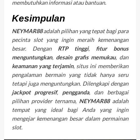
membutuhkan informasi atau bantuan.
Kesimpulan
NEYMAR88
adalah pilihan yang tepat bagi para
pecinta slot yang ingin meraih kemenangan
besar. Dengan
RTP tinggi
,
fitur bonus
menguntungkan
,
desain grafis memukau
, dan
keamanan yang terjamin
, situs ini memberikan
pengalaman bermain yang tidak hanya seru
tetapi juga menguntungkan. Dilengkapi dengan
jackpot progresif
,
pengganda
, dan berbagai
pilihan provider ternama,
NEYMAR88
adalah
tempat yang ideal bagi Anda yang ingin
mengejar kemenangan besar dalam permainan
slot.