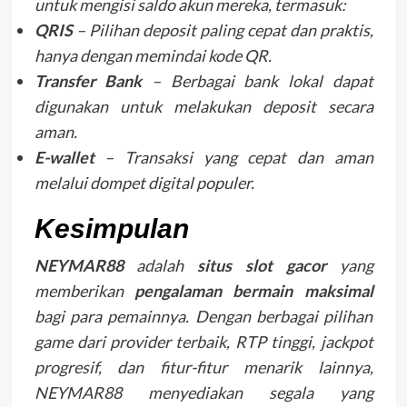
untuk mengisi saldo akun mereka, termasuk:
QRIS
– Pilihan deposit paling cepat dan praktis,
hanya dengan memindai kode QR.
Transfer Bank
– Berbagai bank lokal dapat
digunakan untuk melakukan deposit secara
aman.
E-wallet
– Transaksi yang cepat dan aman
melalui dompet digital populer.
Kesimpulan
NEYMAR88
adalah
situs slot gacor
yang
memberikan
pengalaman bermain maksimal
bagi para pemainnya. Dengan berbagai pilihan
game dari provider terbaik, RTP tinggi, jackpot
progresif, dan fitur-fitur menarik lainnya,
NEYMAR88 menyediakan segala yang