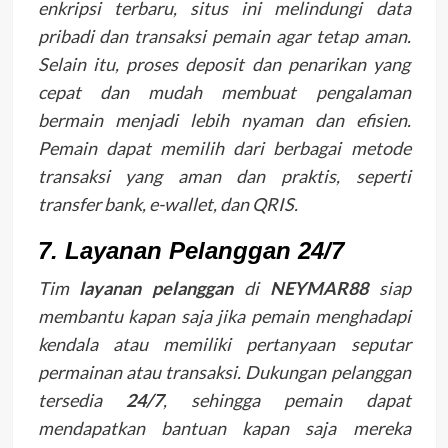
enkripsi terbaru, situs ini melindungi data
pribadi dan transaksi pemain agar tetap aman.
Selain itu, proses deposit dan penarikan yang
cepat dan mudah membuat pengalaman
bermain menjadi lebih nyaman dan efisien.
Pemain dapat memilih dari berbagai metode
transaksi yang aman dan praktis, seperti
transfer bank, e-wallet, dan QRIS.
7. Layanan Pelanggan 24/7
Tim
layanan pelanggan
di
NEYMAR88
siap
membantu kapan saja jika pemain menghadapi
kendala atau memiliki pertanyaan seputar
permainan atau transaksi. Dukungan pelanggan
tersedia
24/7
, sehingga pemain dapat
mendapatkan bantuan kapan saja mereka