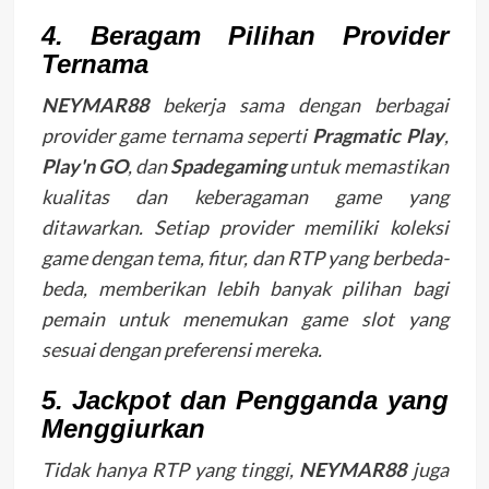
4. Beragam Pilihan Provider
Ternama
NEYMAR88
bekerja sama dengan berbagai
provider game ternama seperti
Pragmatic Play
,
Play'n GO
, dan
Spadegaming
untuk memastikan
kualitas dan keberagaman game yang
ditawarkan. Setiap provider memiliki koleksi
game dengan tema, fitur, dan RTP yang berbeda-
beda, memberikan lebih banyak pilihan bagi
pemain untuk menemukan game slot yang
sesuai dengan preferensi mereka.
5. Jackpot dan Pengganda yang
Menggiurkan
Tidak hanya RTP yang tinggi,
NEYMAR88
juga