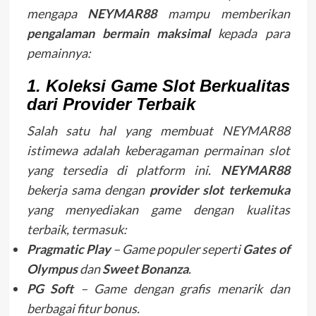
mengapa
NEYMAR88
mampu memberikan
pengalaman bermain maksimal
kepada para
pemainnya:
1. Koleksi Game Slot Berkualitas
dari Provider Terbaik
Salah satu hal yang membuat NEYMAR88
istimewa adalah keberagaman permainan slot
yang tersedia di platform ini.
NEYMAR88
bekerja sama dengan
provider slot terkemuka
yang menyediakan game dengan kualitas
terbaik, termasuk:
Pragmatic Play
– Game populer seperti
Gates of
Olympus
dan
Sweet Bonanza
.
PG Soft
– Game dengan grafis menarik dan
berbagai fitur bonus.