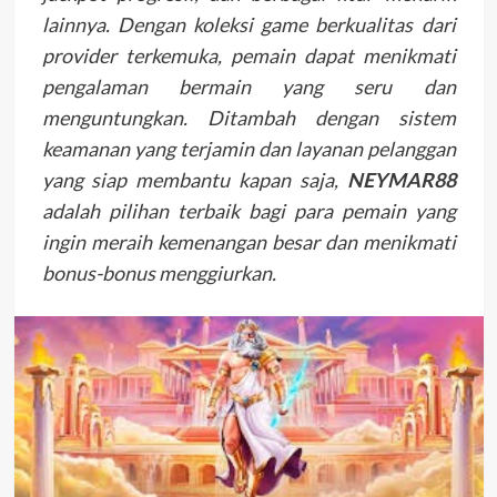
lainnya. Dengan koleksi game berkualitas dari
provider terkemuka, pemain dapat menikmati
pengalaman bermain yang seru dan
menguntungkan. Ditambah dengan sistem
keamanan yang terjamin dan layanan pelanggan
yang siap membantu kapan saja,
NEYMAR88
adalah pilihan terbaik bagi para pemain yang
ingin meraih kemenangan besar dan menikmati
bonus-bonus menggiurkan.