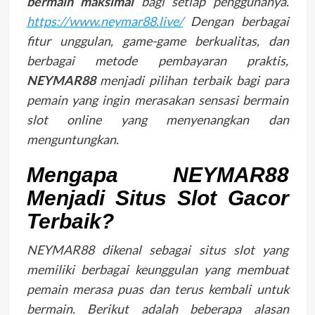
bermain maksimal
bagi setiap penggunanya.
https://www.neymar88.live/
Dengan berbagai
fitur unggulan, game-game berkualitas, dan
berbagai metode pembayaran praktis,
NEYMAR88
menjadi pilihan terbaik bagi para
pemain yang ingin merasakan sensasi bermain
slot online yang menyenangkan dan
menguntungkan.
Mengapa NEYMAR88
Menjadi Situs Slot Gacor
Terbaik?
NEYMAR88 dikenal sebagai situs slot yang
memiliki berbagai keunggulan yang membuat
pemain merasa puas dan terus kembali untuk
bermain. Berikut adalah beberapa alasan