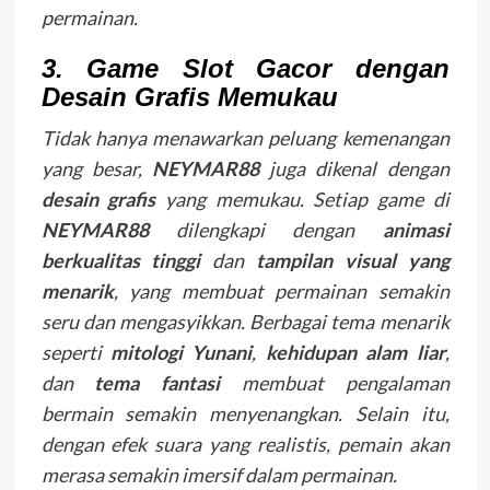
permainan.
3. Game Slot Gacor dengan
Desain Grafis Memukau
Tidak hanya menawarkan peluang kemenangan
yang besar,
NEYMAR88
juga dikenal dengan
desain grafis
yang memukau. Setiap game di
NEYMAR88
dilengkapi dengan
animasi
berkualitas tinggi
dan
tampilan visual yang
menarik
, yang membuat permainan semakin
seru dan mengasyikkan. Berbagai tema menarik
seperti
mitologi Yunani
,
kehidupan alam liar
,
dan
tema fantasi
membuat pengalaman
bermain semakin menyenangkan. Selain itu,
dengan efek suara yang realistis, pemain akan
merasa semakin imersif dalam permainan.