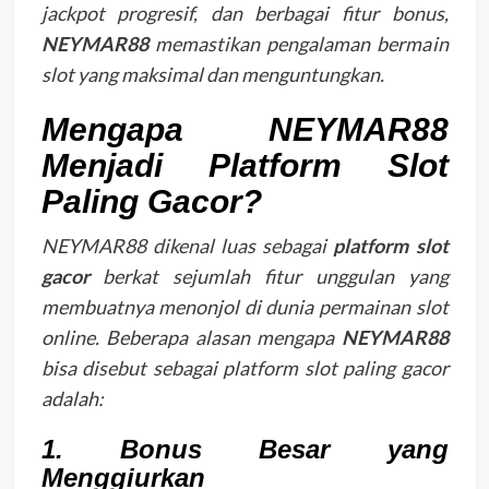
jackpot progresif, dan berbagai fitur bonus,
NEYMAR88
memastikan pengalaman bermain
slot yang maksimal dan menguntungkan.
Mengapa NEYMAR88
Menjadi Platform Slot
Paling Gacor?
NEYMAR88 dikenal luas sebagai
platform slot
gacor
berkat sejumlah fitur unggulan yang
membuatnya menonjol di dunia permainan slot
online. Beberapa alasan mengapa
NEYMAR88
bisa disebut sebagai platform slot paling gacor
adalah:
1. Bonus Besar yang
Menggiurkan