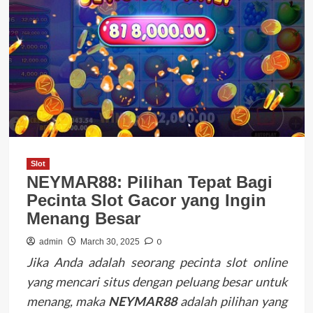
Slot
NEYMAR88: Pilihan Tepat Bagi
Pecinta Slot Gacor yang Ingin
Menang Besar
0
admin
March 30, 2025
Jika Anda adalah seorang pecinta slot online
yang mencari situs dengan peluang besar untuk
menang, maka
NEYMAR88
adalah pilihan yang