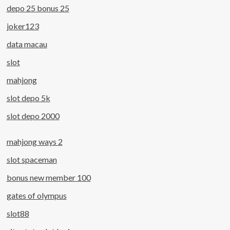
depo 25 bonus 25
joker123
data macau
slot
mahjong
slot depo 5k
slot depo 2000
mahjong ways 2
slot spaceman
bonus new member 100
gates of olympus
slot88