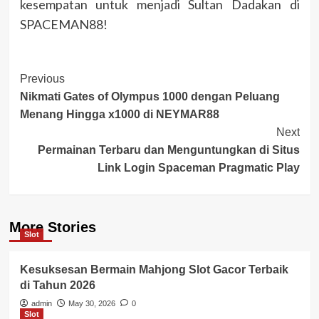
kesempatan untuk menjadi Sultan Dadakan di
SPACEMAN88!
Post
Previous
Nikmati Gates of Olympus 1000 dengan Peluang
Navigation
Menang Hingga x1000 di NEYMAR88
Next
Permainan Terbaru dan Menguntungkan di Situs
Link Login Spaceman Pragmatic Play
More Stories
Slot
Kesuksesan Bermain Mahjong Slot Gacor Terbaik
di Tahun 2026
admin
May 30, 2026
0
Slot