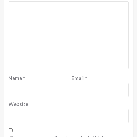
Name
*
Email
*
Website