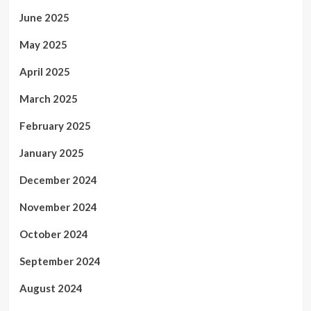
June 2025
May 2025
April 2025
March 2025
February 2025
January 2025
December 2024
November 2024
October 2024
September 2024
August 2024