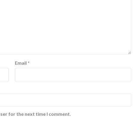
Email
*
ser for the next time I comment.