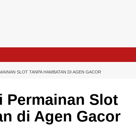
MAINAN SLOT TANPA HAMBATAN DI AGEN GACOR
i Permainan Slot
n di Agen Gacor