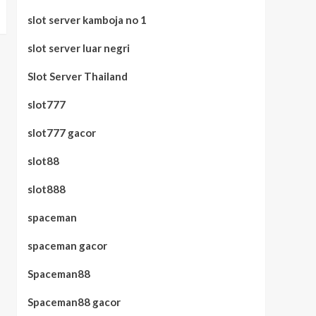
slot server kamboja no 1
slot server luar negri
Slot Server Thailand
slot777
slot777 gacor
slot88
slot888
spaceman
spaceman gacor
Spaceman88
Spaceman88 gacor