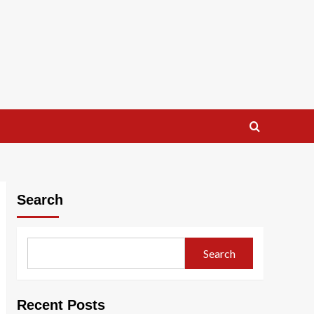
Search
Search
Recent Posts