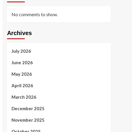
No comments to show.
Archives
July 2026
June 2026
May 2026
April 2026
March 2026
December 2025
November 2025
October 2025