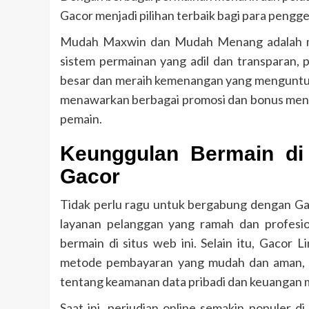
Gacor menjadi pilihan terbaik bagi para pengge
Mudah Maxwin dan Mudah Menang adalah mot
sistem permainan yang adil dan transparan
besar dan meraih kemenangan yang menguntungk
menawarkan berbagai promosi dan bonus men
pemain.
Keunggulan Bermain di 
Gacor
Tidak perlu ragu untuk bergabung dengan Ga
layanan pelanggan yang ramah dan profesi
bermain di situs web ini. Selain itu, Gacor
metode pembayaran yang mudah dan aman, 
tentang keamanan data pribadi dan keuangan 
Saat ini, perjudian online semakin populer 