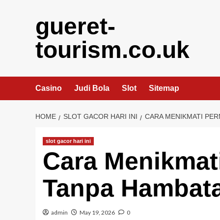
Skip
to
gueret-
content
tourism.co.uk
Casino
Judi Bola
Slot
Sitemap
HOME
SLOT GACOR HARI INI
CARA MENIKMATI PER
slot gacor hari ini
Cara Menikmat
Tanpa Hambata
admin
May 19, 2026
0