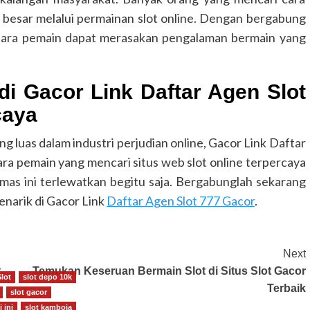
besar melalui permainan slot online. Dengan bergabung
 para pemain dapat merasakan pengalaman bermain yang
i Gacor Link Daftar Agen Slot
caya
 luas dalam industri perjudian online, Gacor Link Daftar
para pemain yang mencari situs web slot online terpercaya
as ini terlewatkan begitu saja. Bergabunglah sekarang
enarik di Gacor Link
Daftar Agen Slot 777 Gacor
.
Next
t
Temukan Keseruan Bermain Slot di Situs Slot Gacor
Slot
slot depo 10k
Terbaik
slot gacor
i ini
slot kamboja