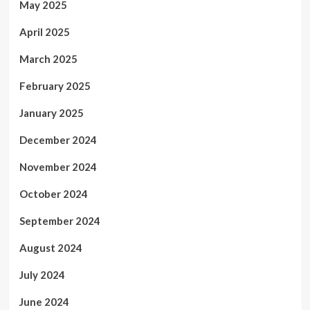
May 2025
April 2025
March 2025
February 2025
January 2025
December 2024
November 2024
October 2024
September 2024
August 2024
July 2024
June 2024