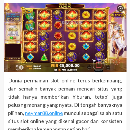
Dunia permainan slot online terus berkembang,
dan semakin banyak pemain mencari situs yang
tidak hanya memberikan hiburan, tetapi juga
peluang menang yang nyata. Di tengah banyaknya
pilihan,
neymar88.online
muncul sebagai salah satu
situs slot online yang dikenal gacor dan konsisten
memberikan kemenangan setiap hari.