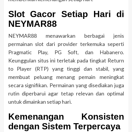
Slot Gacor Setiap Hari di
NEYMAR88
NEYMAR88 menawarkan berbagai jenis
permainan slot dari provider terkemuka seperti
Pragmatic Play, PG Soft, dan Habanero.
Keunggulan situs ini terletak pada tingkat Return
to Player (RTP) yang tinggi dan stabil, yang
membuat peluang menang pemain meningkat
secara signifikan. Permainan yang disediakan juga
rutin diperbarui agar tetap relevan dan optimal
untuk dimainkan setiap hari.
Kemenangan Konsisten
dengan Sistem Terpercaya