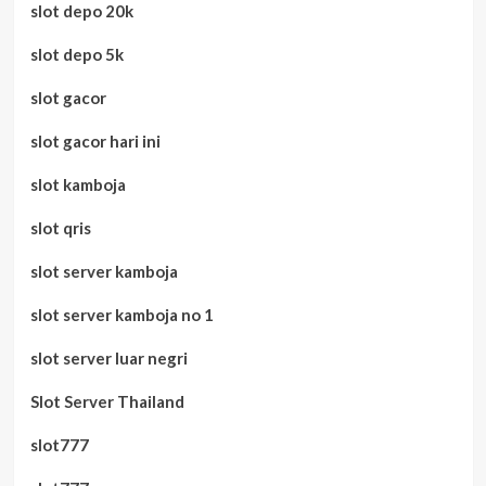
slot depo 20k
slot depo 5k
slot gacor
slot gacor hari ini
slot kamboja
slot qris
slot server kamboja
slot server kamboja no 1
slot server luar negri
Slot Server Thailand
slot777