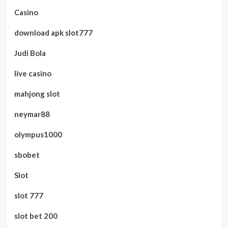
Casino
download apk slot777
Judi Bola
live casino
mahjong slot
neymar88
olympus1000
sbobet
Slot
slot 777
slot bet 200