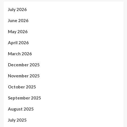
July 2026
June 2026
May 2026
April 2026
March 2026
December 2025
November 2025
October 2025
September 2025
August 2025
July 2025