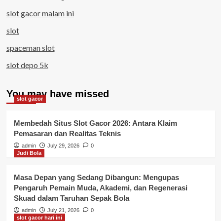
slot gacor malam ini
slot
spaceman slot
slot depo 5k
You may have missed
slot gacor
Membedah Situs Slot Gacor 2026: Antara Klaim
Pemasaran dan Realitas Teknis
admin
July 29, 2026
0
Judi Bola
Masa Depan yang Sedang Dibangun: Mengupas
Pengaruh Pemain Muda, Akademi, dan Regenerasi
Skuad dalam Taruhan Sepak Bola
admin
July 21, 2026
0
slot gacor hari ini