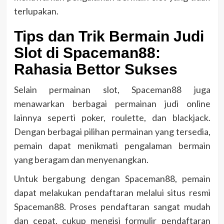
terlupakan.
Tips dan Trik Bermain Judi
Slot di Spaceman88:
Rahasia Bettor Sukses
Selain permainan slot, Spaceman88 juga
menawarkan berbagai permainan judi online
lainnya seperti poker, roulette, dan blackjack.
Dengan berbagai pilihan permainan yang tersedia,
pemain dapat menikmati pengalaman bermain
yang beragam dan menyenangkan.
Untuk bergabung dengan Spaceman88, pemain
dapat melakukan pendaftaran melalui situs resmi
Spaceman88. Proses pendaftaran sangat mudah
dan cepat, cukup mengisi formulir pendaftaran