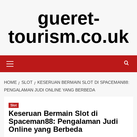
Skip
gueret-
to
content
tourism.co.uk
Primary
Menu
HOME
SLOT
KESERUAN BERMAIN SLOT DI SPACEMAN88:
PENGALAMAN JUDI ONLINE YANG BERBEDA
Slot
Keseruan Bermain Slot di
Spaceman88: Pengalaman Judi
Online yang Berbeda