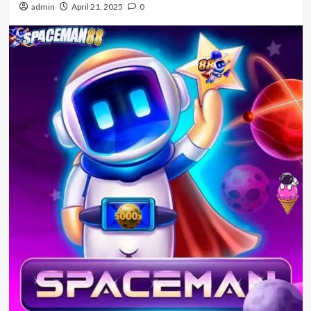
admin
April 21, 2025
0