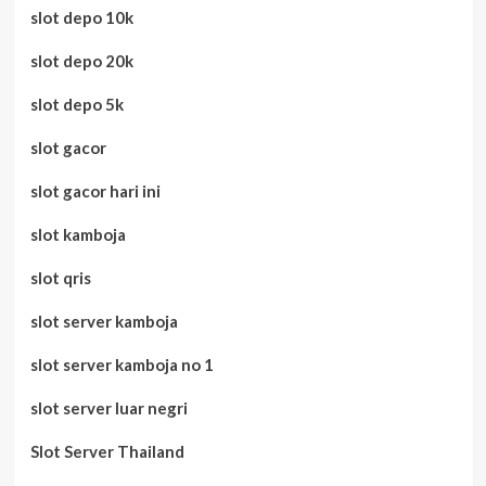
slot depo 10k
slot depo 20k
slot depo 5k
slot gacor
slot gacor hari ini
slot kamboja
slot qris
slot server kamboja
slot server kamboja no 1
slot server luar negri
Slot Server Thailand