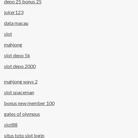
depo 25 bonus 25
joker123
data macau
slot
mahjong
slot depo 5k
slot depo 2000
mahjong ways 2
slot spaceman
bonus new member 100
gates of olympus
slot88
situs toto slot login