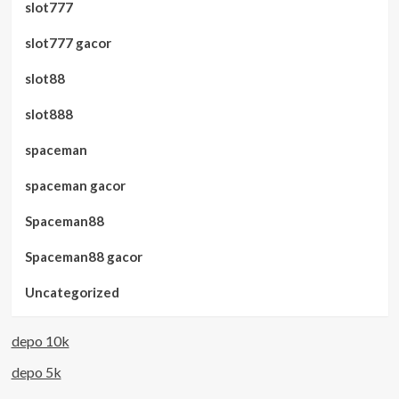
slot777
slot777 gacor
slot88
slot888
spaceman
spaceman gacor
Spaceman88
Spaceman88 gacor
Uncategorized
depo 10k
depo 5k