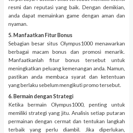
resmi dan reputasi yang baik. Dengan demikian,
anda dapat memainkan game dengan aman dan
nyaman.
5. Manfaatkan Fitur Bonus
Sebagian besar situs Olympus1000 menawarkan
berbagai macam bonus dan promosi menarik.
Manfaatkanlah fitur bonus tersebut untuk
meningkatkan peluang kemenangan anda. Namun,
pastikan anda membaca syarat dan ketentuan
yang berlaku sebelum mengikuti promo tersebut.
6. Bermain dengan Strategi
Ketika bermain Olympus1000, penting untuk
memiliki strategi yang jitu. Analisis setiap putaran
permainan dengan cermat dan tentukan langkah
terbaik yang perlu diambil. Jika diperlukan,