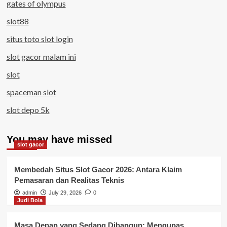
gates of olympus
slot88
situs toto slot login
slot gacor malam ini
slot
spaceman slot
slot depo 5k
You may have missed
slot gacor
Membedah Situs Slot Gacor 2026: Antara Klaim
Pemasaran dan Realitas Teknis
admin
July 29, 2026
0
Judi Bola
Masa Depan yang Sedang Dibangun: Mengupas