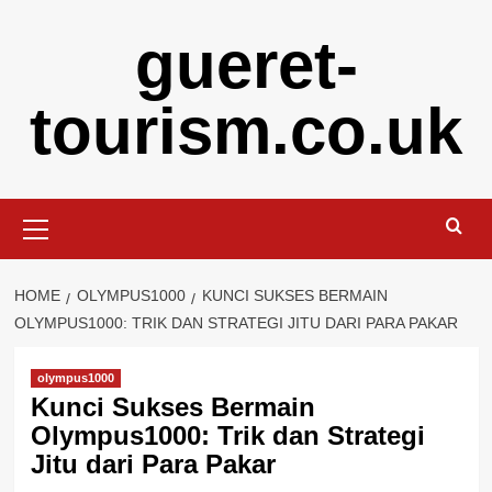
Skip
gueret-
to
content
tourism.co.uk
Primary
Menu
HOME
OLYMPUS1000
KUNCI SUKSES BERMAIN
OLYMPUS1000: TRIK DAN STRATEGI JITU DARI PARA PAKAR
olympus1000
Kunci Sukses Bermain
Olympus1000: Trik dan Strategi
Jitu dari Para Pakar