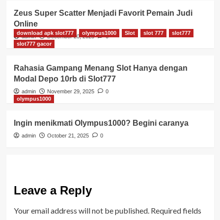
Zeus Super Scatter Menjadi Favorit Pemain Judi
Online
download apk slot777
olympus1000
Slot
slot 777
slot777
admin
December 20, 2025
0
slot777 gacor
Rahasia Gampang Menang Slot Hanya dengan
Modal Depo 10rb di Slot777
admin
November 29, 2025
0
olympus1000
Ingin menikmati Olympus1000? Begini caranya
admin
October 21, 2025
0
Leave a Reply
Your email address will not be published.
Required fields