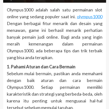
Olympus1000 adalah salah satu permainan slot
online yang sedang populer saat ini.
olympus1000
Dengan berbagai fitur menarik dan desain yang
menawan, game ini berhasil menarik perhatian
banyak pemain judi online. Bagi anda yang ingin
meraih kemenangan dalam permainan
Olympus1000, ada beberapa tips dan trik terbaik
yang bisa anda terapkan.
1. Pahami Aturan dan Cara Bermain
Sebelum mulai bermain, pastikan anda memahami
dengan baik aturan dan cara bermain
Olympus1000. Setiap permainan memiliki
karakteristik dan strategi yang berbeda-beda, oleh
karena itu penting untuk menguasai hal-hal
tersebut sebelum memulai taruhan.