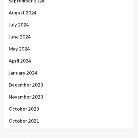
September 2024
August 2024
July 2024
June 2024
May 2024
April 2024
January 2024
December 2023
November 2023
October 2023
October 2021