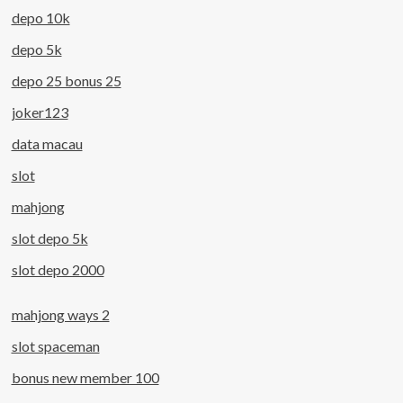
depo 10k
depo 5k
depo 25 bonus 25
joker123
data macau
slot
mahjong
slot depo 5k
slot depo 2000
mahjong ways 2
slot spaceman
bonus new member 100