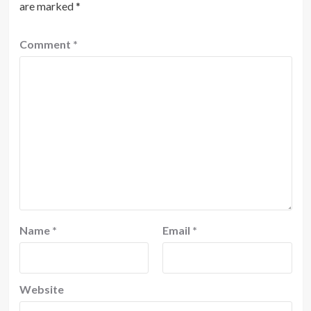
are marked
*
Comment
*
Name
*
Email
*
Website