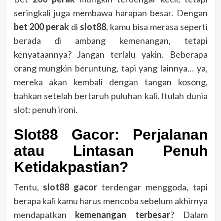
seringkali juga membawa harapan besar. Dengan
bet 200 perak
di
slot88
, kamu bisa merasa seperti
berada di ambang kemenangan, tetapi
kenyataannya? Jangan terlalu yakin. Beberapa
orang mungkin beruntung, tapi yang lainnya… ya,
mereka akan kembali dengan tangan kosong,
bahkan setelah bertaruh puluhan kali. Itulah dunia
slot: penuh ironi.
Slot88 Gacor: Perjalanan
atau Lintasan Penuh
Ketidakpastian?
Tentu,
slot88 gacor
terdengar menggoda, tapi
berapa kali kamu harus mencoba sebelum akhirnya
mendapatkan
kemenangan terbesar
? Dalam