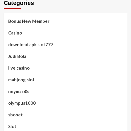
Categories
Bonus New Member
Casino
download apk slot777
Judi Bola
live casino
mahjong slot
neymar88
olympus1000
sbobet
Slot