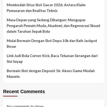
Membedah Situs Slot Gacor 2026: Antara Klaim
Pemasaran dan Realitas Teknis
Masa Depan yang Sedang Dibangun: Mengupas
Pengaruh Pemain Muda, Akademi, dan Regenerasi Skuad
dalam Taruhan Sepak Bola
Mulai Bermain Dengan Slot Depo 10k dan Raih Jackpot
Besar
Link Judi Bola Corner Kick, Baca Tekanan Serangan dari
Sisi Sayap
Bermain Slot dengan Deposit 5k: Akses Game Mudah
Maxwin
Recent Comments
No comments to show.