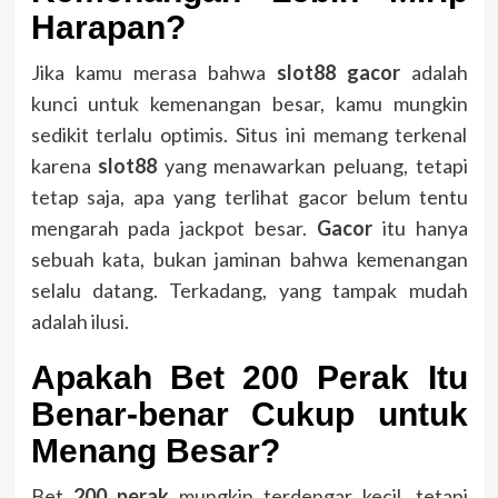
Harapan?
Jika kamu merasa bahwa
slot88 gacor
adalah
kunci untuk kemenangan besar, kamu mungkin
sedikit terlalu optimis. Situs ini memang terkenal
karena
slot88
yang menawarkan peluang, tetapi
tetap saja, apa yang terlihat gacor belum tentu
mengarah pada jackpot besar.
Gacor
itu hanya
sebuah kata, bukan jaminan bahwa kemenangan
selalu datang. Terkadang, yang tampak mudah
adalah ilusi.
Apakah Bet 200 Perak Itu
Benar-benar Cukup untuk
Menang Besar?
Bet
200 perak
mungkin terdengar kecil, tetapi