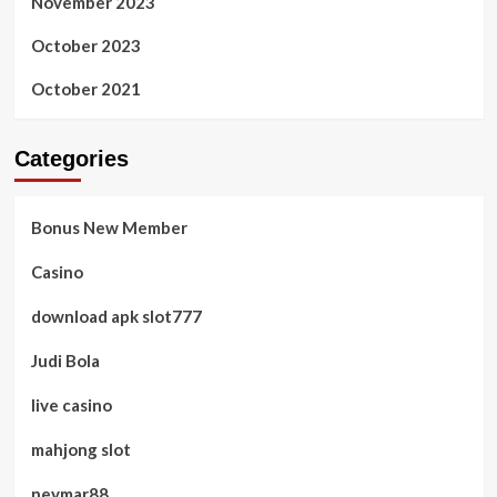
November 2023
October 2023
October 2021
Categories
Bonus New Member
Casino
download apk slot777
Judi Bola
live casino
mahjong slot
neymar88