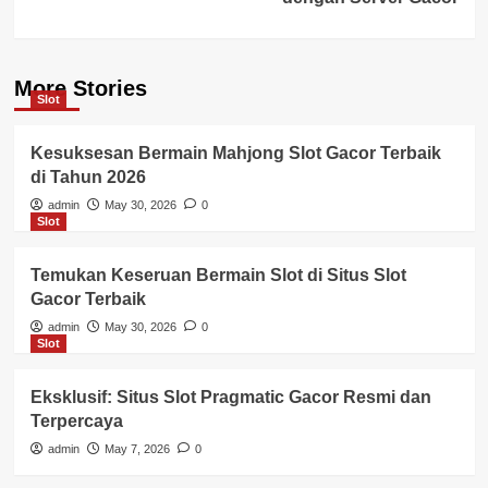
More Stories
Slot
Kesuksesan Bermain Mahjong Slot Gacor Terbaik
di Tahun 2026
admin
May 30, 2026
0
Slot
Temukan Keseruan Bermain Slot di Situs Slot
Gacor Terbaik
admin
May 30, 2026
0
Slot
Eksklusif: Situs Slot Pragmatic Gacor Resmi dan
Terpercaya
admin
May 7, 2026
0