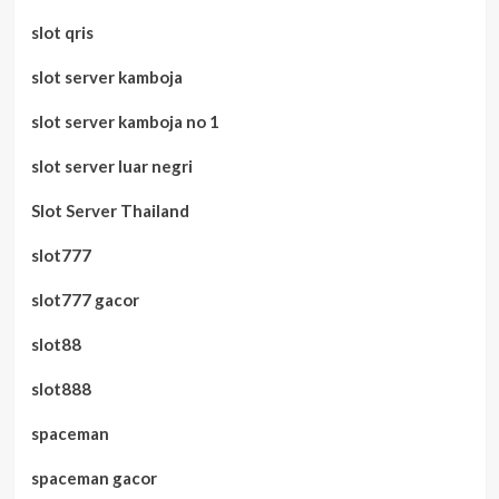
slot qris
slot server kamboja
slot server kamboja no 1
slot server luar negri
Slot Server Thailand
slot777
slot777 gacor
slot88
slot888
spaceman
spaceman gacor