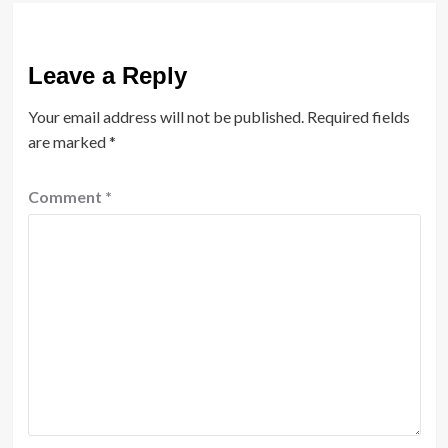
Leave a Reply
Your email address will not be published.
Required fields
are marked
*
Comment
*