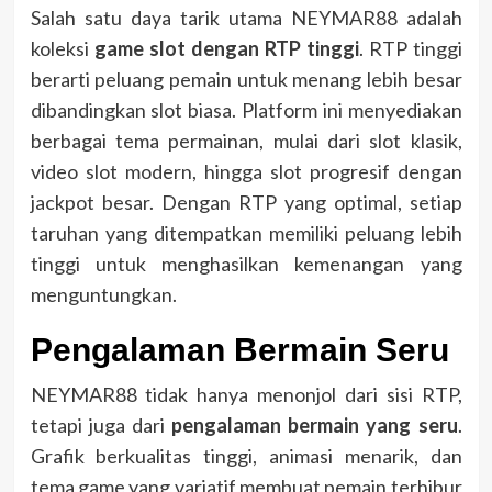
Salah satu daya tarik utama NEYMAR88 adalah
koleksi
game slot dengan RTP tinggi
. RTP tinggi
berarti peluang pemain untuk menang lebih besar
dibandingkan slot biasa. Platform ini menyediakan
berbagai tema permainan, mulai dari slot klasik,
video slot modern, hingga slot progresif dengan
jackpot besar. Dengan RTP yang optimal, setiap
taruhan yang ditempatkan memiliki peluang lebih
tinggi untuk menghasilkan kemenangan yang
menguntungkan.
Pengalaman Bermain Seru
NEYMAR88 tidak hanya menonjol dari sisi RTP,
tetapi juga dari
pengalaman bermain yang seru
.
Grafik berkualitas tinggi, animasi menarik, dan
tema game yang variatif membuat pemain terhibur