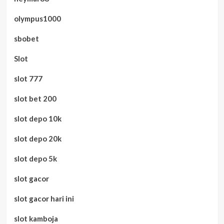
olympus1000
sbobet
Slot
slot 777
slot bet 200
slot depo 10k
slot depo 20k
slot depo 5k
slot gacor
slot gacor hari ini
slot kamboja