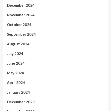
December 2024
November 2024
October 2024
September 2024
August 2024
July 2024
June 2024
May 2024
April 2024
January 2024
December 2023