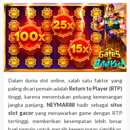
Dalam dunia slot online, salah satu faktor yang
paling dicari pemain adalah
Return to Player (RTP)
tinggi, karena menentukan peluang kemenangan
jangka panjang.
NEYMAR88
hadir sebagai
situs
slot gacor
yang menawarkan game dengan RTP
tertinggi, memberikan kesempatan lebih besar
bagi pemain untuk meraih kemenangan signifikan.