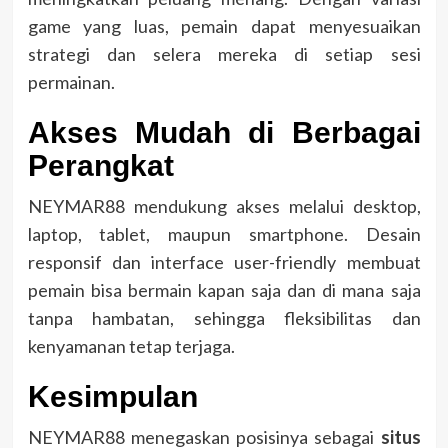
game yang luas, pemain dapat menyesuaikan
strategi dan selera mereka di setiap sesi
permainan.
Akses Mudah di Berbagai
Perangkat
NEYMAR88 mendukung akses melalui desktop,
laptop, tablet, maupun smartphone. Desain
responsif dan interface user-friendly membuat
pemain bisa bermain kapan saja dan di mana saja
tanpa hambatan, sehingga fleksibilitas dan
kenyamanan tetap terjaga.
Kesimpulan
NEYMAR88 menegaskan posisinya sebagai
situs