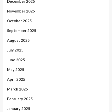
December 2025
November 2025
October 2025
September 2025
August 2025
July 2025
June 2025
May 2025
April 2025
March 2025
February 2025
January 2025