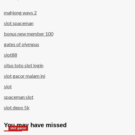
mahjong ways 2
slot spaceman
bonus new member 100
gates of olympus
slot88
situs toto slot login
slot gacor malam ini
slot
spaceman slot
slot depo 5k
You may have missed
slot gacor