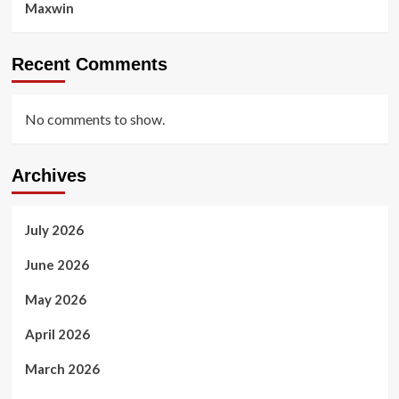
Maxwin
Recent Comments
No comments to show.
Archives
July 2026
June 2026
May 2026
April 2026
March 2026