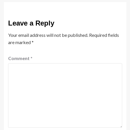
Leave a Reply
Your email address will not be published.
Required fields
are marked
*
Comment
*