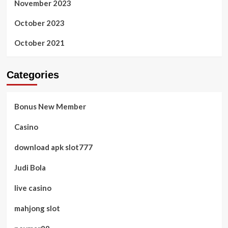
November 2023
October 2023
October 2021
Categories
Bonus New Member
Casino
download apk slot777
Judi Bola
live casino
mahjong slot