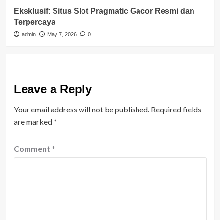
Eksklusif: Situs Slot Pragmatic Gacor Resmi dan
Terpercaya
admin
May 7, 2026
0
Leave a Reply
Your email address will not be published.
Required fields
are marked
*
Comment
*