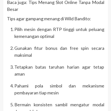
Baca juga: Tips Menang Slot Online Tanpa Modal
Besar
Tips agar gampang menang di Wild Bandito:
Pilih mesin dengan RTP tinggi untuk peluang
kemenangan optimal
Gunakan fitur bonus dan free spin secara
maksimal
Tetapkan batas taruhan harian agar tetap
aman
Pahami pola simbol dan mekanisme
pembayaran tiap mesin
Bermain konsisten sambil mengatur modal