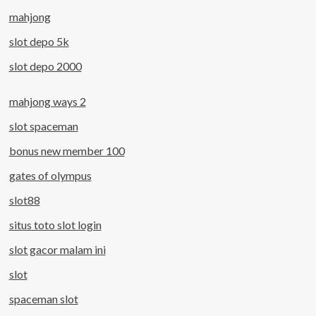
mahjong
slot depo 5k
slot depo 2000
mahjong ways 2
slot spaceman
bonus new member 100
gates of olympus
slot88
situs toto slot login
slot gacor malam ini
slot
spaceman slot