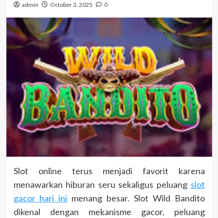
admin
October 3, 2025
0
Slot online terus menjadi favorit karena
menawarkan hiburan seru sekaligus peluang
slot
gacor hari ini
menang besar. Slot Wild Bandito
dikenal dengan mekanisme gacor, peluang