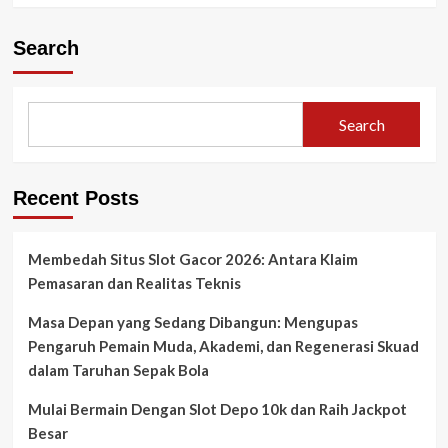
Search
Search
Recent Posts
Membedah Situs Slot Gacor 2026: Antara Klaim
Pemasaran dan Realitas Teknis
Masa Depan yang Sedang Dibangun: Mengupas
Pengaruh Pemain Muda, Akademi, dan Regenerasi Skuad
dalam Taruhan Sepak Bola
Mulai Bermain Dengan Slot Depo 10k dan Raih Jackpot
Besar