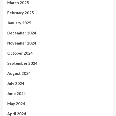
March 2025
February 2025
January 2025
December 2024
November 2024
October 2024
September 2024
August 2024
July 2024
June 2024
May 2024
April 2024