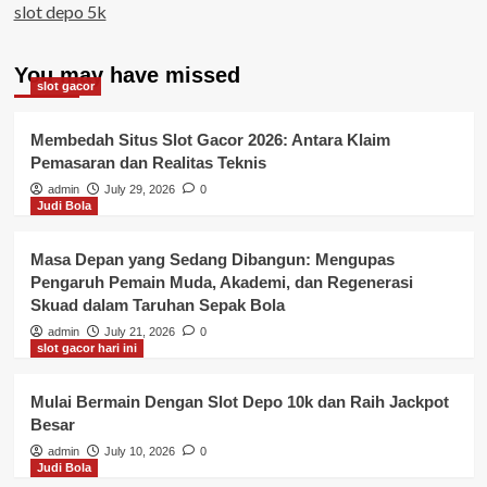
slot depo 5k
You may have missed
slot gacor
Membedah Situs Slot Gacor 2026: Antara Klaim
Pemasaran dan Realitas Teknis
admin
July 29, 2026
0
Judi Bola
Masa Depan yang Sedang Dibangun: Mengupas
Pengaruh Pemain Muda, Akademi, dan Regenerasi
Skuad dalam Taruhan Sepak Bola
admin
July 21, 2026
0
slot gacor hari ini
Mulai Bermain Dengan Slot Depo 10k dan Raih Jackpot
Besar
admin
July 10, 2026
0
Judi Bola