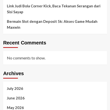
Link Judi Bola Corner Kick, Baca Tekanan Serangan dari
Sisi Sayap
Bermain Slot dengan Deposit 5k: Akses Game Mudah
Maxwin
Recent Comments
No comments to show.
Archives
July 2026
June 2026
May 2026