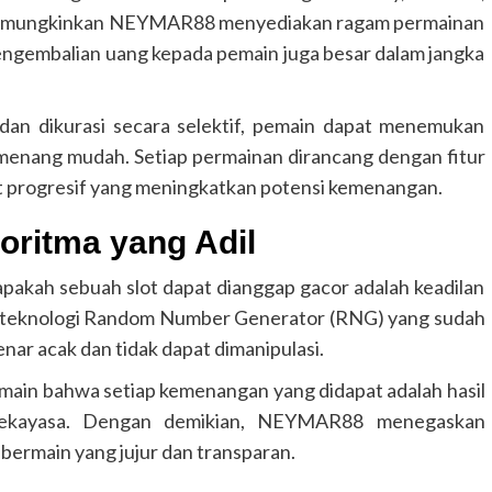
i memungkinkan NEYMAR88 menyediakan ragam permainan
 pengembalian uang kepada pemain juga besar dalam jangka
dan dikurasi secara selektif, pemain dapat menemukan
menang mudah. Setiap permainan dirancang dengan fitur
kpot progresif yang meningkatkan potensi kemenangan.
oritma yang Adil
pakah sebuah slot dapat dianggap gacor adalah keadilan
eknologi Random Number Generator (RNG) yang sudah
nar acak dan tidak dapat dimanipulasi.
main bahwa setiap kemenangan yang didapat adalah hasil
 rekayasa. Dengan demikian, NEYMAR88 menegaskan
ermain yang jujur dan transparan.