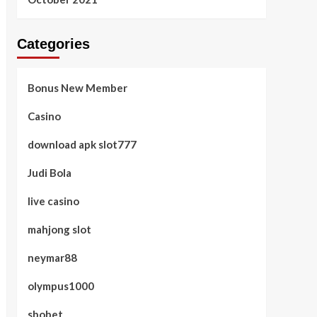
Categories
Bonus New Member
Casino
download apk slot777
Judi Bola
live casino
mahjong slot
neymar88
olympus1000
sbobet