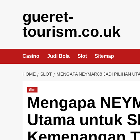
Skip
to
gueret-
content
tourism.co.uk
Casino
Judi Bola
Slot
Sitemap
HOME
SLOT
MENGAPA NEYMAR88 JADI PILIHAN U
Slot
Mengapa NEYMA
Utama untuk S
Kemenangan T