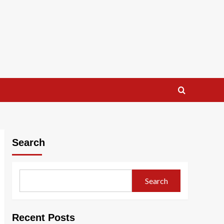
Search
Search
Recent Posts