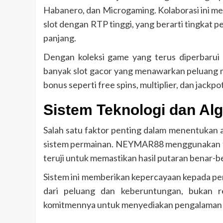
Habanero, dan Microgaming. Kolaborasi in
slot dengan RTP tinggi, yang berarti tingkat
panjang.
Dengan koleksi game yang terus diperbarui 
banyak slot gacor yang menawarkan peluang 
bonus seperti free spins, multiplier, dan jac
Sistem Teknologi dan Alg
Salah satu faktor penting dalam menentukan a
sistem permainan. NEYMAR88 menggunakan t
teruji untuk memastikan hasil putaran benar-be
Sistem ini memberikan kepercayaan kepada pe
dari peluang dan keberuntungan, bukan
komitmennya untuk menyediakan pengalaman b