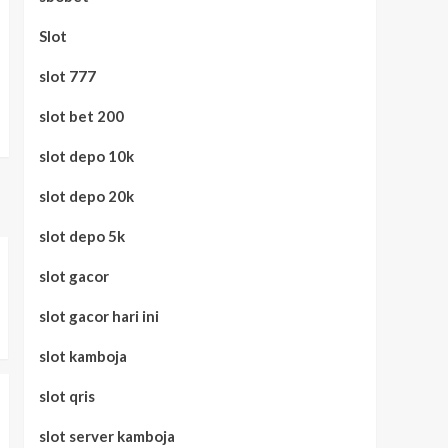
Slot
slot 777
slot bet 200
slot depo 10k
slot depo 20k
slot depo 5k
slot gacor
slot gacor hari ini
slot kamboja
slot qris
slot server kamboja