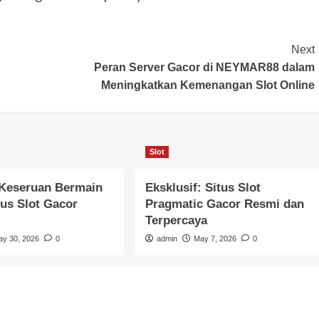
Next
Peran Server Gacor di NEYMAR88 dalam
Meningkatkan Kemenangan Slot Online
Slot
Keseruan Bermain
Eksklusif: Situs Slot
tus Slot Gacor
Pragmatic Gacor Resmi dan
Terpercaya
ay 30, 2026
0
admin
May 7, 2026
0