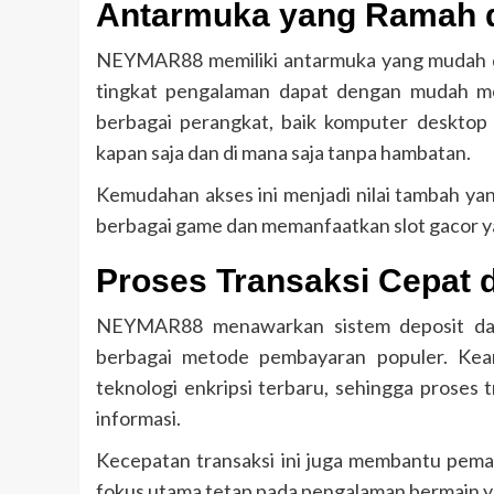
Antarmuka yang Ramah da
NEYMAR88 memiliki antarmuka yang mudah di
tingkat pengalaman dapat dengan mudah mena
berbagai perangkat, baik komputer deskto
kapan saja dan di mana saja tanpa hambatan.
Kemudahan akses ini menjadi nilai tambah y
berbagai game dan memanfaatkan slot gacor yan
Proses Transaksi Cepat
NEYMAR88 menawarkan sistem deposit da
berbagai metode pembayaran populer. Kea
teknologi enkripsi terbaru, sehingga proses 
informasi.
Kecepatan transaksi ini juga membantu pema
fokus utama tetap pada pengalaman bermain