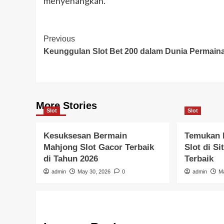
menyenangkan.
Post
Previous
Keunggulan Slot Bet 200 dalam Dunia Permain
Navigation
More Stories
Slot
Slot
Kesuksesan Bermain
Temukan 
Mahjong Slot Gacor Terbaik
Slot di Si
di Tahun 2026
Terbaik
admin
May 30, 2026
0
admin
M