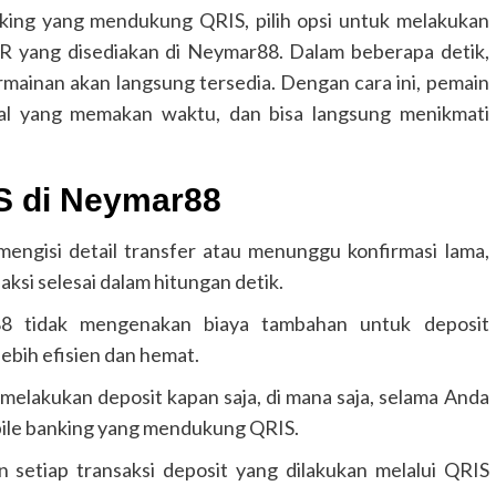
nking yang mendukung QRIS, pilih opsi untuk melakukan
R yang disediakan di Neymar88. Dalam beberapa detik,
rmainan akan langsung tersedia. Dengan cara ini, pemain
ual yang memakan waktu, dan bisa langsung menikmati
S di Neymar88
mengisi detail transfer atau menunggu konfirmasi lama,
si selesai dalam hitungan detik.
8 tidak mengenakan biaya tambahan untuk deposit
ebih efisien dan hemat.
melakukan deposit kapan saja, di mana saja, selama Anda
mobile banking yang mendukung QRIS.
 setiap transaksi deposit yang dilakukan melalui QRIS