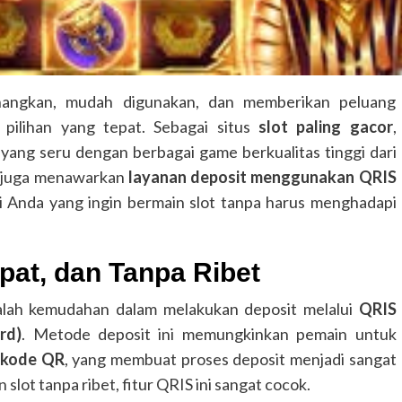
nangkan, mudah digunakan, dan memberikan peluang
pilihan yang tepat. Sebagai situs
slot paling gacor
,
ng seru dengan berbagai game berkualitas tinggi dari
8 juga menawarkan
layanan deposit menggunakan QRIS
i Anda yang ingin bermain slot tanpa harus menghadapi
pat, dan Tanpa Ribet
dalah kemudahan dalam melakukan deposit melalui
QRIS
rd)
. Metode deposit ini memungkinkan pemain untuk
 kode QR
, yang membuat proses deposit menjadi sangat
 slot tanpa ribet, fitur QRIS ini sangat cocok.