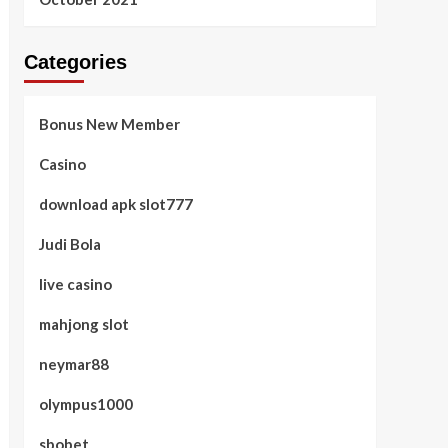
Categories
Bonus New Member
Casino
download apk slot777
Judi Bola
live casino
mahjong slot
neymar88
olympus1000
sbobet