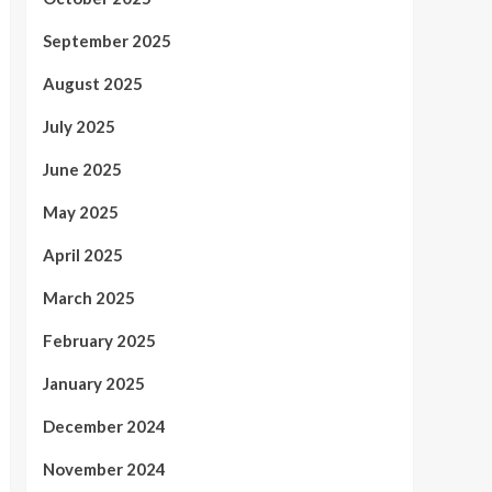
September 2025
August 2025
July 2025
June 2025
May 2025
April 2025
March 2025
February 2025
January 2025
December 2024
November 2024