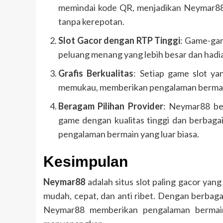
memindai kode QR, menjadikan Neymar88 p
tanpa kerepotan.
Slot Gacor dengan RTP Tinggi
: Game-gam
peluang menang yang lebih besar dan hadia
Grafis Berkualitas
: Setiap game slot ya
memukau, memberikan pengalaman bermain
Beragam Pilihan Provider
: Neymar88 be
game dengan kualitas tinggi dan berbaga
pengalaman bermain yang luar biasa.
Kesimpulan
Neymar88
adalah situs slot paling gacor ya
mudah, cepat, dan anti ribet. Dengan berbaga
Neymar88 memberikan pengalaman bermain