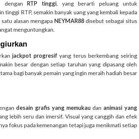
ot dengan
RTP tinggi
, yang berarti peluang untuk
n tinggi RTP, semakin banyak uang yang kembali kepada
ah satu alasan mengapa
NEYMAR88
disebut sebagai situs
sangat menguntungkan.
ggiurkan
arkan
jackpot progresif
yang terus berkembang seiring
semakin besar dengan setiap taruhan yang dipasang oleh
 utama bagi banyak pemain yang ingin meraih hadiah besar
dengan
desain grafis yang memukau
dan
animasi yang
g lebih seru dan imersif. Visual yang canggih dan efek
ya fokus pada kemenangan tetapi juga menikmati setiap