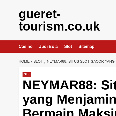
Skip
to
gueret-
content
tourism.co.uk
Casino
Judi Bola
Slot
Sitemap
HOME
SLOT
NEYMAR88: SITUS SLOT GACOR YANG
Slot
NEYMAR88: Sit
yang Menjami
Bermain Maksi