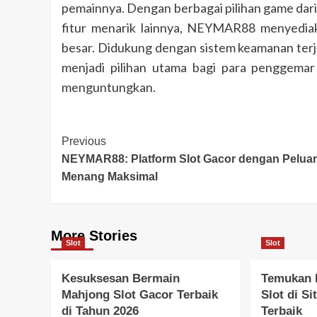
pemainnya. Dengan berbagai pilihan game dari p
fitur menarik lainnya, NEYMAR88 menyedia
besar. Didukung dengan sistem keamanan terj
menjadi pilihan utama bagi para penggemar
menguntungkan.
Post
Previous
NEYMAR88: Platform Slot Gacor dengan Pelua
Navigation
Menang Maksimal
More Stories
Slot
Slot
Kesuksesan Bermain
Temukan 
Mahjong Slot Gacor Terbaik
Slot di Si
di Tahun 2026
Terbaik