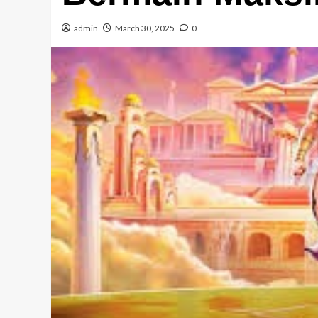
admin
March 30, 2025
0