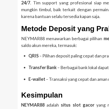
24/7
. Tim support yang profesional siap 
mungkin timbul, baik terkait dengan permain
karena bantuan selalu tersedia kapan saja.
Metode Deposit yang Pra
NEYMAR88 menawarkan berbagai pilihan
me
saldo akun mereka, termasuk:
QRIS
– Pilihan deposit paling cepat dan p
Transfer Bank
– Berbagai bank lokal dapa
E-wallet
– Transaksi yang cepat dan aman m
Kesimpulan
NEYMAR88
adalah
situs slot gacor
yang 