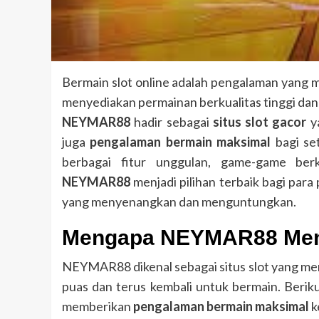
Bermain slot online adalah pengalaman yang 
menyediakan permainan berkualitas tinggi dan
NEYMAR88
hadir sebagai
situs slot gacor
ya
juga
pengalaman bermain maksimal
bagi se
berbagai fitur unggulan, game-game berk
NEYMAR88
menjadi pilihan terbaik bagi para
yang menyenangkan dan menguntungkan.
Mengapa NEYMAR88 Menja
NEYMAR88 dikenal sebagai situs slot yang me
puas dan terus kembali untuk bermain. Beri
memberikan
pengalaman bermain maksimal
k