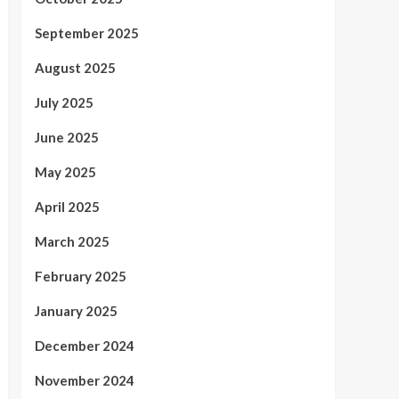
September 2025
August 2025
July 2025
June 2025
May 2025
April 2025
March 2025
February 2025
January 2025
December 2024
November 2024