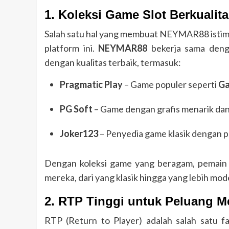
1. Koleksi Game Slot Berkualita
Salah satu hal yang membuat NEYMAR88 istime
platform ini.
NEYMAR88
bekerja sama den
dengan kualitas terbaik, termasuk:
Pragmatic Play
– Game populer seperti
Ga
PG Soft
– Game dengan grafis menarik dan 
Joker123
– Penyedia game klasik dengan 
Dengan koleksi game yang beragam, pemain 
mereka, dari yang klasik hingga yang lebih mod
2. RTP Tinggi untuk Peluang M
RTP (Return to Player) adalah salah satu 