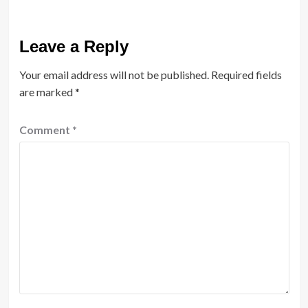
Leave a Reply
Your email address will not be published.
Required fields
are marked
*
Comment
*