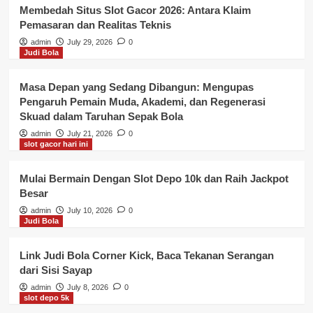
Membedah Situs Slot Gacor 2026: Antara Klaim
Pemasaran dan Realitas Teknis
admin
July 29, 2026
0
Judi Bola
Masa Depan yang Sedang Dibangun: Mengupas
Pengaruh Pemain Muda, Akademi, dan Regenerasi
Skuad dalam Taruhan Sepak Bola
admin
July 21, 2026
0
slot gacor hari ini
Mulai Bermain Dengan Slot Depo 10k dan Raih Jackpot
Besar
admin
July 10, 2026
0
Judi Bola
Link Judi Bola Corner Kick, Baca Tekanan Serangan
dari Sisi Sayap
admin
July 8, 2026
0
slot depo 5k