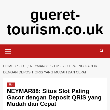
Skip
gueret-
to
content
tourism.co.uk
Primary
Menu
HOME
SLOT
NEYMAR88: SITUS SLOT PALING GACOR
DENGAN DEPOSIT QRIS YANG MUDAH DAN CEPAT
Slot
NEYMAR88: Situs Slot Paling
Gacor dengan Deposit QRIS yang
Mudah dan Cepat