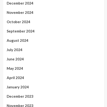
December 2024
November 2024
October 2024
September 2024
August 2024
July 2024
June 2024
May 2024
April 2024
January 2024
December 2023
November 2023