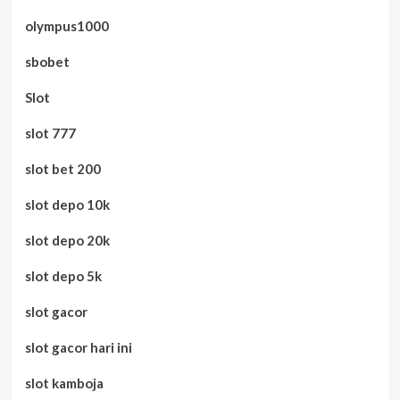
olympus1000
sbobet
Slot
slot 777
slot bet 200
slot depo 10k
slot depo 20k
slot depo 5k
slot gacor
slot gacor hari ini
slot kamboja