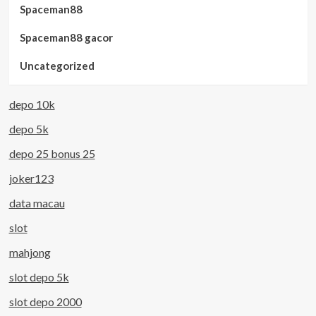
Spaceman88
Spaceman88 gacor
Uncategorized
depo 10k
depo 5k
depo 25 bonus 25
joker123
data macau
slot
mahjong
slot depo 5k
slot depo 2000