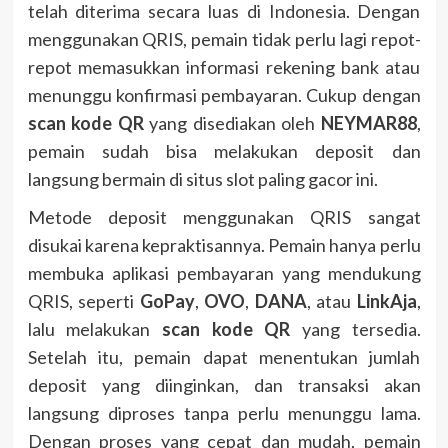
telah diterima secara luas di Indonesia. Dengan
menggunakan QRIS, pemain tidak perlu lagi repot-
repot memasukkan informasi rekening bank atau
menunggu konfirmasi pembayaran. Cukup dengan
scan kode QR
yang disediakan oleh
NEYMAR88
,
pemain sudah bisa melakukan deposit dan
langsung bermain di situs slot paling gacor ini.
Metode deposit menggunakan QRIS sangat
disukai karena kepraktisannya. Pemain hanya perlu
membuka aplikasi pembayaran yang mendukung
QRIS, seperti
GoPay
,
OVO
,
DANA
, atau
LinkAja
,
lalu melakukan
scan kode QR
yang tersedia.
Setelah itu, pemain dapat menentukan jumlah
deposit yang diinginkan, dan transaksi akan
langsung diproses tanpa perlu menunggu lama.
Dengan proses yang cepat dan mudah, pemain