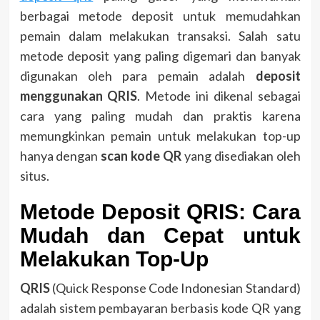
berbagai metode deposit untuk memudahkan
pemain dalam melakukan transaksi. Salah satu
metode deposit yang paling digemari dan banyak
digunakan oleh para pemain adalah
deposit
menggunakan QRIS
. Metode ini dikenal sebagai
cara yang paling mudah dan praktis karena
memungkinkan pemain untuk melakukan top-up
hanya dengan
scan kode QR
yang disediakan oleh
situs.
Metode Deposit QRIS: Cara
Mudah dan Cepat untuk
Melakukan Top-Up
QRIS
(Quick Response Code Indonesian Standard)
adalah sistem pembayaran berbasis kode QR yang