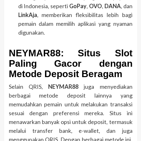
di Indonesia, seperti
GoPay
,
OVO
,
DANA
, dan
LinkAja
, memberikan fleksibilitas lebih bagi
pemain dalam memilih aplikasi yang nyaman
digunakan.
NEYMAR88: Situs Slot
Paling Gacor dengan
Metode Deposit Beragam
Selain QRIS,
NEYMAR88
juga menyediakan
berbagai metode deposit lainnya yang
memudahkan pemain untuk melakukan transaksi
sesuai dengan preferensi mereka. Situs ini
menawarkan banyak opsi untuk deposit, termasuk
melalui transfer bank, e-wallet, dan juga
menggunakan QRIS. Dengan berbagai metode ini,