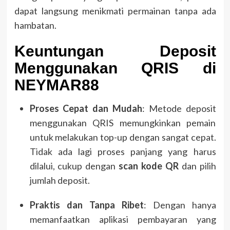
dapat langsung menikmati permainan tanpa ada
hambatan.
Keuntungan Deposit
Menggunakan QRIS di
NEYMAR88
Proses Cepat dan Mudah
: Metode deposit
menggunakan QRIS memungkinkan pemain
untuk melakukan top-up dengan sangat cepat.
Tidak ada lagi proses panjang yang harus
dilalui, cukup dengan
scan kode QR
dan pilih
jumlah deposit.
Praktis dan Tanpa Ribet
: Dengan hanya
memanfaatkan aplikasi pembayaran yang