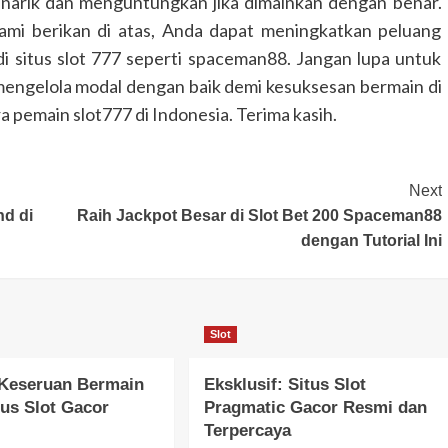
enarik dan menguntungkan jika dimainkan dengan benar.
kami berikan di atas, Anda dapat meningkatkan peluang
situs slot 777 seperti spaceman88. Jangan lupa untuk
n mengelola modal dengan baik demi kesuksesan bermain di
a pemain slot777 di Indonesia. Terima kasih.
Next
d di
Raih Jackpot Besar di Slot Bet 200 Spaceman88
dengan Tutorial Ini
Slot
Keseruan Bermain
Eksklusif: Situs Slot
tus Slot Gacor
Pragmatic Gacor Resmi dan
Terpercaya