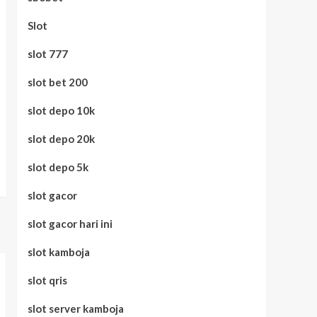
Slot
slot 777
slot bet 200
slot depo 10k
slot depo 20k
slot depo 5k
slot gacor
slot gacor hari ini
slot kamboja
slot qris
slot server kamboja