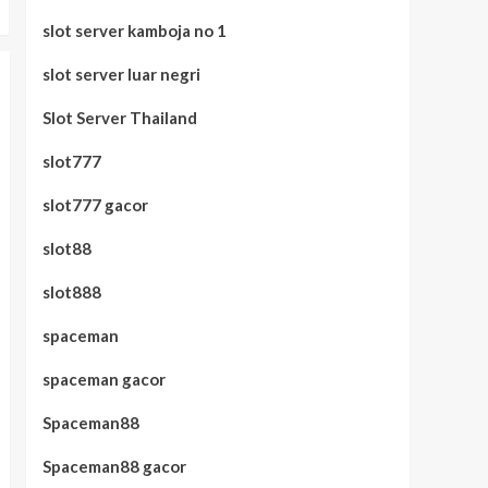
slot server kamboja no 1
slot server luar negri
Slot Server Thailand
slot777
slot777 gacor
slot88
slot888
spaceman
spaceman gacor
Spaceman88
Spaceman88 gacor