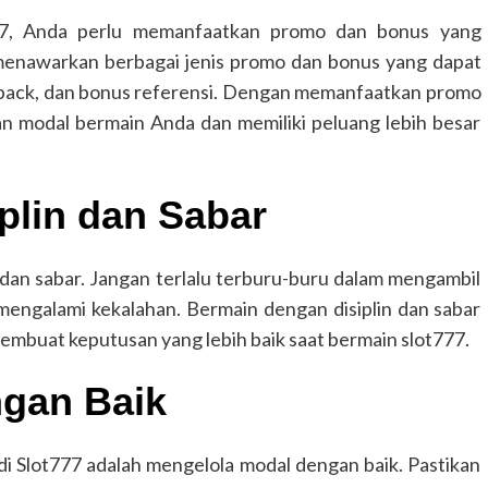
77, Anda perlu memanfaatkan promo dan bonus yang
 menawarkan berbagai jenis promo dan bonus yang dapat
shback, dan bonus referensi. Dengan memanfaatkan promo
n modal bermain Anda dan memiliki peluang lebih besar
plin dan Sabar
n dan sabar. Jangan terlalu terburu-buru dalam mengambil
mengalami kekalahan. Bermain dengan disiplin dan sabar
buat keputusan yang lebih baik saat bermain slot777.
ngan Baik
i Slot777 adalah mengelola modal dengan baik. Pastikan