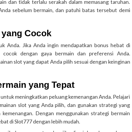
in dan tidak terlalu serakah dalam memasang taruhan.
nda sebelum bermain, dan patuhi batas tersebut demi
n yang Cocok
tuk Anda. Jika Anda ingin mendapatkan bonus hebat di
ang cocok dengan gaya bermain dan preferensi Anda.
nan slot yang dapat Anda pilih sesuai dengan keinginan
ermain yang Tepat
t untuk meningkatkan peluang kemenangan Anda. Pelajari
rmainan slot yang Anda pilih, dan gunakan strategi yang
h kemenangan. Dengan menggunakan strategi bermain
bat di Slot777 dengan lebih mudah.