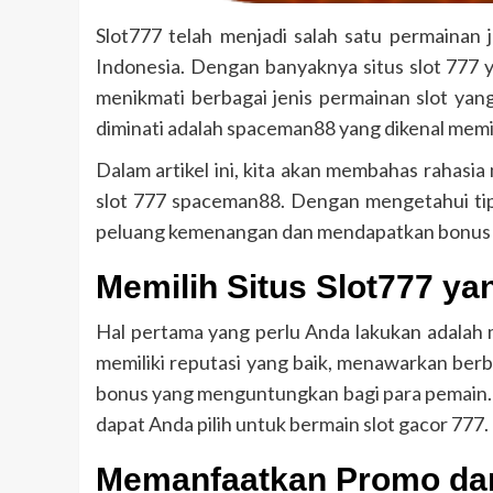
Slot777 telah menjadi salah satu permainan 
Indonesia. Dengan banyaknya situs slot 777 y
menikmati berbagai jenis permainan slot yang
diminati adalah spaceman88 yang dikenal memi
Dalam artikel ini, kita akan membahas rahasi
slot 777 spaceman88. Dengan mengetahui tip
peluang kemenangan dan mendapatkan bonus 
Memilih Situs Slot777 ya
Hal pertama yang perlu Anda lakukan adalah m
memiliki reputasi yang baik, menawarkan berb
bonus yang menguntungkan bagi para pemain. s
dapat Anda pilih untuk bermain slot gacor 777.
Memanfaatkan Promo da