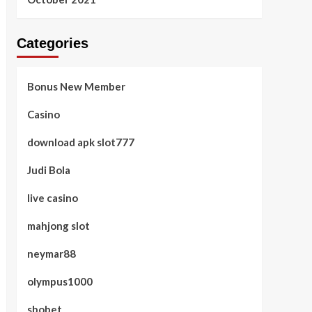
Categories
Bonus New Member
Casino
download apk slot777
Judi Bola
live casino
mahjong slot
neymar88
olympus1000
sbobet