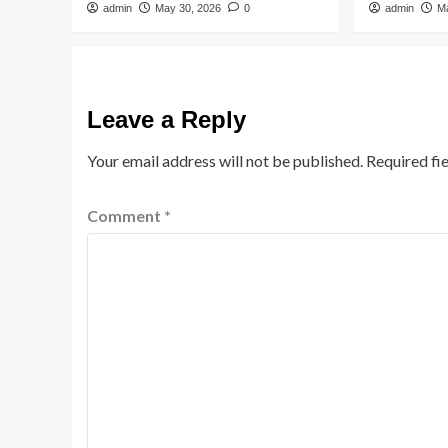
admin
May 30, 2026
0
admin
M
Leave a Reply
Your email address will not be published.
Required fi
Comment
*