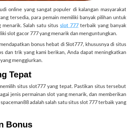
judi online yang sangat populer di kalangan masyarakat
ang tersedia, para pemain memiliki banyak pilihan untuk
 menarik. Salah satu situs
slot 777
terbaik yang banyak
liki slot gacor 777 yang menarik dan menguntungkan.
a mendapatkan bonus hebat di Slot777, khususnya di situs
s dan trik yang kami berikan, Anda dapat meningkatkan
yang menggiurkan.
ng Tepat
emilih situs slot777 yang tepat. Pastikan situs tersebut
agai jenis permainan slot yang menarik, dan memberikan
paceman88 adalah salah satu situs slot 777 terbaik yang
n Bonus