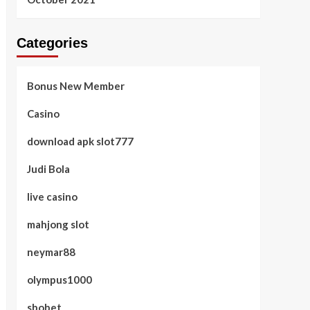
Categories
Bonus New Member
Casino
download apk slot777
Judi Bola
live casino
mahjong slot
neymar88
olympus1000
sbobet