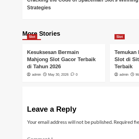
Navigation
Strategies
More Stories
Slot
Slot
Kesuksesan Bermain
Temukan 
Mahjong Slot Gacor Terbaik
Slot di Si
di Tahun 2026
Terbaik
admin
May 30, 2026
0
admin
M
Leave a Reply
Your email address will not be published.
Required fi
Comment
*