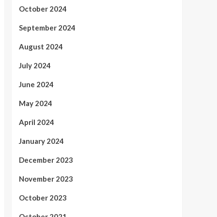
October 2024
September 2024
August 2024
July 2024
June 2024
May 2024
April 2024
January 2024
December 2023
November 2023
October 2023
October 2021