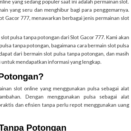
online yang sedang populer saat ini adalah permainan slot.
ain yang seru dan menghibur bagi para penggemarnya.
 Slot Gacor 777, menawarkan berbagai jenis permainan slot
 slot pulsa tanpa potongan dari Slot Gacor 777. Kami akan
t pulsa tanpa potongan, bagaimana cara bermain slot pulsa
apat dari bermain slot pulsa tanpa potongan, dan masih
esai untuk mendapatkan informasi yang lengkap.
 Potongan?
ainan slot online yang menggunakan pulsa sebagai alat
ambahan. Dengan menggunakan pulsa sebagai alat
praktis dan efisien tanpa perlu repot menggunakan uang
 Tanpa Potongan