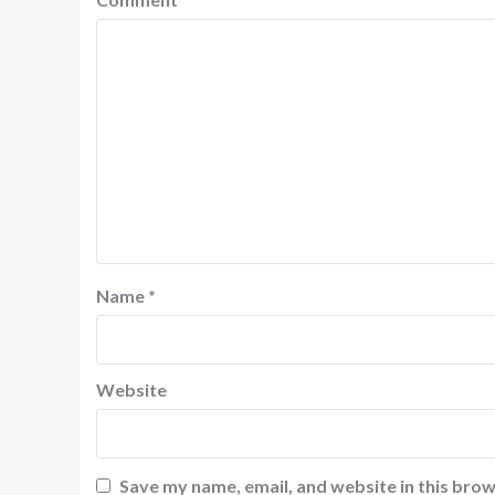
Name
*
Website
Save my name, email, and website in this brow