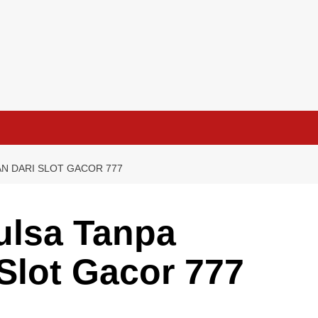
N DARI SLOT GACOR 777
ulsa Tanpa
Slot Gacor 777