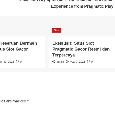
Experience from Pragmatic Play
Slot
Keseruan Bermain
Eksklusif: Situs Slot
tus Slot Gacor
Pragmatic Gacor Resmi dan
Terpercaya
ay 30, 2026
0
admin
May 7, 2026
0
elds are marked
*