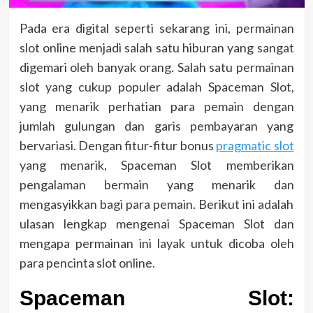
Pada era digital seperti sekarang ini, permainan
slot online menjadi salah satu hiburan yang sangat
digemari oleh banyak orang. Salah satu permainan
slot yang cukup populer adalah Spaceman Slot,
yang menarik perhatian para pemain dengan
jumlah gulungan dan garis pembayaran yang
bervariasi. Dengan fitur-fitur bonus
pragmatic slot
yang menarik, Spaceman Slot memberikan
pengalaman bermain yang menarik dan
mengasyikkan bagi para pemain. Berikut ini adalah
ulasan lengkap mengenai Spaceman Slot dan
mengapa permainan ini layak untuk dicoba oleh
para pencinta slot online.
Spaceman Slot: