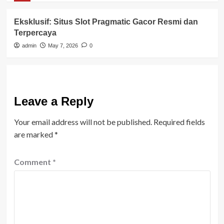
Eksklusif: Situs Slot Pragmatic Gacor Resmi dan
Terpercaya
admin
May 7, 2026
0
Leave a Reply
Your email address will not be published.
Required fields
are marked
*
Comment
*