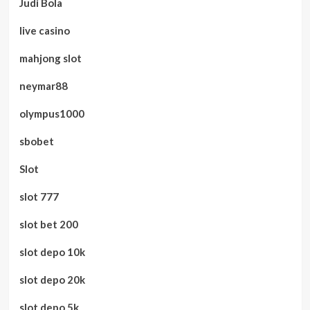
Judi Bola
live casino
mahjong slot
neymar88
olympus1000
sbobet
Slot
slot 777
slot bet 200
slot depo 10k
slot depo 20k
slot depo 5k