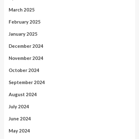
March 2025
February 2025
January 2025
December 2024
November 2024
October 2024
September 2024
August 2024
July 2024
June 2024
May 2024