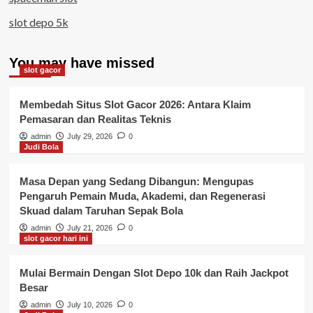
slot depo 5k
You may have missed
slot gacor
Membedah Situs Slot Gacor 2026: Antara Klaim
Pemasaran dan Realitas Teknis
admin
July 29, 2026
0
Judi Bola
Masa Depan yang Sedang Dibangun: Mengupas
Pengaruh Pemain Muda, Akademi, dan Regenerasi
Skuad dalam Taruhan Sepak Bola
admin
July 21, 2026
0
slot gacor hari ini
Mulai Bermain Dengan Slot Depo 10k dan Raih Jackpot
Besar
admin
July 10, 2026
0