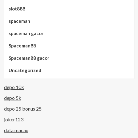
slot888
spaceman
spaceman gacor
Spaceman88
Spaceman88 gacor
Uncategorized
depo 10k
depo 5k
depo 25 bonus 25
joker123
data macau