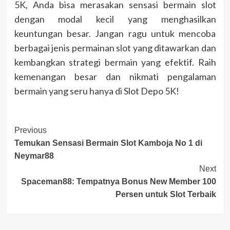
5K, Anda bisa merasakan sensasi bermain slot
dengan modal kecil yang menghasilkan
keuntungan besar. Jangan ragu untuk mencoba
berbagai jenis permainan slot yang ditawarkan dan
kembangkan strategi bermain yang efektif. Raih
kemenangan besar dan nikmati pengalaman
bermain yang seru hanya di Slot Depo 5K!
Post
Previous
Temukan Sensasi Bermain Slot Kamboja No 1 di
Navigation
Neymar88
Next
Spaceman88: Tempatnya Bonus New Member 100
Persen untuk Slot Terbaik