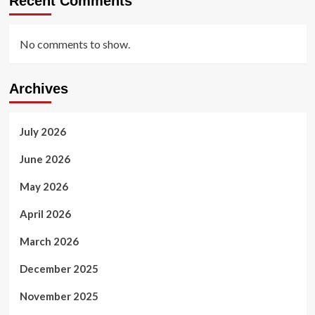
Recent Comments
No comments to show.
Archives
July 2026
June 2026
May 2026
April 2026
March 2026
December 2025
November 2025