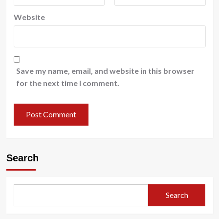
Website
Save my name, email, and website in this browser
for the next time I comment.
Search
Search