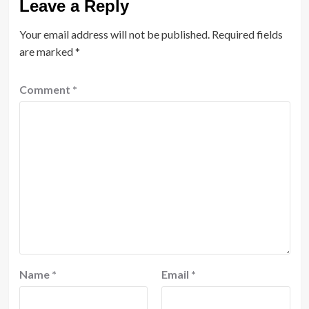
Leave a Reply
Your email address will not be published.
Required fields
are marked
*
Comment
*
Name
*
Email
*