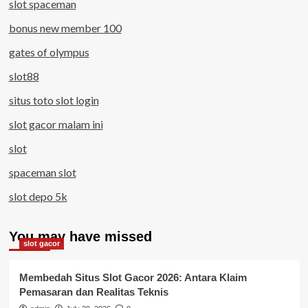
slot spaceman
bonus new member 100
gates of olympus
slot88
situs toto slot login
slot gacor malam ini
slot
spaceman slot
slot depo 5k
You may have missed
slot gacor
Membedah Situs Slot Gacor 2026: Antara Klaim
Pemasaran dan Realitas Teknis