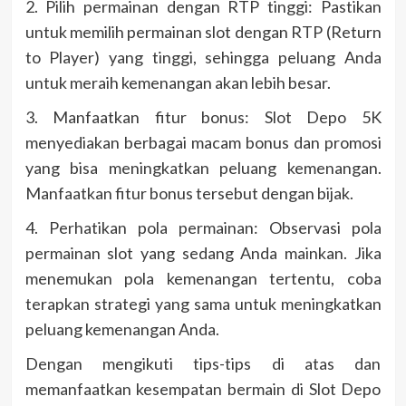
2. Pilih permainan dengan RTP tinggi: Pastikan
untuk memilih permainan slot dengan RTP (Return
to Player) yang tinggi, sehingga peluang Anda
untuk meraih kemenangan akan lebih besar.
3. Manfaatkan fitur bonus: Slot Depo 5K
menyediakan berbagai macam bonus dan promosi
yang bisa meningkatkan peluang kemenangan.
Manfaatkan fitur bonus tersebut dengan bijak.
4. Perhatikan pola permainan: Observasi pola
permainan slot yang sedang Anda mainkan. Jika
menemukan pola kemenangan tertentu, coba
terapkan strategi yang sama untuk meningkatkan
peluang kemenangan Anda.
Dengan mengikuti tips-tips di atas dan
memanfaatkan kesempatan bermain di Slot Depo