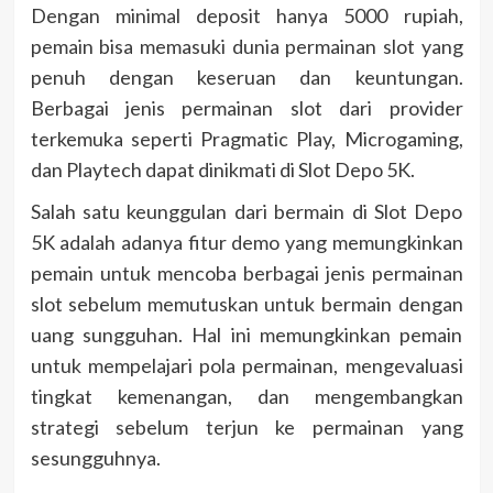
Dengan minimal deposit hanya 5000 rupiah,
pemain bisa memasuki dunia permainan slot yang
penuh dengan keseruan dan keuntungan.
Berbagai jenis permainan slot dari provider
terkemuka seperti Pragmatic Play, Microgaming,
dan Playtech dapat dinikmati di Slot Depo 5K.
Salah satu keunggulan dari bermain di Slot Depo
5K adalah adanya fitur demo yang memungkinkan
pemain untuk mencoba berbagai jenis permainan
slot sebelum memutuskan untuk bermain dengan
uang sungguhan. Hal ini memungkinkan pemain
untuk mempelajari pola permainan, mengevaluasi
tingkat kemenangan, dan mengembangkan
strategi sebelum terjun ke permainan yang
sesungguhnya.