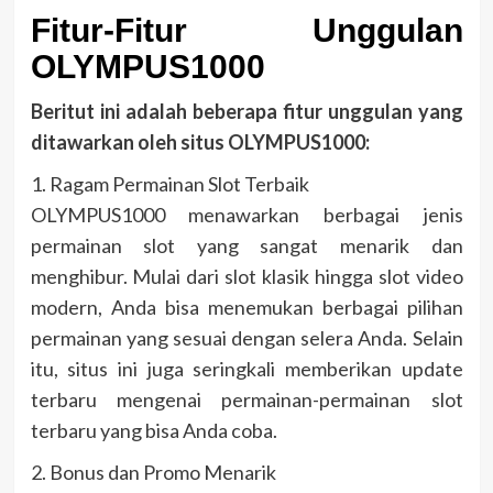
Fitur-Fitur Unggulan
OLYMPUS1000
Beritut ini adalah beberapa fitur unggulan yang
ditawarkan oleh situs OLYMPUS1000:
1. Ragam Permainan Slot Terbaik
OLYMPUS1000 menawarkan berbagai jenis
permainan slot yang sangat menarik dan
menghibur. Mulai dari slot klasik hingga slot video
modern, Anda bisa menemukan berbagai pilihan
permainan yang sesuai dengan selera Anda. Selain
itu, situs ini juga seringkali memberikan update
terbaru mengenai permainan-permainan slot
terbaru yang bisa Anda coba.
2. Bonus dan Promo Menarik