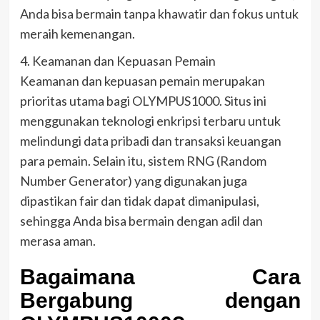
Anda bisa bermain tanpa khawatir dan fokus untuk
meraih kemenangan.
4. Keamanan dan Kepuasan Pemain
Keamanan dan kepuasan pemain merupakan
prioritas utama bagi OLYMPUS1000. Situs ini
menggunakan teknologi enkripsi terbaru untuk
melindungi data pribadi dan transaksi keuangan
para pemain. Selain itu, sistem RNG (Random
Number Generator) yang digunakan juga
dipastikan fair dan tidak dapat dimanipulasi,
sehingga Anda bisa bermain dengan adil dan
merasa aman.
Bagaimana Cara
Bergabung dengan