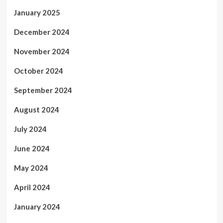
January 2025
December 2024
November 2024
October 2024
September 2024
August 2024
July 2024
June 2024
May 2024
April 2024
January 2024