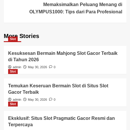
Memaksimalkan Peluang Menang di
OLYMPUS1000: Tips dari Para Profesional
More Stories
Slot
Kesuksesan Bermain Mahjong Slot Gacor Terbaik
di Tahun 2026
admin
May 30, 2026
0
Slot
Temukan Keseruan Bermain Slot di Situs Slot
Gacor Terbaik
admin
May 30, 2026
0
Slot
Eksklusif: Situs Slot Pragmatic Gacor Resmi dan
Terpercaya