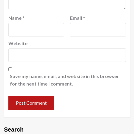
Name
*
Email
*
Website
Save my name, email, and website in this browser
for the next time I comment.
Search