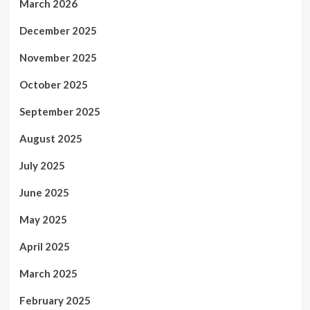
March 2026
December 2025
November 2025
October 2025
September 2025
August 2025
July 2025
June 2025
May 2025
April 2025
March 2025
February 2025