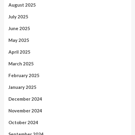
August 2025
July 2025
June 2025
May 2025
April 2025
March 2025
February 2025
January 2025
December 2024
November 2024
October 2024
September 2024