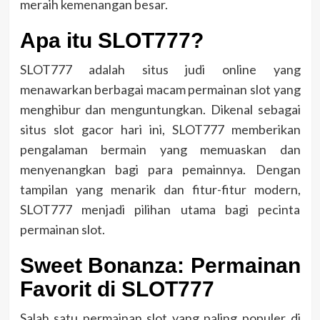
meraih kemenangan besar.
Apa itu SLOT777?
SLOT777 adalah situs judi online yang
menawarkan berbagai macam permainan slot yang
menghibur dan menguntungkan. Dikenal sebagai
situs slot gacor hari ini, SLOT777 memberikan
pengalaman bermain yang memuaskan dan
menyenangkan bagi para pemainnya. Dengan
tampilan yang menarik dan fitur-fitur modern,
SLOT777 menjadi pilihan utama bagi pecinta
permainan slot.
Sweet Bonanza: Permainan
Favorit di SLOT777
Salah satu permainan slot yang paling populer di