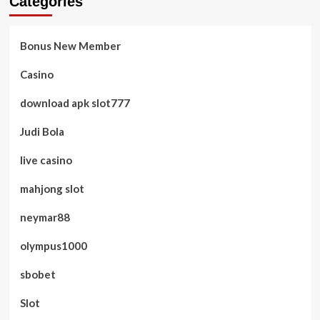
Categories
Bonus New Member
Casino
download apk slot777
Judi Bola
live casino
mahjong slot
neymar88
olympus1000
sbobet
Slot