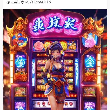
admin
May 31, 2024
0