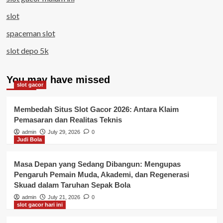
slot
spaceman slot
slot depo 5k
You may have missed
slot gacor
Membedah Situs Slot Gacor 2026: Antara Klaim
Pemasaran dan Realitas Teknis
admin
July 29, 2026
0
Judi Bola
Masa Depan yang Sedang Dibangun: Mengupas
Pengaruh Pemain Muda, Akademi, dan Regenerasi
Skuad dalam Taruhan Sepak Bola
admin
July 21, 2026
0
slot gacor hari ini