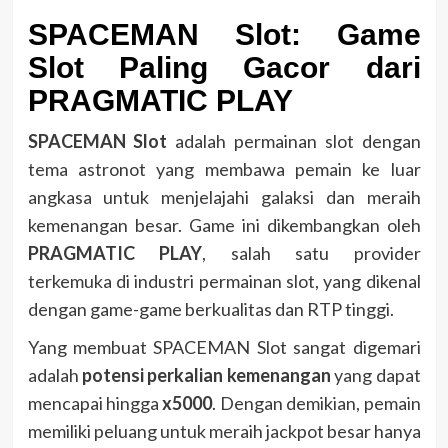
SPACEMAN Slot: Game
Slot Paling Gacor dari
PRAGMATIC PLAY
SPACEMAN Slot
adalah permainan slot dengan
tema astronot yang membawa pemain ke luar
angkasa untuk menjelajahi galaksi dan meraih
kemenangan besar. Game ini dikembangkan oleh
PRAGMATIC PLAY
, salah satu provider
terkemuka di industri permainan slot, yang dikenal
dengan game-game berkualitas dan RTP tinggi.
Yang membuat SPACEMAN Slot sangat digemari
adalah
potensi perkalian kemenangan
yang dapat
mencapai hingga
x5000
. Dengan demikian, pemain
memiliki peluang untuk meraih jackpot besar hanya