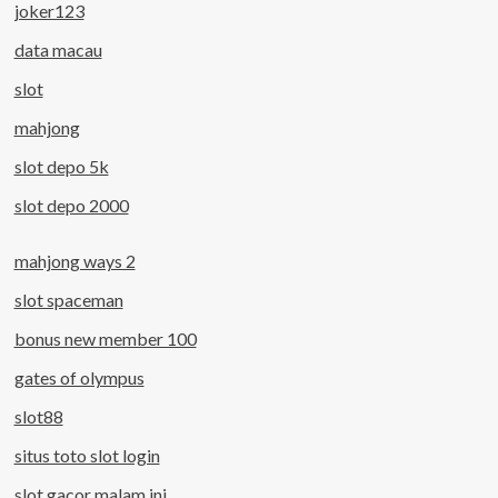
joker123
data macau
slot
mahjong
slot depo 5k
slot depo 2000
mahjong ways 2
slot spaceman
bonus new member 100
gates of olympus
slot88
situs toto slot login
slot gacor malam ini