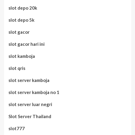
slot depo 20k
slot depo 5k
slot gacor
slot gacor hari ini
slot kamboja
slot qris
slot server kamboja
slot server kamboja no 1
slot server luar negri
Slot Server Thailand
slot777