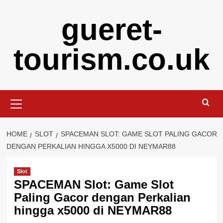
Skip
gueret-
to
content
tourism.co.uk
Primary
Menu
HOME
SLOT
SPACEMAN SLOT: GAME SLOT PALING GACOR
DENGAN PERKALIAN HINGGA X5000 DI NEYMAR88
Slot
SPACEMAN Slot: Game Slot
Paling Gacor dengan Perkalian
hingga x5000 di NEYMAR88