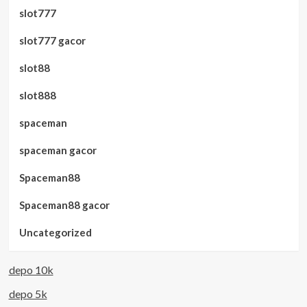
slot777
slot777 gacor
slot88
slot888
spaceman
spaceman gacor
Spaceman88
Spaceman88 gacor
Uncategorized
depo 10k
depo 5k