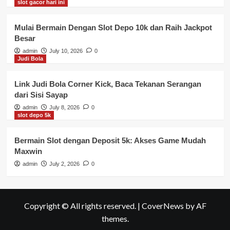
slot gacor hari ini
Mulai Bermain Dengan Slot Depo 10k dan Raih Jackpot
Besar
admin
July 10, 2026
0
Judi Bola
Link Judi Bola Corner Kick, Baca Tekanan Serangan
dari Sisi Sayap
admin
July 8, 2026
0
slot depo 5k
Bermain Slot dengan Deposit 5k: Akses Game Mudah
Maxwin
admin
July 2, 2026
0
Copyright © All rights reserved.
|
CoverNews
by AF
themes.