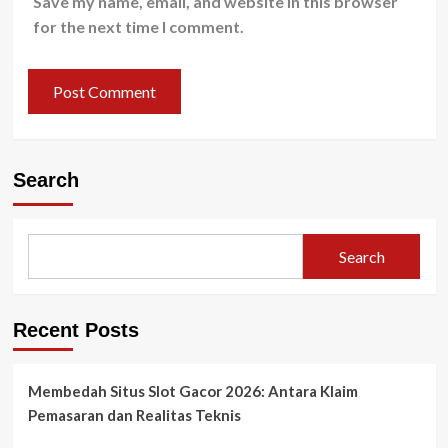
Save my name, email, and website in this browser
for the next time I comment.
Search
Search
Recent Posts
Membedah Situs Slot Gacor 2026: Antara Klaim
Pemasaran dan Realitas Teknis