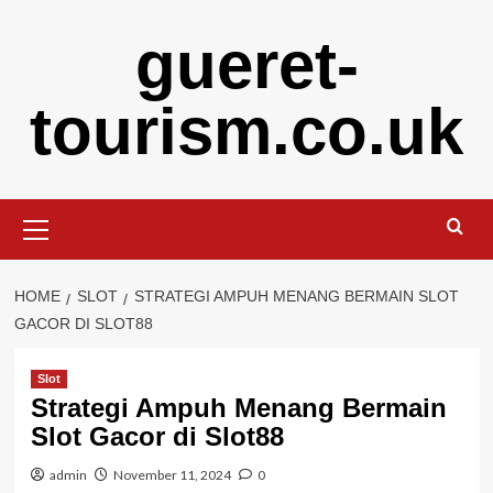
Skip
gueret-
to
content
tourism.co.uk
Primary
Menu
HOME
SLOT
STRATEGI AMPUH MENANG BERMAIN SLOT
GACOR DI SLOT88
Slot
Strategi Ampuh Menang Bermain
Slot Gacor di Slot88
admin
November 11, 2024
0