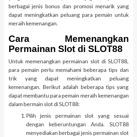
berbagai jenis bonus dan promosi menarik yang
dapat meningkatkan peluang para pemain untuk
meraih kemenangan.
Cara Memenangkan
Permainan Slot di SLOT88
Untuk memenangkan permainan slot di SLOT88,
para pemain perlu memahami beberapa tips dan
trik yang dapat meningkatkan peluang
kemenangan. Berikut adalah beberapa tips yang
dapat membantu para pemain meraih kemenangan
dalam bermain slot di SLOT88:
Pilih jenis permainan slot yang sesuai
dengan keberuntungan Anda. SLOT88
menyediakan berbagai jenis permainan slot