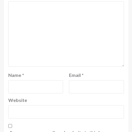
Name
*
Email
*
Website