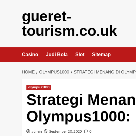
Skip
to
gueret-
content
tourism.co.uk
Casino
Judi Bola
Slot
Sitemap
HOME
OLYMPUS1000
STRATEGI MENANG DI OLYM
olympus1000
Strategi Menan
Olympus1000:
admin
September 20, 2025
0