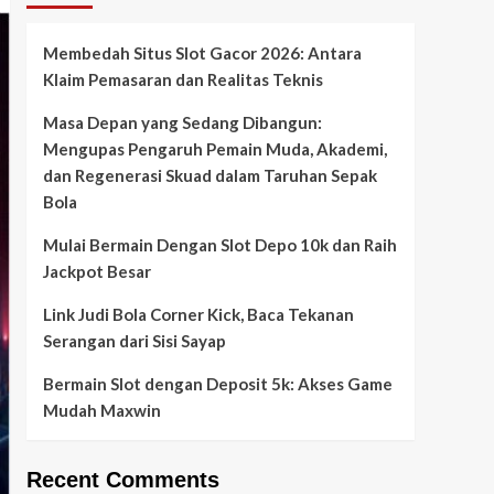
Membedah Situs Slot Gacor 2026: Antara
Klaim Pemasaran dan Realitas Teknis
Masa Depan yang Sedang Dibangun:
Mengupas Pengaruh Pemain Muda, Akademi,
dan Regenerasi Skuad dalam Taruhan Sepak
Bola
Mulai Bermain Dengan Slot Depo 10k dan Raih
Jackpot Besar
Link Judi Bola Corner Kick, Baca Tekanan
Serangan dari Sisi Sayap
Bermain Slot dengan Deposit 5k: Akses Game
Mudah Maxwin
Recent Comments