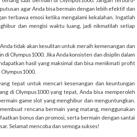
n tenang saat bermain di Olympus1000. Jangan terburu-
putusan agar Anda bisa bermain dengan lebih efektif dan
ngan terbawa emosi ketika mengalami kekalahan. Ingatlah
ibur dan mengisi waktu luang, jadi nikmatilah setiap
 Anda tidak akan kesulitan untuk meraih kemenangan dan
 di Olympus1000. Jika Anda konsisten dan disiplin dalam
dapatkan hasil yang maksimal dan bisa menikmati profit
di Olympus1000.
 yang tepat untuk mencari kesenangan dan keuntungan
ang di Olympus1000 yang tepat, Anda bisa memperoleh
bermain game slot yang menghibur dan menguntungkan.
t, membuat rencana bermain yang matang, menggunakan
anfaatkan bonus dan promosi, serta bermain dengan santai
sar. Selamat mencoba dan semoga sukses!