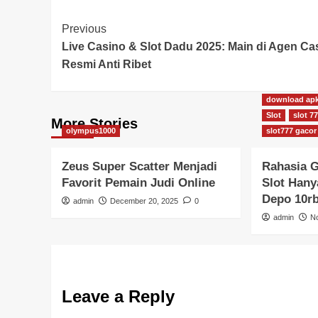
Post
Previous
Live Casino & Slot Dadu 2025: Main di Agen Ca
Navigation
Resmi Anti Ribet
download apk
Slot
slot 7
More Stories
olympus1000
slot777 gacor
Zeus Super Scatter Menjadi
Rahasia 
Favorit Pemain Judi Online
Slot Han
Depo 10rb
admin
December 20, 2025
0
admin
N
Leave a Reply