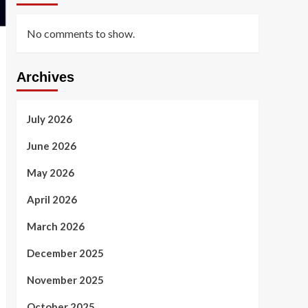
No comments to show.
Archives
July 2026
June 2026
May 2026
April 2026
March 2026
December 2025
November 2025
October 2025