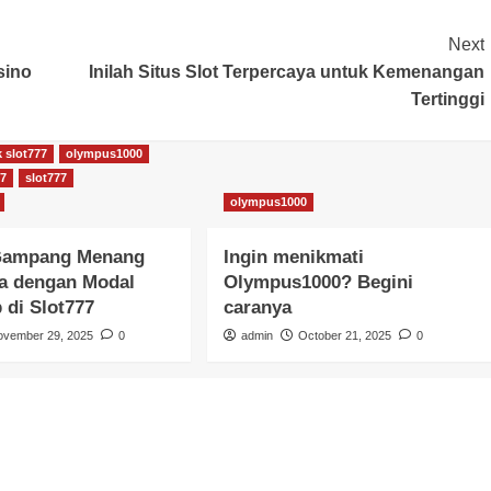
Next
sino
Inilah Situs Slot Terpercaya untuk Kemenangan
Tertinggi
 slot777
olympus1000
77
slot777
olympus1000
Gampang Menang
Ingin menikmati
ya dengan Modal
Olympus1000? Begini
 di Slot777
caranya
ovember 29, 2025
0
admin
October 21, 2025
0