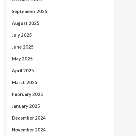
September 2025
August 2025
July 2025
June 2025
May 2025
April 2025
March 2025
February 2025
January 2025
December 2024
November 2024