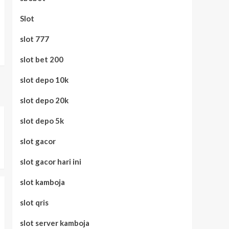
Slot
slot 777
slot bet 200
slot depo 10k
slot depo 20k
slot depo 5k
slot gacor
slot gacor hari ini
slot kamboja
slot qris
slot server kamboja