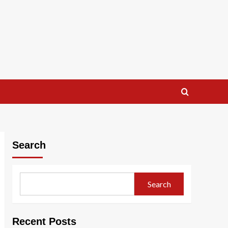
Search
Search
Recent Posts