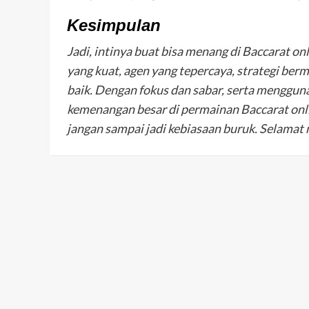
Kesimpulan
Jadi, intinya buat bisa menang di Baccarat o
yang kuat, agen yang tepercaya, strategi ber
baik. Dengan fokus dan sabar, serta menggun
kemenangan besar di permainan Baccarat online
jangan sampai jadi kebiasaan buruk. Selama