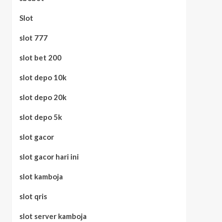
Slot
slot 777
slot bet 200
slot depo 10k
slot depo 20k
slot depo 5k
slot gacor
slot gacor hari ini
slot kamboja
slot qris
slot server kamboja