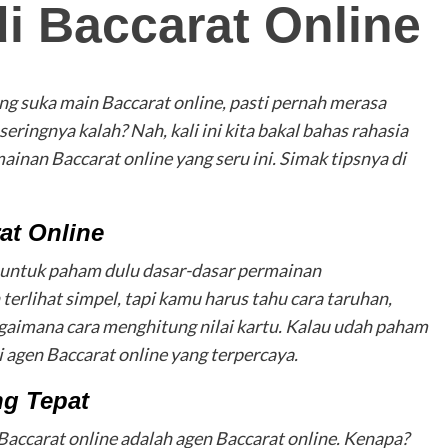
 Baccarat Online
ng suka main Baccarat online, pasti pernah merasa
ringnya kalah? Nah, kali ini kita bakal bahas rahasia
inan Baccarat online yang seru ini. Simak tipsnya di
at Online
 untuk paham dulu dasar-dasar permainan
terlihat simpel, tapi kamu harus tahu cara taruhan,
agaimana cara menghitung nilai kartu. Kalau udah paham
 agen Baccarat online yang terpercaya.
ng Tepat
accarat online adalah agen Baccarat online. Kenapa?