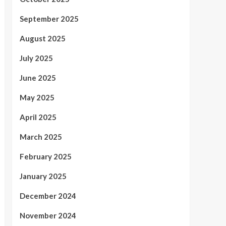
September 2025
August 2025
July 2025
June 2025
May 2025
April 2025
March 2025
February 2025
January 2025
December 2024
November 2024