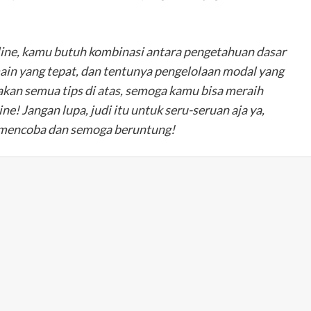
nline, kamu butuh kombinasi antara pengetahuan dasar
main yang tepat, dan tentunya pengelolaan modal yang
akan semua tips di atas, semoga kamu bisa meraih
! Jangan lupa, judi itu untuk seru-seruan aja ya,
t mencoba dan semoga beruntung!