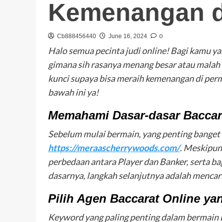
Kemenangan di
0
Cb888456440
June 16, 2024
Halo semua pecinta judi online! Bagi kamu ya
gimana sih rasanya menang besar atau malah se
kunci supaya bisa meraih kemenangan di perma
bawah ini ya!
Memahami Dasar-dasar Baccar
Sebelum mulai bermain, yang penting banget
https://meraascherrywoods.com/
. Meskipun 
perbedaan antara Player dan Banker, serta b
dasarnya, langkah selanjutnya adalah mencari
Pilih Agen Baccarat Online ya
Keyword yang paling penting dalam bermain B