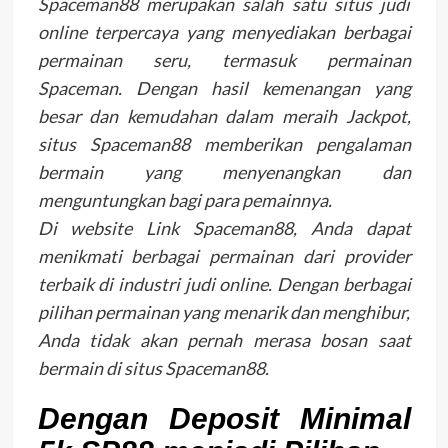
Spaceman88 merupakan salah satu situs judi
online terpercaya yang menyediakan berbagai
permainan seru, termasuk permainan
Spaceman. Dengan hasil kemenangan yang
besar dan kemudahan dalam meraih Jackpot,
situs Spaceman88 memberikan pengalaman
bermain yang menyenangkan dan
menguntungkan bagi para pemainnya.
Di website Link Spaceman88, Anda dapat
menikmati berbagai permainan dari provider
terbaik di industri judi online. Dengan berbagai
pilihan permainan yang menarik dan menghibur,
Anda tidak akan pernah merasa bosan saat
bermain di situs Spaceman88.
Dengan Deposit Minimal