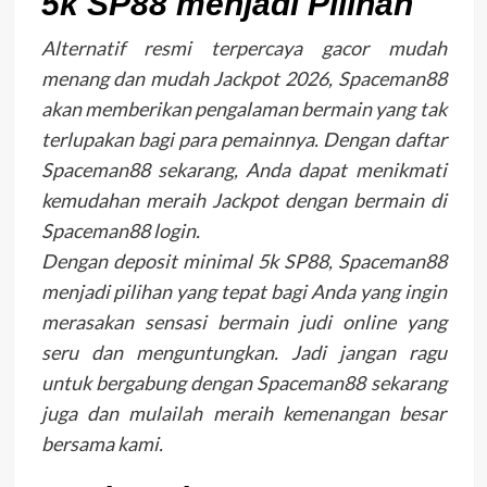
5k SP88 menjadi Pilihan
Alternatif resmi terpercaya gacor mudah
menang dan mudah Jackpot 2026, Spaceman88
akan memberikan pengalaman bermain yang tak
terlupakan bagi para pemainnya. Dengan daftar
Spaceman88 sekarang, Anda dapat menikmati
kemudahan meraih Jackpot dengan bermain di
Spaceman88 login.
Dengan deposit minimal 5k SP88, Spaceman88
menjadi pilihan yang tepat bagi Anda yang ingin
merasakan sensasi bermain judi online yang
seru dan menguntungkan. Jadi jangan ragu
untuk bergabung dengan Spaceman88 sekarang
juga dan mulailah meraih kemenangan besar
bersama kami.