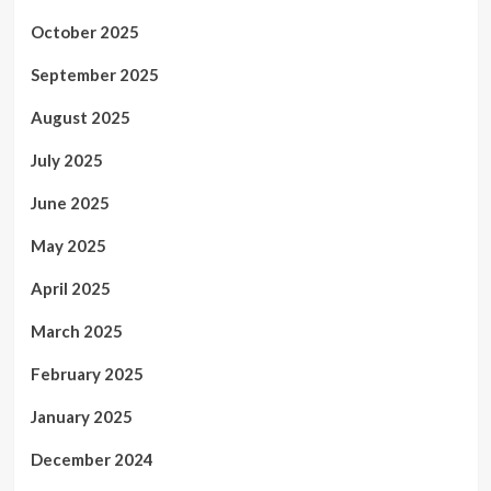
October 2025
September 2025
August 2025
July 2025
June 2025
May 2025
April 2025
March 2025
February 2025
January 2025
December 2024