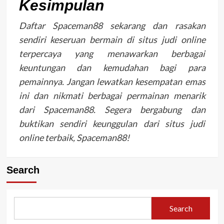
Kesimpulan
Daftar Spaceman88 sekarang dan rasakan
sendiri keseruan bermain di situs judi online
terpercaya yang menawarkan berbagai
keuntungan dan kemudahan bagi para
pemainnya. Jangan lewatkan kesempatan emas
ini dan nikmati berbagai permainan menarik
dari Spaceman88. Segera bergabung dan
buktikan sendiri keunggulan dari situs judi
online terbaik, Spaceman88!
Search
Search