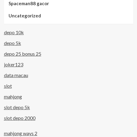
Spaceman88 gacor
Uncategorized
depo 10k
depo 5k
depo 25 bonus 25
joker123
data macau
slot
mahjong
slot depo 5k
slot depo 2000
mahjong ways 2