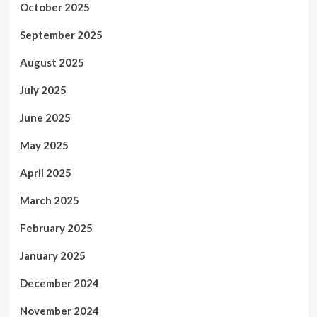
October 2025
September 2025
August 2025
July 2025
June 2025
May 2025
April 2025
March 2025
February 2025
January 2025
December 2024
November 2024