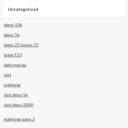
Uncategorized
depo 10k
depo 5k
depo 25 bonus 25
joker123
data macau
slot
mahjong
slot depo 5k
slot depo 2000
mahjong ways 2