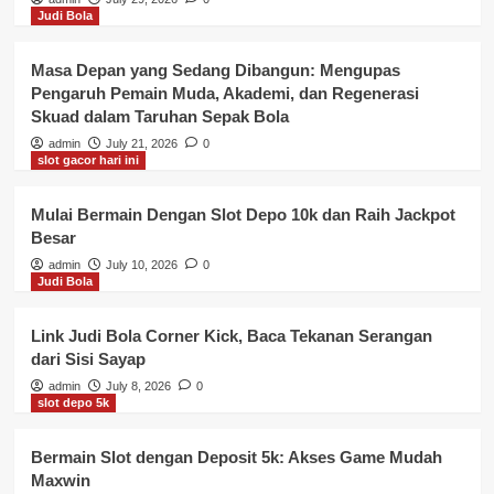
Judi Bola
Masa Depan yang Sedang Dibangun: Mengupas
Pengaruh Pemain Muda, Akademi, dan Regenerasi
Skuad dalam Taruhan Sepak Bola
admin
July 21, 2026
0
slot gacor hari ini
Mulai Bermain Dengan Slot Depo 10k dan Raih Jackpot
Besar
admin
July 10, 2026
0
Judi Bola
Link Judi Bola Corner Kick, Baca Tekanan Serangan
dari Sisi Sayap
admin
July 8, 2026
0
slot depo 5k
Bermain Slot dengan Deposit 5k: Akses Game Mudah
Maxwin