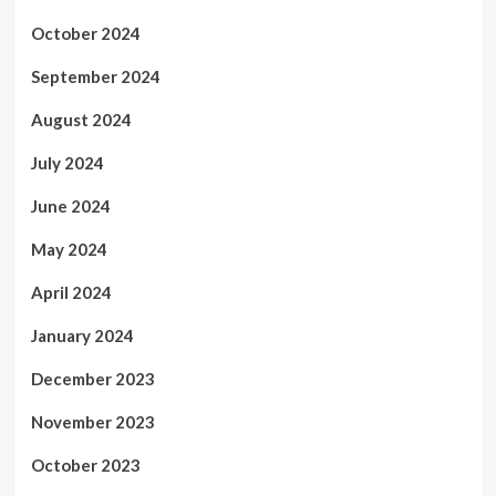
October 2024
September 2024
August 2024
July 2024
June 2024
May 2024
April 2024
January 2024
December 2023
November 2023
October 2023