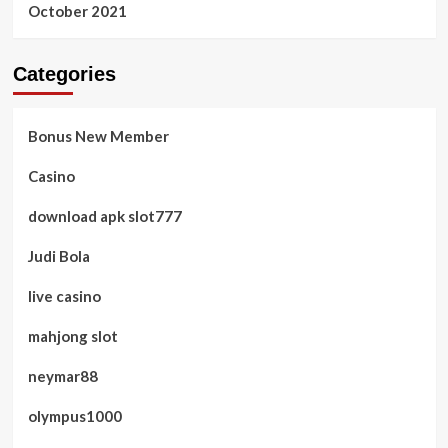
October 2021
Categories
Bonus New Member
Casino
download apk slot777
Judi Bola
live casino
mahjong slot
neymar88
olympus1000