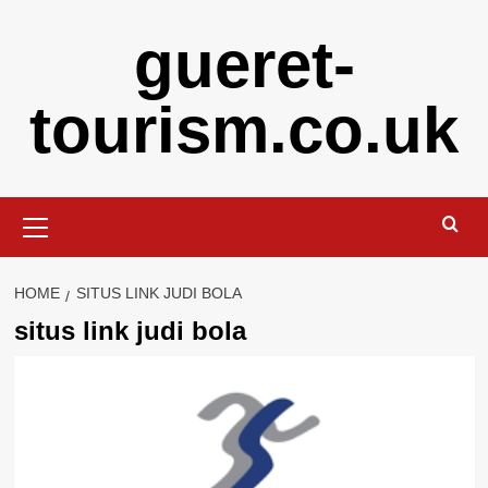
Skip
gueret-
to
content
tourism.co.uk
Primary
Menu
HOME
SITUS LINK JUDI BOLA
situs link judi bola