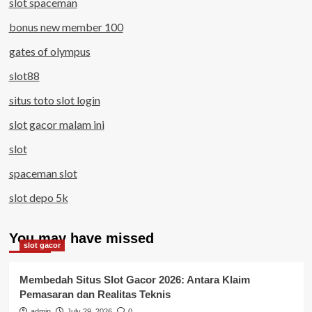
slot spaceman
bonus new member 100
gates of olympus
slot88
situs toto slot login
slot gacor malam ini
slot
spaceman slot
slot depo 5k
You may have missed
slot gacor
Membedah Situs Slot Gacor 2026: Antara Klaim
Pemasaran dan Realitas Teknis
admin
July 29, 2026
0