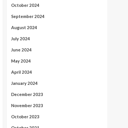
October 2024
September 2024
August 2024
July 2024
June 2024
May 2024
April 2024
January 2024
December 2023
November 2023
October 2023
October 2021