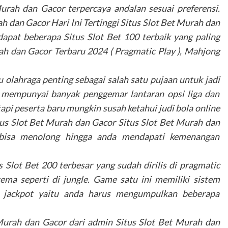
urah dan Gacor terpercaya andalan sesuai preferensi.
dan Gacor Hari Ini Tertinggi Situs Slot Bet Murah dan
apat beberapa Situs Slot Bet 100 terbaik yang paling
rah dan Gacor Terbaru 2024 ( Pragmatic Play ), Mahjong
 olahraga penting sebagai salah satu pujaan untuk jadi
t mempunyai banyak penggemar lantaran opsi liga dan
api peserta baru mungkin susah ketahui judi bola online
tus Slot Bet Murah dan Gacor Situs Slot Bet Murah dan
 bisa menolong hingga anda mendapati kemenangan
Slot Bet 200 terbesar yang sudah dirilis di pragmatic
tema seperti di jungle. Game satu ini memiliki sistem
 jackpot yaitu anda harus mengumpulkan beberapa
Murah dan Gacor dari admin Situs Slot Bet Murah dan