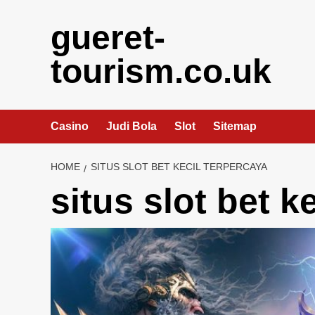
Skip
to
gueret-
content
tourism.co.uk
Casino
Judi Bola
Slot
Sitemap
HOME
SITUS SLOT BET KECIL TERPERCAYA
situs slot bet k