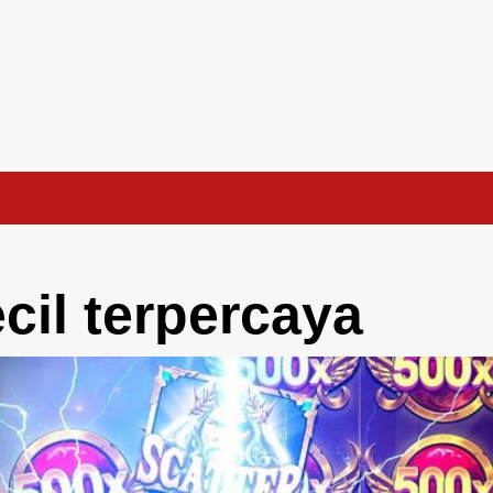
ecil terpercaya