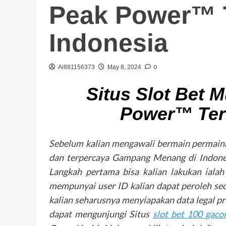
Peak Power™ T
Indonesia
0
Ai881156373
May 8, 2024
Situs Slot Bet 
Power™ Terb
Sebelum kalian mengawali bermain permaina
dan terpercaya Gampang Menang di Indones
Langkah pertama bisa kalian lakukan iala
mempunyai user ID kalian dapat peroleh sec
kalian seharusnya menyiapakan data legal prib
dapat mengunjungi Situs
slot bet 100 gaco