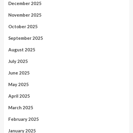
December 2025
November 2025
October 2025
September 2025
August 2025
July 2025
June 2025
May 2025
April 2025
March 2025
February 2025
January 2025