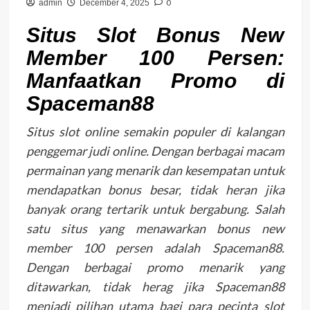
0
admin
December 4, 2025
Situs Slot Bonus New
Member 100 Persen:
Manfaatkan Promo di
Spaceman88
Situs slot online semakin populer di kalangan
penggemar judi online. Dengan berbagai macam
permainan yang menarik dan kesempatan untuk
mendapatkan bonus besar, tidak heran jika
banyak orang tertarik untuk bergabung. Salah
satu situs yang menawarkan bonus new
member 100 persen adalah Spaceman88.
Dengan berbagai promo menarik yang
ditawarkan, tidak herag jika Spaceman88
menjadi pilihan utama bagi para pecinta slot