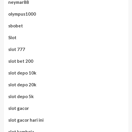
neymar88
olympus1000
sbobet
Slot
slot 777
slot bet 200
slot depo 10k
slot depo 20k
slot depo 5k
slot gacor
slot gacor hari ini
slot kamboja