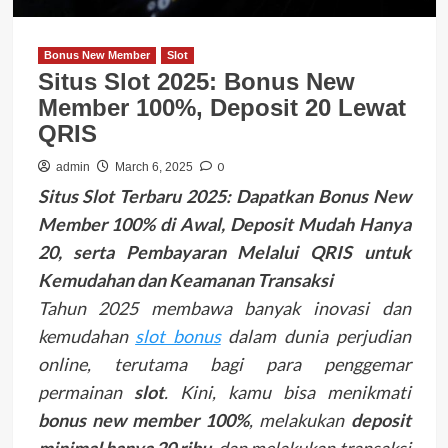
Bonus New Member
Slot
Situs Slot 2025: Bonus New
Member 100%, Deposit 20 Lewat
QRIS
0
admin
March 6, 2025
Situs Slot Terbaru 2025: Dapatkan Bonus New
Member 100% di Awal, Deposit Mudah Hanya
20, serta Pembayaran Melalui QRIS untuk
Kemudahan dan Keamanan Transaksi
Tahun 2025 membawa banyak inovasi dan
kemudahan
slot bonus
dalam dunia perjudian
online, terutama bagi para penggemar
permainan
slot
. Kini, kamu bisa menikmati
bonus new member 100%
, melakukan
deposit
minimal hanya 20 ribu
, dan melakukan transaksi