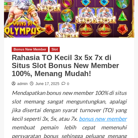
Bonus New Member
Slot
Rahasia TO Kecil 3x 5x 7x di
Situs Slot Bonus New Member
100%, Menang Mudah!
0
admin
June 17, 2025
Mendapatkan bonus new member 100% di situs
slot memang sangat menguntungkan, apalagi
jika disertai dengan syarat turnover (TO) yang
kecil seperti 3x, 5x, atau 7x.
bonus new member
membuat pemain lebih cepat memenuhi
persyaratan bonus sehingga peluang menang