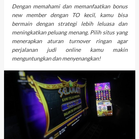
Dengan memahami dan memanfaatkan bonus
new member dengan TO kecil, kamu bisa
bermain dengan strategi lebih leluasa dan
meningkatkan peluang menang. Pilih situs yang
menerapkan aturan turnover ringan agar
perjalanan judi online kamu makin
menguntungkan dan menyenangkan!