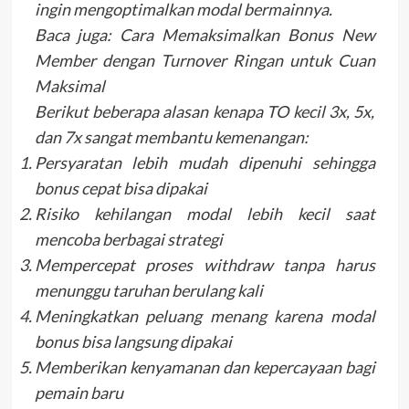
ingin mengoptimalkan modal bermainnya.
Baca juga: Cara Memaksimalkan Bonus New
Member dengan Turnover Ringan untuk Cuan
Maksimal
Berikut beberapa alasan kenapa TO kecil 3x, 5x,
dan 7x sangat membantu kemenangan:
Persyaratan lebih mudah dipenuhi sehingga
bonus cepat bisa dipakai
Risiko kehilangan modal lebih kecil saat
mencoba berbagai strategi
Mempercepat proses withdraw tanpa harus
menunggu taruhan berulang kali
Meningkatkan peluang menang karena modal
bonus bisa langsung dipakai
Memberikan kenyamanan dan kepercayaan bagi
pemain baru