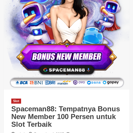
Slot
Spaceman88: Tempatnya Bonus
New Member 100 Persen untuk
Slot Terbaik