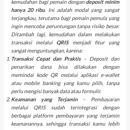
kemudahan bagi pemain dengan
deposit minim
hanya 20 ribu
. Ini adalah modal yang sangat
terjangkau, terutama bagi pemain pemula yang
ingin mencoba peruntungan tanpa risiko besar.
Ditambah lagi, kemudahan dalam melakukan
transaksi melalui
QRIS
menjadi fitur yang
sangat menguntungkan, karena:
Transaksi Cepat dan Praktis
– Deposit dan
penarikan dana bisa dilakukan dengan
memindai kode QR melalui aplikasi e-wallet
atau mobile banking yang kamu pilih, tanpa
perlu mengisi banyak data atau formulir.
Keamanan yang Terjamin
– Pembayaran
melalui QRIS sudah terintegrasi dengan
berbagai platform pembayaran yang terjamin
keamanannya, sehingga transaksi kamu lebih