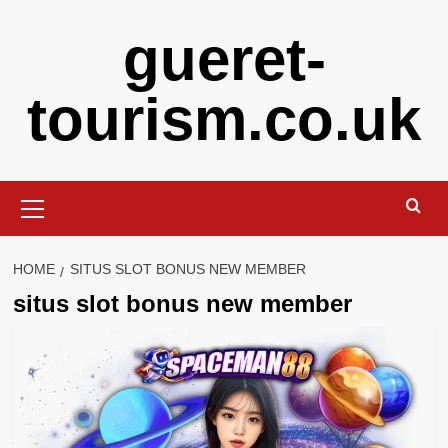
Skip
gueret-
to
content
tourism.co.uk
Primary
Menu
HOME
SITUS SLOT BONUS NEW MEMBER
situs slot bonus new member