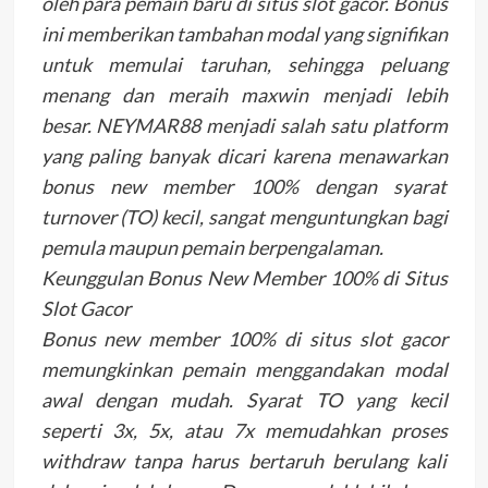
oleh para pemain baru di situs slot gacor. Bonus
ini memberikan tambahan modal yang signifikan
untuk memulai taruhan, sehingga peluang
menang dan meraih maxwin menjadi lebih
besar. NEYMAR88 menjadi salah satu platform
yang paling banyak dicari karena menawarkan
bonus new member 100% dengan syarat
turnover (TO) kecil, sangat menguntungkan bagi
pemula maupun pemain berpengalaman.
Keunggulan Bonus New Member 100% di Situs
Slot Gacor
Bonus new member 100% di situs slot gacor
memungkinkan pemain menggandakan modal
awal dengan mudah. Syarat TO yang kecil
seperti 3x, 5x, atau 7x memudahkan proses
withdraw tanpa harus bertaruh berulang kali