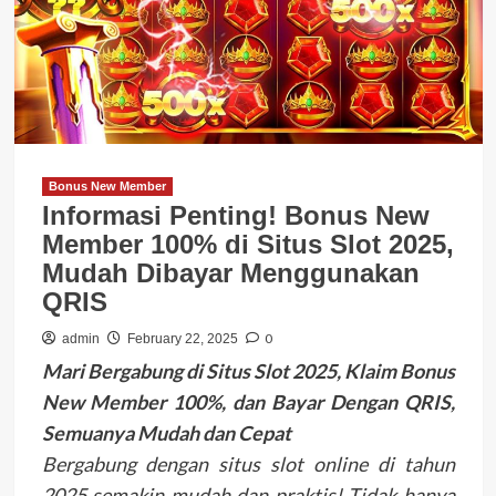
Bonus New Member
Informasi Penting! Bonus New
Member 100% di Situs Slot 2025,
Mudah Dibayar Menggunakan
QRIS
0
admin
February 22, 2025
Mari Bergabung di Situs Slot 2025, Klaim Bonus
New Member 100%, dan Bayar Dengan QRIS,
Semuanya Mudah dan Cepat
Bergabung dengan situs slot online di tahun
2025 semakin mudah dan praktis! Tidak hanya