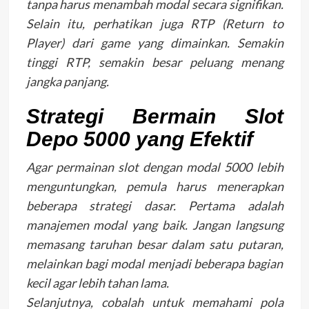
tanpa harus menambah modal secara signifikan.
Selain itu, perhatikan juga RTP (Return to
Player) dari game yang dimainkan. Semakin
tinggi RTP, semakin besar peluang menang
jangka panjang.
Strategi Bermain Slot
Depo 5000 yang Efektif
Agar permainan slot dengan modal 5000 lebih
menguntungkan, pemula harus menerapkan
beberapa strategi dasar. Pertama adalah
manajemen modal yang baik. Jangan langsung
memasang taruhan besar dalam satu putaran,
melainkan bagi modal menjadi beberapa bagian
kecil agar lebih tahan lama.
Selanjutnya, cobalah untuk memahami pola