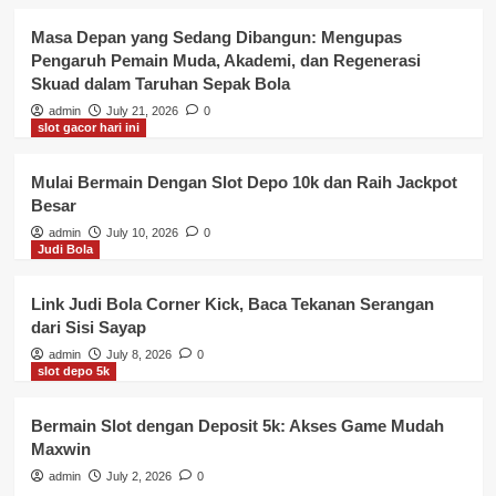
Masa Depan yang Sedang Dibangun: Mengupas
Pengaruh Pemain Muda, Akademi, dan Regenerasi
Skuad dalam Taruhan Sepak Bola
admin
July 21, 2026
0
slot gacor hari ini
Mulai Bermain Dengan Slot Depo 10k dan Raih Jackpot
Besar
admin
July 10, 2026
0
Judi Bola
Link Judi Bola Corner Kick, Baca Tekanan Serangan
dari Sisi Sayap
admin
July 8, 2026
0
slot depo 5k
Bermain Slot dengan Deposit 5k: Akses Game Mudah
Maxwin
admin
July 2, 2026
0