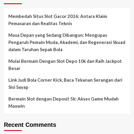
Membedah Situs Slot Gacor 2026: Antara Klaim
Pemasaran dan Realitas Teknis
Masa Depan yang Sedang Dibangun: Mengupas
Pengaruh Pemain Muda, Akademi, dan Regenerasi Skuad
dalam Taruhan Sepak Bola
Mulai Bermain Dengan Slot Depo 10k dan Raih Jackpot
Besar
Link Judi Bola Corner Kick, Baca Tekanan Serangan dari
Sisi Sayap
Bermain Slot dengan Deposit 5k: Akses Game Mudah
Maxwin
Recent Comments