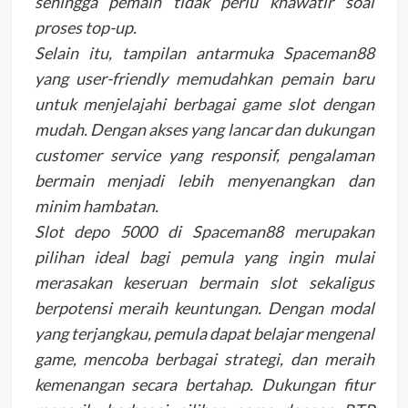
sehingga pemain tidak perlu khawatir soal
proses top-up.
Selain itu, tampilan antarmuka Spaceman88
yang user-friendly memudahkan pemain baru
untuk menjelajahi berbagai game slot dengan
mudah. Dengan akses yang lancar dan dukungan
customer service yang responsif, pengalaman
bermain menjadi lebih menyenangkan dan
minim hambatan.
Slot depo 5000 di Spaceman88 merupakan
pilihan ideal bagi pemula yang ingin mulai
merasakan keseruan bermain slot sekaligus
berpotensi meraih keuntungan. Dengan modal
yang terjangkau, pemula dapat belajar mengenal
game, mencoba berbagai strategi, dan meraih
kemenangan secara bertahap. Dukungan fitur