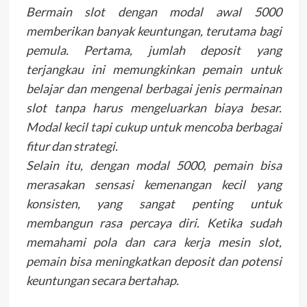
Bermain slot dengan modal awal 5000
memberikan banyak keuntungan, terutama bagi
pemula. Pertama, jumlah deposit yang
terjangkau ini memungkinkan pemain untuk
belajar dan mengenal berbagai jenis permainan
slot tanpa harus mengeluarkan biaya besar.
Modal kecil tapi cukup untuk mencoba berbagai
fitur dan strategi.
Selain itu, dengan modal 5000, pemain bisa
merasakan sensasi kemenangan kecil yang
konsisten, yang sangat penting untuk
membangun rasa percaya diri. Ketika sudah
memahami pola dan cara kerja mesin slot,
pemain bisa meningkatkan deposit dan potensi
keuntungan secara bertahap.