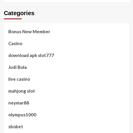
Categories
Bonus New Member
Casino
download apk slot777
Judi Bola
live casino
mahjong slot
neymar88
olympus1000
sbobet