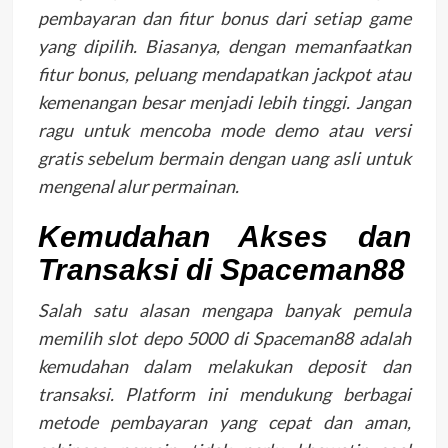
pembayaran dan fitur bonus dari setiap game
yang dipilih. Biasanya, dengan memanfaatkan
fitur bonus, peluang mendapatkan jackpot atau
kemenangan besar menjadi lebih tinggi. Jangan
ragu untuk mencoba mode demo atau versi
gratis sebelum bermain dengan uang asli untuk
mengenal alur permainan.
Kemudahan Akses dan
Transaksi di Spaceman88
Salah satu alasan mengapa banyak pemula
memilih slot depo 5000 di Spaceman88 adalah
kemudahan dalam melakukan deposit dan
transaksi. Platform ini mendukung berbagai
metode pembayaran yang cepat dan aman,