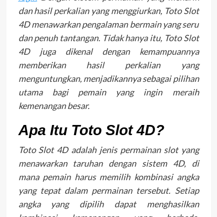
dan hasil perkalian yang menggiurkan, Toto Slot
4D menawarkan pengalaman bermain yang seru
dan penuh tantangan. Tidak hanya itu, Toto Slot
4D juga dikenal dengan kemampuannya
memberikan hasil perkalian yang
menguntungkan, menjadikannya sebagai pilihan
utama bagi pemain yang ingin meraih
kemenangan besar.
Apa Itu Toto Slot 4D?
Toto Slot 4D adalah jenis permainan slot yang
menawarkan taruhan dengan sistem 4D, di
mana pemain harus memilih kombinasi angka
yang tepat dalam permainan tersebut. Setiap
angka yang dipilih dapat menghasilkan