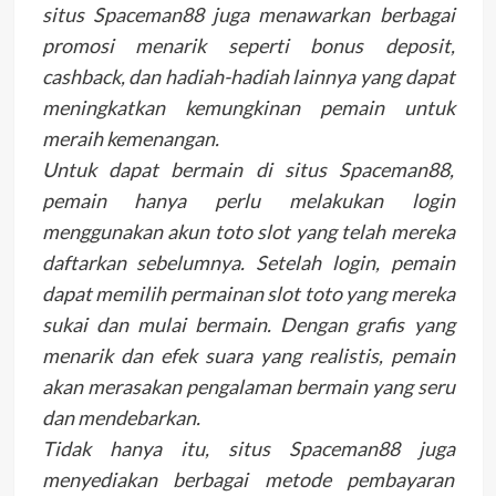
situs Spaceman88 juga menawarkan berbagai
promosi menarik seperti bonus deposit,
cashback, dan hadiah-hadiah lainnya yang dapat
meningkatkan kemungkinan pemain untuk
meraih kemenangan.
Untuk dapat bermain di situs Spaceman88,
pemain hanya perlu melakukan login
menggunakan akun toto slot yang telah mereka
daftarkan sebelumnya. Setelah login, pemain
dapat memilih permainan slot toto yang mereka
sukai dan mulai bermain. Dengan grafis yang
menarik dan efek suara yang realistis, pemain
akan merasakan pengalaman bermain yang seru
dan mendebarkan.
Tidak hanya itu, situs Spaceman88 juga
menyediakan berbagai metode pembayaran