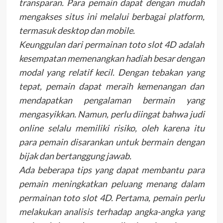
transparan. Para pemain dapat dengan mudah
mengakses situs ini melalui berbagai platform,
termasuk desktop dan mobile.
Keunggulan dari permainan toto slot 4D adalah
kesempatan memenangkan hadiah besar dengan
modal yang relatif kecil. Dengan tebakan yang
tepat, pemain dapat meraih kemenangan dan
mendapatkan pengalaman bermain yang
mengasyikkan. Namun, perlu diingat bahwa judi
online selalu memiliki risiko, oleh karena itu
para pemain disarankan untuk bermain dengan
bijak dan bertanggung jawab.
Ada beberapa tips yang dapat membantu para
pemain meningkatkan peluang menang dalam
permainan toto slot 4D. Pertama, pemain perlu
melakukan analisis terhadap angka-angka yang