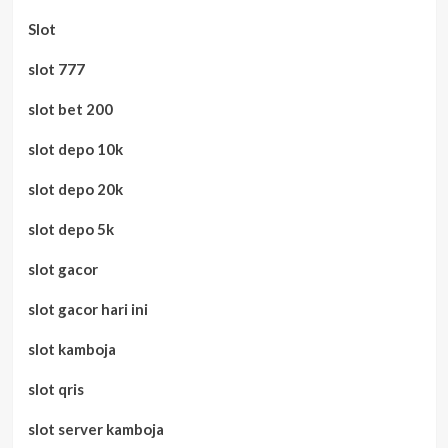
Slot
slot 777
slot bet 200
slot depo 10k
slot depo 20k
slot depo 5k
slot gacor
slot gacor hari ini
slot kamboja
slot qris
slot server kamboja