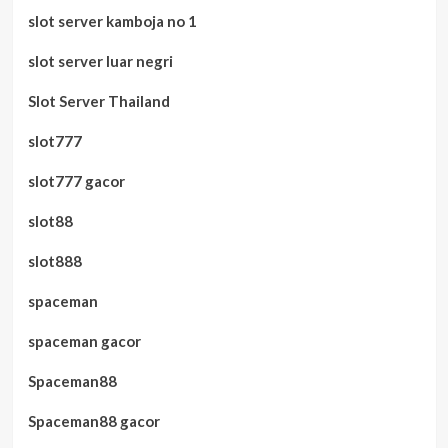
slot server kamboja no 1
slot server luar negri
Slot Server Thailand
slot777
slot777 gacor
slot88
slot888
spaceman
spaceman gacor
Spaceman88
Spaceman88 gacor