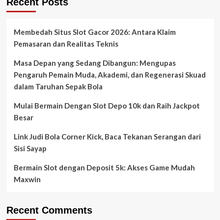
Recent Posts
Membedah Situs Slot Gacor 2026: Antara Klaim
Pemasaran dan Realitas Teknis
Masa Depan yang Sedang Dibangun: Mengupas
Pengaruh Pemain Muda, Akademi, dan Regenerasi Skuad
dalam Taruhan Sepak Bola
Mulai Bermain Dengan Slot Depo 10k dan Raih Jackpot
Besar
Link Judi Bola Corner Kick, Baca Tekanan Serangan dari
Sisi Sayap
Bermain Slot dengan Deposit 5k: Akses Game Mudah
Maxwin
Recent Comments