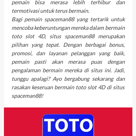
pemain bisa merasa lebih terhibur dan
termotivasi untuk terus bermain.
Bagi pemain spaceman88 yang tertarik untuk
mencoba keberuntungan mereka dalam bermain
toto slot 4D, situs spaceman88 merupakan
pilihan yang tepat. Dengan berbagai bonus,
promosi, dan layanan pelanggan yang baik,
pemain pasti akan merasa puas dengan
pengalaman bermain mereka di situs ini. Jadi,
tunggu apalagi? Ayo bergabung sekarang dan
rasakan keseruan bermain toto slot 4D di situs
spaceman88!