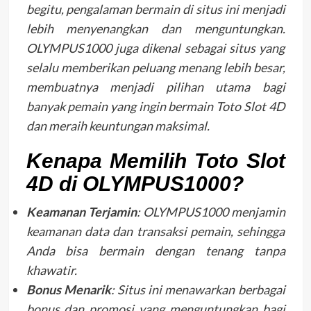
begitu, pengalaman bermain di situs ini menjadi
lebih menyenangkan dan menguntungkan.
OLYMPUS1000 juga dikenal sebagai situs yang
selalu memberikan peluang menang lebih besar,
membuatnya menjadi pilihan utama bagi
banyak pemain yang ingin bermain Toto Slot 4D
dan meraih keuntungan maksimal.
Kenapa Memilih Toto Slot
4D di OLYMPUS1000?
Keamanan Terjamin
: OLYMPUS1000 menjamin
keamanan data dan transaksi pemain, sehingga
Anda bisa bermain dengan tenang tanpa
khawatir.
Bonus Menarik
: Situs ini menawarkan berbagai
bonus dan promosi yang menguntungkan bagi