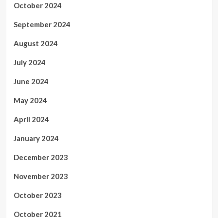
October 2024
September 2024
August 2024
July 2024
June 2024
May 2024
April 2024
January 2024
December 2023
November 2023
October 2023
October 2021