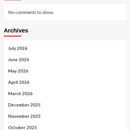
No comments to show.
Archives
July 2026
June 2026
May 2026
April 2026
March 2026
December 2025
November 2025
October 2025