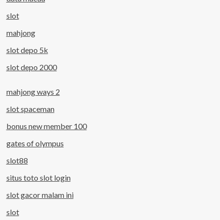
slot
mahjong
slot depo 5k
slot depo 2000
mahjong ways 2
slot spaceman
bonus new member 100
gates of olympus
slot88
situs toto slot login
slot gacor malam ini
slot