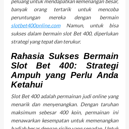
peluang untuk mendapatkan kemenangan besar,
banyak orang tertarik untuk mencoba
peruntungan mereka dengan bermain
slotbet400online.com
Namun, untuk bisa
sukses dalam bermain slot Bet 400, diperlukan
strategi yang tepat dan terukur.
Rahasia Sukses Bermain
Slot Bet 400: Strategi
Ampuh yang Perlu Anda
Ketahui
Slot Bet 400 adalah permainan judi online yang
menarik dan menyenangkan. Dengan taruhan
maksimum sebesar 400 koin, permainan ini
menawarkan kesempatan untuk memenangkan
hadiah besar dengan risiko yang sepadan. Untuk