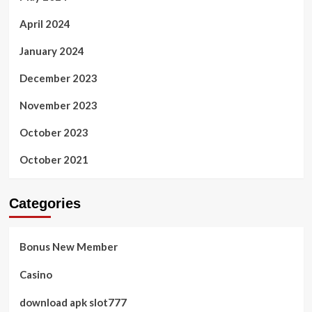
April 2024
January 2024
December 2023
November 2023
October 2023
October 2021
Categories
Bonus New Member
Casino
download apk slot777