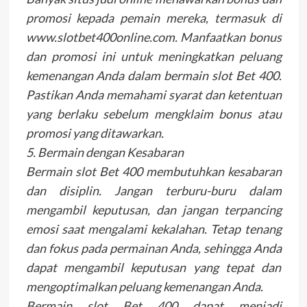
promosi kepada pemain mereka, termasuk di
www.slotbet400online.com. Manfaatkan bonus
dan promosi ini untuk meningkatkan peluang
kemenangan Anda dalam bermain slot Bet 400.
Pastikan Anda memahami syarat dan ketentuan
yang berlaku sebelum mengklaim bonus atau
promosi yang ditawarkan.
5. Bermain dengan Kesabaran
Bermain slot Bet 400 membutuhkan kesabaran
dan disiplin. Jangan terburu-buru dalam
mengambil keputusan, dan jangan terpancing
emosi saat mengalami kekalahan. Tetap tenang
dan fokus pada permainan Anda, sehingga Anda
dapat mengambil keputusan yang tepat dan
mengoptimalkan peluang kemenangan Anda.
Bermain slot Bet 400 dapat menjadi