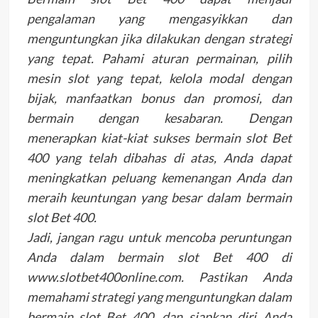
pengalaman yang mengasyikkan dan
menguntungkan jika dilakukan dengan strategi
yang tepat. Pahami aturan permainan, pilih
mesin slot yang tepat, kelola modal dengan
bijak, manfaatkan bonus dan promosi, dan
bermain dengan kesabaran. Dengan
menerapkan kiat-kiat sukses bermain slot Bet
400 yang telah dibahas di atas, Anda dapat
meningkatkan peluang kemenangan Anda dan
meraih keuntungan yang besar dalam bermain
slot Bet 400.
Jadi, jangan ragu untuk mencoba peruntungan
Anda dalam bermain slot Bet 400 di
www.slotbet400online.com. Pastikan Anda
memahami strategi yang menguntungkan dalam
bermain slot Bet 400, dan siapkan diri Anda