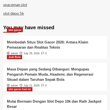
spaceman slot
slot depo 5k
You may have missed
slot gacor
Membedah Situs Slot Gacor 2026: Antara Klaim
Pemasaran dan Realitas Teknis
admin
July 29, 2026
0
Judi Bola
Masa Depan yang Sedang Dibangun: Mengupas
Pengaruh Pemain Muda, Akademi, dan Regenerasi
Skuad dalam Taruhan Sepak Bola
admin
July 21, 2026
0
slot gacor hari ini
Mulai Bermain Dengan Slot Depo 10k dan Raih Jackpot
Besar