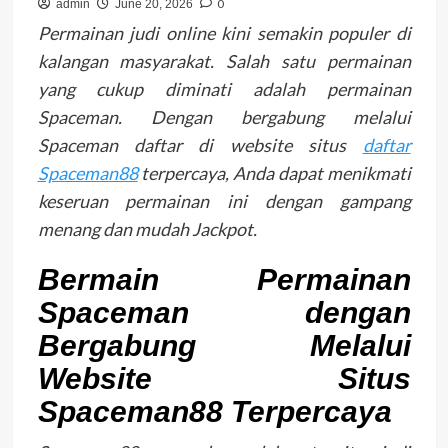
0
admin
June 20, 2026
Permainan judi online kini semakin populer di
kalangan masyarakat. Salah satu permainan
yang cukup diminati adalah permainan
Spaceman. Dengan bergabung melalui
Spaceman daftar di website situs
daftar
Spaceman88
terpercaya, Anda dapat menikmati
keseruan permainan ini dengan gampang
menang dan mudah Jackpot.
Bermain Permainan
Spaceman dengan
Bergabung Melalui
Website Situs
Spaceman88 Terpercaya