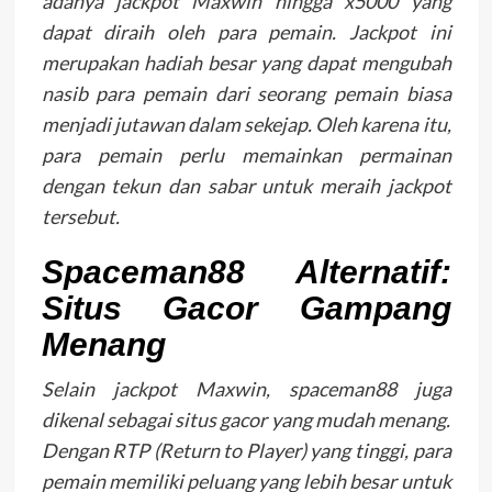
adanya jackpot Maxwin hingga x5000 yang
dapat diraih oleh para pemain. Jackpot ini
merupakan hadiah besar yang dapat mengubah
nasib para pemain dari seorang pemain biasa
menjadi jutawan dalam sekejap. Oleh karena itu,
para pemain perlu memainkan permainan
dengan tekun dan sabar untuk meraih jackpot
tersebut.
Spaceman88 Alternatif:
Situs Gacor Gampang
Menang
Selain jackpot Maxwin, spaceman88 juga
dikenal sebagai situs gacor yang mudah menang.
Dengan RTP (Return to Player) yang tinggi, para
pemain memiliki peluang yang lebih besar untuk