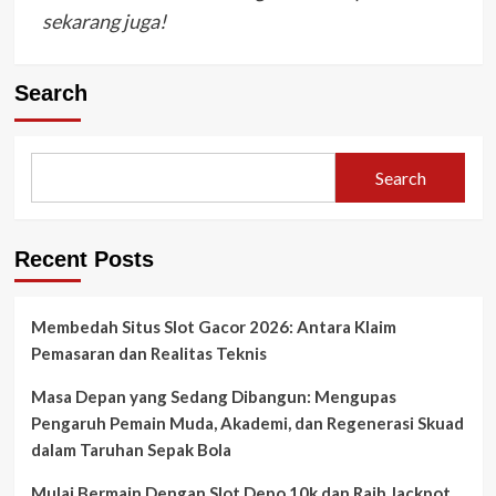
sekarang juga!
Search
Search
Recent Posts
Membedah Situs Slot Gacor 2026: Antara Klaim
Pemasaran dan Realitas Teknis
Masa Depan yang Sedang Dibangun: Mengupas
Pengaruh Pemain Muda, Akademi, dan Regenerasi Skuad
dalam Taruhan Sepak Bola
Mulai Bermain Dengan Slot Depo 10k dan Raih Jackpot