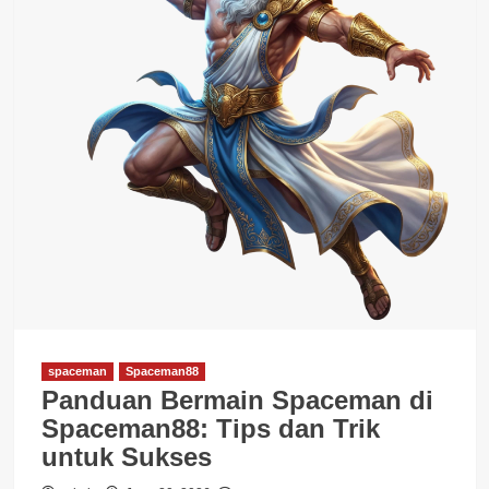
spaceman
Spaceman88
Panduan Bermain Spaceman di
Spaceman88: Tips dan Trik
untuk Sukses