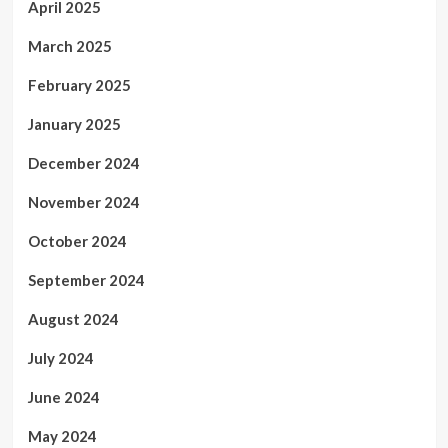
April 2025
March 2025
February 2025
January 2025
December 2024
November 2024
October 2024
September 2024
August 2024
July 2024
June 2024
May 2024