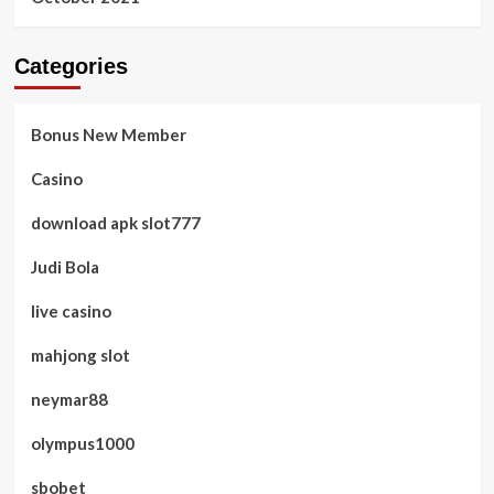
Categories
Bonus New Member
Casino
download apk slot777
Judi Bola
live casino
mahjong slot
neymar88
olympus1000
sbobet