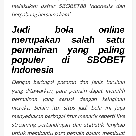
melakukan daftar SBOBET88 Indonesia dan
bergabung bersama kami.
Judi bola online
merupakan salah satu
permainan yang paling
populer di SBOBET
Indonesia
Dengan berbagai pasaran dan jenis taruhan
yang ditawarkan, para pemain dapat memilih
permainan yang sesuai dengan keinginan
mereka. Selain itu, situs judi bola ini juga
menyediakan berbagai fitur menarik seperti live
streaming pertandingan dan statistik lengkap
untuk membantu para pemain dalam membuat