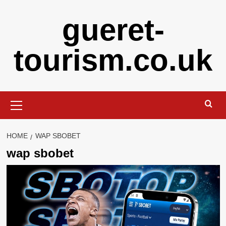
Skip
gueret-
to
content
tourism.co.uk
Primary
Menu
HOME
WAP SBOBET
wap sbobet