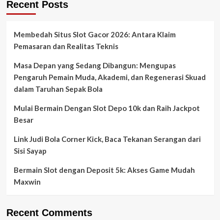
Recent Posts
Membedah Situs Slot Gacor 2026: Antara Klaim
Pemasaran dan Realitas Teknis
Masa Depan yang Sedang Dibangun: Mengupas
Pengaruh Pemain Muda, Akademi, dan Regenerasi Skuad
dalam Taruhan Sepak Bola
Mulai Bermain Dengan Slot Depo 10k dan Raih Jackpot
Besar
Link Judi Bola Corner Kick, Baca Tekanan Serangan dari
Sisi Sayap
Bermain Slot dengan Deposit 5k: Akses Game Mudah
Maxwin
Recent Comments