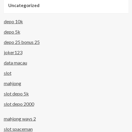
Uncategorized
depo 10k
depo 5k
depo 25 bonus 25
joker123
data macau
slot
mahjong
slot depo 5k
slot depo 2000
mahjong ways 2
slot spaceman