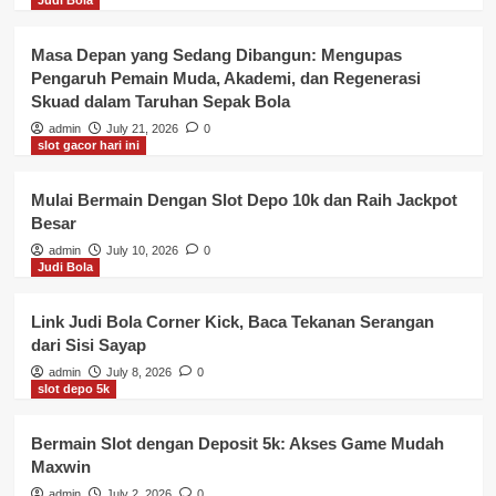
Judi Bola
Masa Depan yang Sedang Dibangun: Mengupas
Pengaruh Pemain Muda, Akademi, dan Regenerasi
Skuad dalam Taruhan Sepak Bola
admin
July 21, 2026
0
slot gacor hari ini
Mulai Bermain Dengan Slot Depo 10k dan Raih Jackpot
Besar
admin
July 10, 2026
0
Judi Bola
Link Judi Bola Corner Kick, Baca Tekanan Serangan
dari Sisi Sayap
admin
July 8, 2026
0
slot depo 5k
Bermain Slot dengan Deposit 5k: Akses Game Mudah
Maxwin
admin
July 2, 2026
0