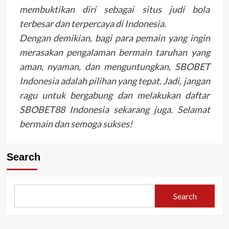
membuktikan diri sebagai situs judi bola
terbesar dan terpercaya di Indonesia.
Dengan demikian, bagi para pemain yang ingin
merasakan pengalaman bermain taruhan yang
aman, nyaman, dan menguntungkan, SBOBET
Indonesia adalah pilihan yang tepat. Jadi, jangan
ragu untuk bergabung dan melakukan daftar
SBOBET88 Indonesia sekarang juga. Selamat
bermain dan semoga sukses!
Search
Search