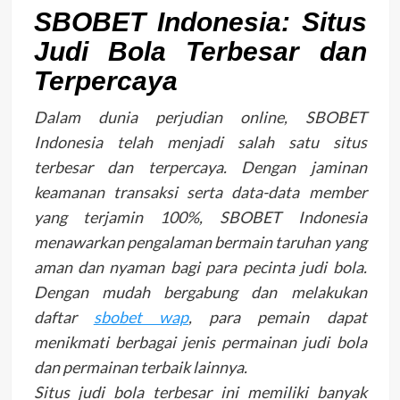
SBOBET Indonesia: Situs
Judi Bola Terbesar dan
Terpercaya
Dalam dunia perjudian online, SBOBET
Indonesia telah menjadi salah satu situs
terbesar dan terpercaya. Dengan jaminan
keamanan transaksi serta data-data member
yang terjamin 100%, SBOBET Indonesia
menawarkan pengalaman bermain taruhan yang
aman dan nyaman bagi para pecinta judi bola.
Dengan mudah bergabung dan melakukan
daftar
sbobet wap
, para pemain dapat
menikmati berbagai jenis permainan judi bola
dan permainan terbaik lainnya.
Situs judi bola terbesar ini memiliki banyak