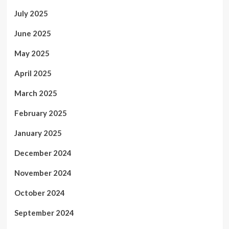
July 2025
June 2025
May 2025
April 2025
March 2025
February 2025
January 2025
December 2024
November 2024
October 2024
September 2024