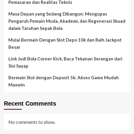
Pemasaran dan Realitas Teknis
Masa Depan yang Sedang Dibangun: Mengupas
Pengaruh Pemain Muda, Akademi, dan Regenerasi Skuad
dalam Taruhan Sepak Bola
Mulai Bermain Dengan Slot Depo 10k dan Raih Jackpot
Besar
Link Judi Bola Corner Kick, Baca Tekanan Serangan dari
Sisi Sayap
Bermain Slot dengan Deposit 5k: Akses Game Mudah
Maxwin
Recent Comments
No comments to show.