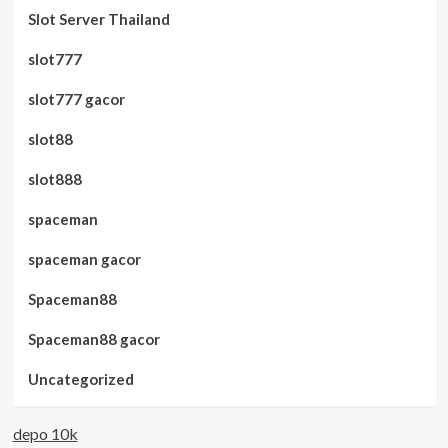
Slot Server Thailand
slot777
slot777 gacor
slot88
slot888
spaceman
spaceman gacor
Spaceman88
Spaceman88 gacor
Uncategorized
depo 10k