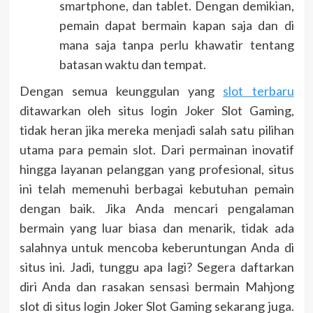
smartphone, dan tablet. Dengan demikian,
pemain dapat bermain kapan saja dan di
mana saja tanpa perlu khawatir tentang
batasan waktu dan tempat.
Dengan semua keunggulan yang
slot terbaru
ditawarkan oleh situs login Joker Slot Gaming,
tidak heran jika mereka menjadi salah satu pilihan
utama para pemain slot. Dari permainan inovatif
hingga layanan pelanggan yang profesional, situs
ini telah memenuhi berbagai kebutuhan pemain
dengan baik. Jika Anda mencari pengalaman
bermain yang luar biasa dan menarik, tidak ada
salahnya untuk mencoba keberuntungan Anda di
situs ini. Jadi, tunggu apa lagi? Segera daftarkan
diri Anda dan rasakan sensasi bermain Mahjong
slot di situs login Joker Slot Gaming sekarang juga.