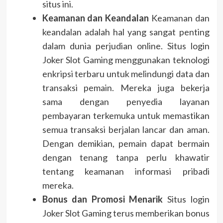
situs ini.
Keamanan dan Keandalan
Keamanan dan
keandalan adalah hal yang sangat penting
dalam dunia perjudian online. Situs login
Joker Slot Gaming menggunakan teknologi
enkripsi terbaru untuk melindungi data dan
transaksi pemain. Mereka juga bekerja
sama dengan penyedia layanan
pembayaran terkemuka untuk memastikan
semua transaksi berjalan lancar dan aman.
Dengan demikian, pemain dapat bermain
dengan tenang tanpa perlu khawatir
tentang keamanan informasi pribadi
mereka.
Bonus dan Promosi Menarik
Situs login
Joker Slot Gaming terus memberikan bonus