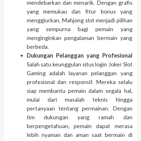
mendebarkan dan menarik. Dengan grafis
yang memukau dan fitur bonus yang
menggiurkan, Mahjong slot menjadi pilihan
yang sempurna bagi pemain yang
menginginkan pengalaman bermain yang
berbeda.
Dukungan Pelanggan yang Profesional
Salah satu keunggulan situs login Joker Slot
Gaming adalah layanan pelanggan yang
profesional dan responsif. Mereka selalu
siap membantu pemain dalam segala hal,
mulai dari masalah teknis hingga
pertanyaan tentang permainan. Dengan
tim dukungan yang ramah dan
berpengetahuan, pemain dapat merasa
lebih nyaman dan aman saat bermain di