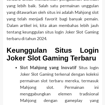
yang lebih baik. Salah satu permainan unggulan
yang ditawarkan oleh situs ini adalah Mahjong slot
yang telah menjadi favorit bagi banyak pemain.
Dalam artikel ini, kita akan membahas lebih jauh
tentang keunggulan situs login Joker Slot Gaming
terbaru di tahun 2024.
Keunggulan Situs Login
Joker Slot Gaming Terbaru
Slot Mahjong yang Inovatif
Situs login
Joker Slot Gaming terkenal dengan koleksi
permainan slot terbaru mereka, termasuk
Mahjong slot. Permainan ini
menggabungkan elemen tradisional
Mahjong dengan gameplay yang