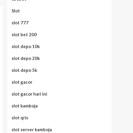
Slot
slot 777
slot bet 200
slot depo 10k
slot depo 20k
slot depo 5k
slot gacor
slot gacor hari ini
slot kamboja
slot qris
slot server kamboja