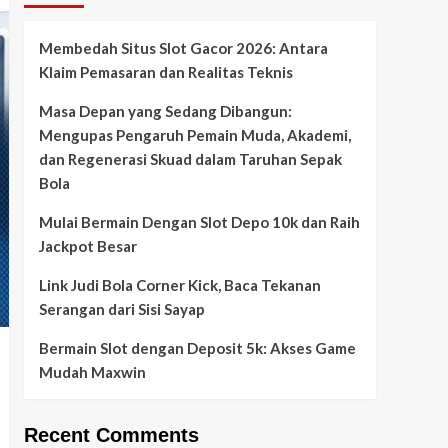
Membedah Situs Slot Gacor 2026: Antara
Klaim Pemasaran dan Realitas Teknis
Masa Depan yang Sedang Dibangun:
Mengupas Pengaruh Pemain Muda, Akademi,
dan Regenerasi Skuad dalam Taruhan Sepak
Bola
Mulai Bermain Dengan Slot Depo 10k dan Raih
Jackpot Besar
Link Judi Bola Corner Kick, Baca Tekanan
Serangan dari Sisi Sayap
Bermain Slot dengan Deposit 5k: Akses Game
Mudah Maxwin
Recent Comments