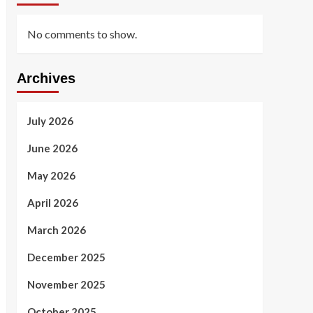
No comments to show.
Archives
July 2026
June 2026
May 2026
April 2026
March 2026
December 2025
November 2025
October 2025