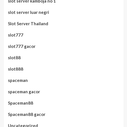
slot server kamboja no 1
slot server luar negri
Slot Server Thailand
slot777
slot777 gacor
slot88
slot888
spaceman
spaceman gacor
Spaceman88
Spaceman88 gacor
Uncategorized