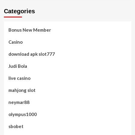
Categories
Bonus New Member
Casino
download apk slot777
Judi Bola
live casino
mahjong slot
neymar88
olympus1000
sbobet