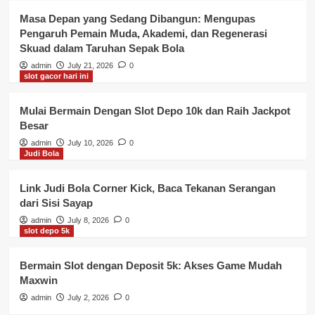
Masa Depan yang Sedang Dibangun: Mengupas
Pengaruh Pemain Muda, Akademi, dan Regenerasi
Skuad dalam Taruhan Sepak Bola
admin
July 21, 2026
0
slot gacor hari ini
Mulai Bermain Dengan Slot Depo 10k dan Raih Jackpot
Besar
admin
July 10, 2026
0
Judi Bola
Link Judi Bola Corner Kick, Baca Tekanan Serangan
dari Sisi Sayap
admin
July 8, 2026
0
slot depo 5k
Bermain Slot dengan Deposit 5k: Akses Game Mudah
Maxwin
admin
July 2, 2026
0