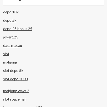
depo 10k
depo 5k
depo 25 bonus 25
joker123
data macau
slot
mahjong
slot depo 5k
slot depo 2000
mahjong ways 2
slot spaceman