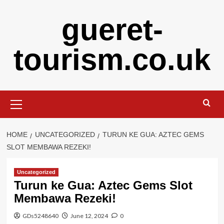
Skip
gueret-
to
content
tourism.co.uk
Primary
Menu
HOME
UNCATEGORIZED
TURUN KE GUA: AZTEC GEMS
SLOT MEMBAWA REZEKI!
Uncategorized
Turun ke Gua: Aztec Gems Slot
Membawa Rezeki!
GDs5248640
June 12, 2024
0