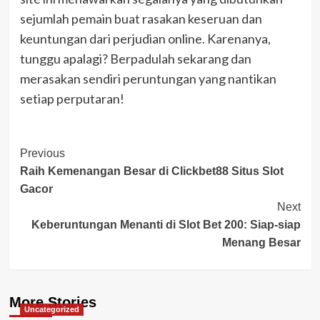
sejumlah pemain buat rasakan keseruan dan
keuntungan dari perjudian online. Karenanya,
tunggu apalagi? Berpadulah sekarang dan
merasakan sendiri peruntungan yang nantikan
setiap perputaran!
Post
Previous
Raih Kemenangan Besar di Clickbet88 Situs Slot
Navigation
Gacor
Next
Keberuntungan Menanti di Slot Bet 200: Siap-siap
Menang Besar
More Stories
Uncategorized