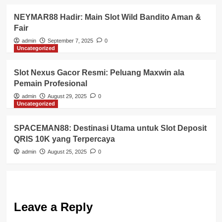
NEYMAR88 Hadir: Main Slot Wild Bandito Aman &
Fair
admin
September 7, 2025
0
Uncategorized
Slot Nexus Gacor Resmi: Peluang Maxwin ala
Pemain Profesional
admin
August 29, 2025
0
Uncategorized
SPACEMAN88: Destinasi Utama untuk Slot Deposit
QRIS 10K yang Terpercaya
admin
August 25, 2025
0
Leave a Reply