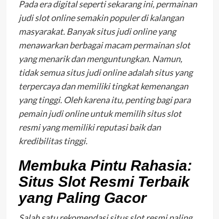
Pada era digital seperti sekarang ini, permainan
judi slot online semakin populer di kalangan
masyarakat. Banyak situs judi online yang
menawarkan berbagai macam permainan slot
yang menarik dan menguntungkan. Namun,
tidak semua situs judi online adalah situs yang
terpercaya dan memiliki tingkat kemenangan
yang tinggi. Oleh karena itu, penting bagi para
pemain judi online untuk memilih situs slot
resmi yang memiliki reputasi baik dan
kredibilitas tinggi.
Membuka Pintu Rahasia:
Situs Slot Resmi Terbaik
yang Paling Gacor
Salah satu rekomendasi situs slot resmi paling