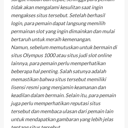
tidak akan mengalami kesulitan saat ingin
mengakses situs tersebut. Setelah berhasil
login, para pemain dapat langsung memilih
permainan slot yang ingin dimainkan dan mulai
bertaruh untuk meraih kemenangan.
Namun, sebelum memutuskan untuk bermain di
situs Olympus 1000 atau situs judi slot online
lainnya, para pemain perlu memperhatikan
beberapa hal penting. Salah satunya adalah
memastikan bahwa situs tersebut memiliki
lisensi resmi yang menjamin keamanan dan
keadilan dalam bermain. Selain itu, para pemain
juga perlu memperhatikan reputasi situs
tersebut dan membaca ulasan dari pemain lain
untuk mendapatkan gambaran yang lebih jelas
tentang situs tersebut.