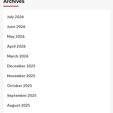
Archives
July 2026
June 2026
May 2026
April 2026
March 2026
December 2025
November 2025
October 2025
September 2025
August 2025