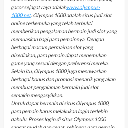
gacor sejagat raya adalah
www.olympus-
1000.net
. Olympus 1000 adalah situs judi slot
online terkemuka yang telah terbukti
memberikan pengalaman bermain judi slot yang
memuaskan bagi para pemainnya. Dengan
berbagai macam permainan slot yang
disediakan, para pemain dapat menemukan
game yang sesuai dengan preferensi mereka.
Selain itu, Olympus 1000 juga menawarkan
berbagai bonus dan promosi menarik yang akan
membuat pengalaman bermain judi slot
semakin mengasyikkan.
Untuk dapat bermain di situs Olympus 1000,
para pemain harus melakukan login terlebih
dahulu. Proses login di situs Olympus 1000
sangat mudah dan cepat, sehingga para pemain