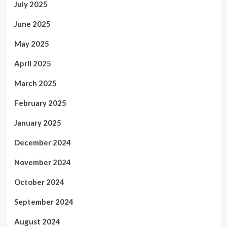
July 2025
June 2025
May 2025
April 2025
March 2025
February 2025
January 2025
December 2024
November 2024
October 2024
September 2024
August 2024