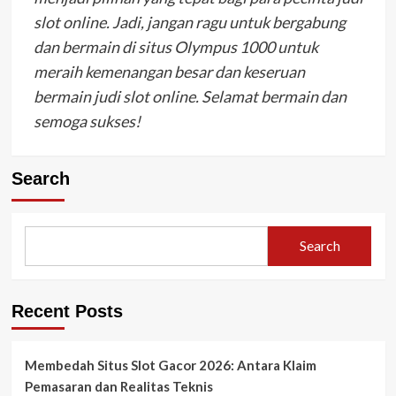
slot online. Jadi, jangan ragu untuk bergabung
dan bermain di situs Olympus 1000 untuk
meraih kemenangan besar dan keseruan
bermain judi slot online. Selamat bermain dan
semoga sukses!
Search
Search
Recent Posts
Membedah Situs Slot Gacor 2026: Antara Klaim
Pemasaran dan Realitas Teknis