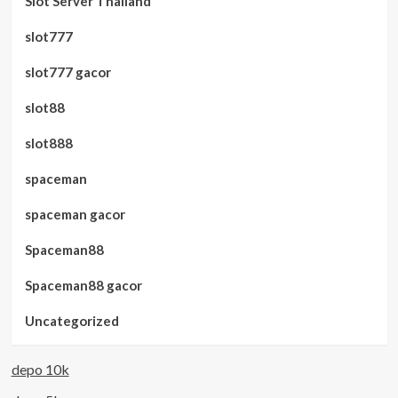
Slot Server Thailand
slot777
slot777 gacor
slot88
slot888
spaceman
spaceman gacor
Spaceman88
Spaceman88 gacor
Uncategorized
depo 10k