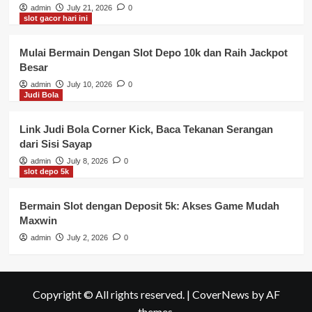
admin
July 21, 2026
0
slot gacor hari ini
Mulai Bermain Dengan Slot Depo 10k dan Raih Jackpot
Besar
admin
July 10, 2026
0
Judi Bola
Link Judi Bola Corner Kick, Baca Tekanan Serangan
dari Sisi Sayap
admin
July 8, 2026
0
slot depo 5k
Bermain Slot dengan Deposit 5k: Akses Game Mudah
Maxwin
admin
July 2, 2026
0
Copyright © All rights reserved.
|
CoverNews
by AF
themes.