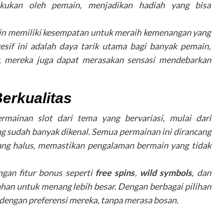
akukan oleh pemain, menjadikan hadiah yang bisa
in memiliki kesempatan untuk meraih kemenangan yang
esif ini adalah daya tarik utama bagi banyak pemain,
r, mereka juga dapat merasakan sensasi mendebarkan
erkualitas
mainan slot dari tema yang bervariasi, mulai dari
ang sudah banyak dikenal. Semua permainan ini dirancang
ang halus, memastikan pengalaman bermain yang tidak
ngan fitur bonus seperti
free spins
,
wild symbols
, dan
han untuk menang lebih besar. Dengan berbagai pilihan
 dengan preferensi mereka, tanpa merasa bosan.