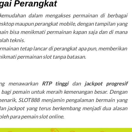
gai Perangkat
kemudahan dalam mengakses permainan di berbagai
desktop maupun perangkat mobile, dengan tampilan yang
main bisa menikmati permainan kapan saja dan di mana
lah teknis.
mainan tetap lancar di perangkat apa pun, memberikan
ikmati permainan slot tanpa batasan.
yang menawarkan
RTP tinggi
dan
jackpot progresif
 bagi pemain untuk meraih kemenangan besar. Dengan
 menarik, SLOT888 menjamin pengalaman bermain yang
an jackpot yang terus berkembang menjadi dua alasan
leh para pemain slot online.