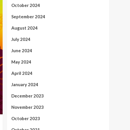
October 2024
September 2024
August 2024
July 2024
June 2024
May 2024
April 2024
January 2024
December 2023
November 2023
October 2023
October 2021