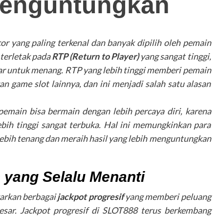
enguntungkan
cor yang paling terkenal dan banyak dipilih oleh pemain
terletak pada
RTP (Return to Player)
yang sangat tinggi,
r untuk menang. RTP yang lebih tinggi memberi pemain
 game slot lainnya, dan ini menjadi salah satu alasan
main bisa bermain dengan lebih percaya diri, karena
ih tinggi sangat terbuka. Hal ini memungkinkan para
bih tenang dan meraih hasil yang lebih menguntungkan
yang Selalu Menanti
arkan berbagai
jackpot progresif
yang memberi peluang
sar. Jackpot progresif di SLOT888 terus berkembang