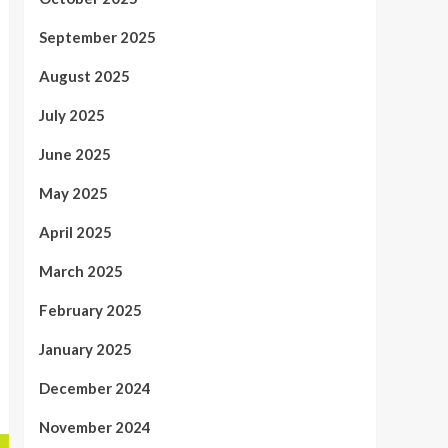
September 2025
August 2025
July 2025
June 2025
May 2025
April 2025
March 2025
February 2025
January 2025
December 2024
November 2024