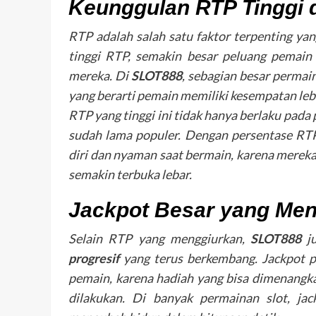
Keunggulan RTP Tinggi 
RTP adalah salah satu faktor terpenting yan
tinggi RTP, semakin besar peluang pemain
mereka. Di
SLOT888
, sebagian besar perma
yang berarti pemain memiliki kesempatan leb
RTP yang tinggi ini tidak hanya berlaku pada
sudah lama populer. Dengan persentase RTP 
diri dan nyaman saat bermain, karena mere
semakin terbuka lebar.
Jackpot Besar yang Me
Selain RTP yang menggiurkan,
SLOT888
ju
progresif
yang terus berkembang. Jackpot pr
pemain, karena hadiah yang bisa dimenangka
dilakukan. Di banyak permainan slot, ja