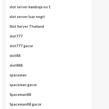
slot server kamboja no 1
slot server luar negri
Slot Server Thailand
slot777
slot777 gacor
slot88
slot888
spaceman
spaceman gacor
Spaceman88
Spaceman88 gacor