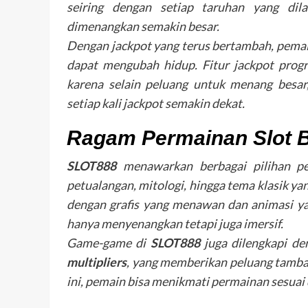
seiring dengan setiap taruhan yang dil
dimenangkan semakin besar.
Dengan jackpot yang terus bertambah, pema
dapat mengubah hidup. Fitur jackpot progr
karena selain peluang untuk menang besa
setiap kali jackpot semakin dekat.
Ragam Permainan Slot B
SLOT888
menawarkan berbagai pilihan per
petualangan, mitologi, hingga tema klasik y
dengan grafis yang menawan dan animasi y
hanya menyenangkan tetapi juga imersif.
Game-game di
SLOT888
juga dilengkapi de
multipliers
, yang memberikan peluang tamba
ini, pemain bisa menikmati permainan sesuai