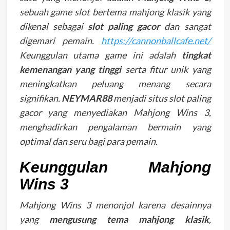
sebuah game slot bertema mahjong klasik yang
dikenal sebagai
slot paling gacor
dan sangat
digemari pemain.
https://cannonballcafe.net/
Keunggulan utama game ini adalah
tingkat
kemenangan yang tinggi
serta fitur unik yang
meningkatkan peluang menang secara
signifikan.
NEYMAR88
menjadi situs slot paling
gacor yang menyediakan Mahjong Wins 3,
menghadirkan pengalaman bermain yang
optimal dan seru bagi para pemain.
Keunggulan Mahjong
Wins 3
Mahjong Wins 3 menonjol karena desainnya
yang
mengusung tema mahjong klasik
,