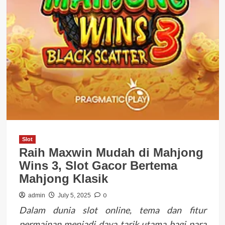
Slot
Raih Maxwin Mudah di Mahjong
Wins 3, Slot Gacor Bertema
Mahjong Klasik
0
admin
July 5, 2025
Dalam dunia slot online, tema dan fitur
permainan menjadi daya tarik utama bagi para