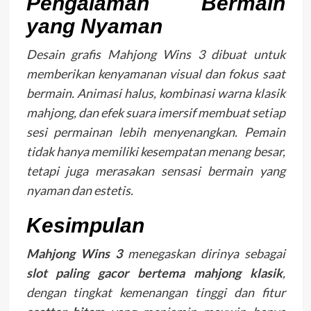
Pengalaman Bermain
yang Nyaman
Desain grafis Mahjong Wins 3 dibuat untuk
memberikan kenyamanan visual dan fokus saat
bermain. Animasi halus, kombinasi warna klasik
mahjong, dan efek suara imersif membuat setiap
sesi permainan lebih menyenangkan. Pemain
tidak hanya memiliki kesempatan menang besar,
tetapi juga merasakan sensasi bermain yang
nyaman dan estetis.
Kesimpulan
Mahjong Wins 3
menegaskan dirinya sebagai
slot paling gacor bertema mahjong klasik
,
dengan tingkat kemenangan tinggi dan fitur