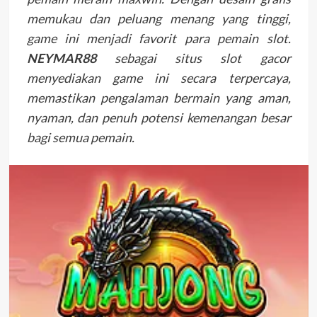
memukau dan peluang menang yang tinggi,
game ini menjadi favorit para pemain slot.
NEYMAR88
sebagai situs slot gacor
menyediakan game ini secara terpercaya,
memastikan pengalaman bermain yang aman,
nyaman, dan penuh potensi kemenangan besar
bagi semua pemain.