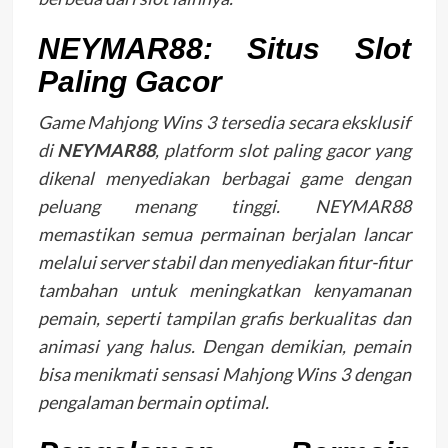
NEYMAR88: Situs Slot
Paling Gacor
Game Mahjong Wins 3 tersedia secara eksklusif
di
NEYMAR88
, platform slot paling gacor yang
dikenal menyediakan berbagai game dengan
peluang menang tinggi. NEYMAR88
memastikan semua permainan berjalan lancar
melalui server stabil dan menyediakan fitur-fitur
tambahan untuk meningkatkan kenyamanan
pemain, seperti tampilan grafis berkualitas dan
animasi yang halus. Dengan demikian, pemain
bisa menikmati sensasi Mahjong Wins 3 dengan
pengalaman bermain optimal.