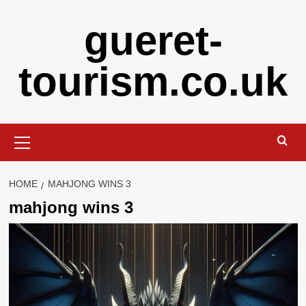
Skip
gueret-
to
content
tourism.co.uk
Primary
Menu
HOME
MAHJONG WINS 3
mahjong wins 3