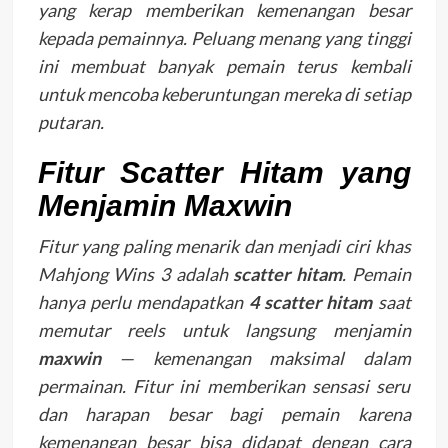
yang kerap memberikan kemenangan besar
kepada pemainnya. Peluang menang yang tinggi
ini membuat banyak pemain terus kembali
untuk mencoba keberuntungan mereka di setiap
putaran.
Fitur Scatter Hitam yang
Menjamin Maxwin
Fitur yang paling menarik dan menjadi ciri khas
Mahjong Wins 3 adalah
scatter hitam
. Pemain
hanya perlu mendapatkan
4 scatter hitam
saat
memutar reels untuk langsung menjamin
maxwin
— kemenangan maksimal dalam
permainan. Fitur ini memberikan sensasi seru
dan harapan besar bagi pemain karena
kemenangan besar bisa didapat dengan cara