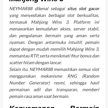
NEYMAR88 dikenal sebagai
situs slot gacor
yang menyediakan berbagai slot berkualitas,
termasuk Mahjong Wins 3. Platform ini
menawarkan kemudahan akses, server stabil,
dan pengalaman bermain yang aman serta
nyaman. Dengan antarmuka intuitif, pemain
dapat dengan mudah memilih Mahjong Wins 3,
memantau RTP, serta menikmati fitur bonus dan
scatter hitam dengan lancar.
Selain itu, NEYMAR88 memastikan semua slot
menggunakan mekanisme RNG (Random
Number Generator) resmi, sehingga hasil
permainan adil dan transparan, memberi
pemain rasa aman saat bermain.