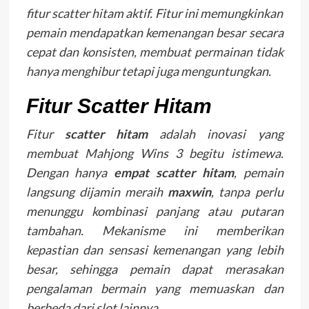
fitur scatter hitam aktif. Fitur ini memungkinkan
pemain mendapatkan kemenangan besar secara
cepat dan konsisten, membuat permainan tidak
hanya menghibur tetapi juga menguntungkan.
Fitur Scatter Hitam
Fitur
scatter hitam
adalah inovasi yang
membuat Mahjong Wins 3 begitu istimewa.
Dengan hanya
empat scatter hitam
, pemain
langsung dijamin meraih
maxwin
, tanpa perlu
menunggu kombinasi panjang atau putaran
tambahan. Mekanisme ini memberikan
kepastian dan sensasi kemenangan yang lebih
besar, sehingga pemain dapat merasakan
pengalaman bermain yang memuaskan dan
berbeda dari slot lainnya.