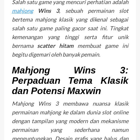
Salah satu game yang mencuri perhatian adalah
mahjong
Wins 3
, sebuah permainan slot
bertema mahjong klasik yang dikenal sebagai
salah satu game paling gacor saat ini. Tingkat
kemenangan yang tinggi serta fitur unik
bernama
scatter hitam
membuat game ini
begitu digemari oleh banyak pemain.
Mahjong Wins 3:
Perpaduan Tema Klasik
dan Potensi Maxwin
Mahjong Wins 3 membawa nuansa klasik
permainan mahjong ke dalam dunia slot online
dengan tampilan yang modern dan mekanisme
permainan yang sederhana namun
menguntungkan. Desain grafis yang halus dan