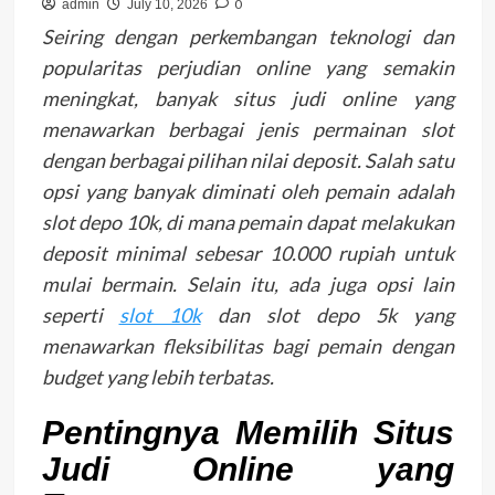
0
admin
July 10, 2026
Seiring dengan perkembangan teknologi dan
popularitas perjudian online yang semakin
meningkat, banyak situs judi online yang
menawarkan berbagai jenis permainan slot
dengan berbagai pilihan nilai deposit. Salah satu
opsi yang banyak diminati oleh pemain adalah
slot depo 10k, di mana pemain dapat melakukan
deposit minimal sebesar 10.000 rupiah untuk
mulai bermain. Selain itu, ada juga opsi lain
seperti
slot 10k
dan slot depo 5k yang
menawarkan fleksibilitas bagi pemain dengan
budget yang lebih terbatas.
Pentingnya Memilih Situs
Judi Online yang