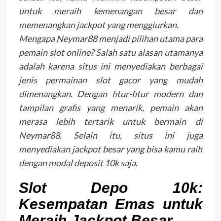
untuk meraih kemenangan besar dan
memenangkan jackpot yang menggiurkan.
Mengapa Neymar88 menjadi pilihan utama para
pemain slot online? Salah satu alasan utamanya
adalah karena situs ini menyediakan berbagai
jenis permainan slot gacor yang mudah
dimenangkan. Dengan fitur-fitur modern dan
tampilan grafis yang menarik, pemain akan
merasa lebih tertarik untuk bermain di
Neymar88. Selain itu, situs ini juga
menyediakan jackpot besar yang bisa kamu raih
dengan modal deposit 10k saja.
Slot Depo 10k:
Kesempatan Emas untuk
Meraih Jackpot Besar