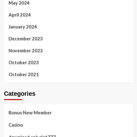
May 2024
April 2024
January 2024
December 2023
November 2023
October 2023
October 2021
Categories
Bonus New Member
Casino