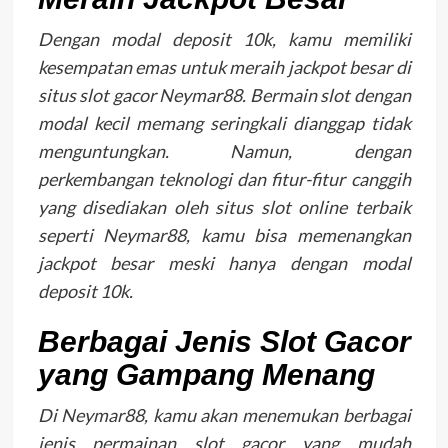
Dengan modal deposit 10k, kamu memiliki
kesempatan emas untuk meraih jackpot besar di
situs slot gacor Neymar88. Bermain slot dengan
modal kecil memang seringkali dianggap tidak
menguntungkan. Namun, dengan
perkembangan teknologi dan fitur-fitur canggih
yang disediakan oleh situs slot online terbaik
seperti Neymar88, kamu bisa memenangkan
jackpot besar meski hanya dengan modal
deposit 10k.
Berbagai Jenis Slot Gacor
yang Gampang Menang
Di Neymar88, kamu akan menemukan berbagai
jenis permainan slot gacor yang mudah