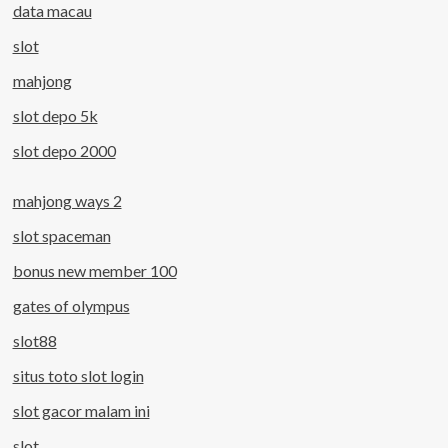
data macau
slot
mahjong
slot depo 5k
slot depo 2000
mahjong ways 2
slot spaceman
bonus new member 100
gates of olympus
slot88
situs toto slot login
slot gacor malam ini
slot