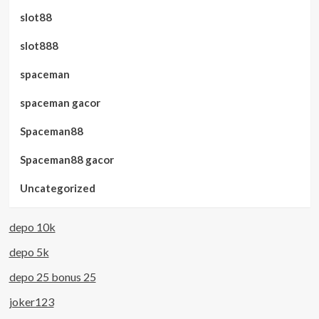
slot88
slot888
spaceman
spaceman gacor
Spaceman88
Spaceman88 gacor
Uncategorized
depo 10k
depo 5k
depo 25 bonus 25
joker123