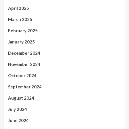
April 2025
March 2025
February 2025
January 2025
December 2024
November 2024
October 2024
September 2024
August 2024
July 2024
June 2024