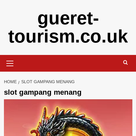
Skip
gueret-
to
content
tourism.co.uk
Primary
Menu
HOME
SLOT GAMPANG MENANG
slot gampang menang