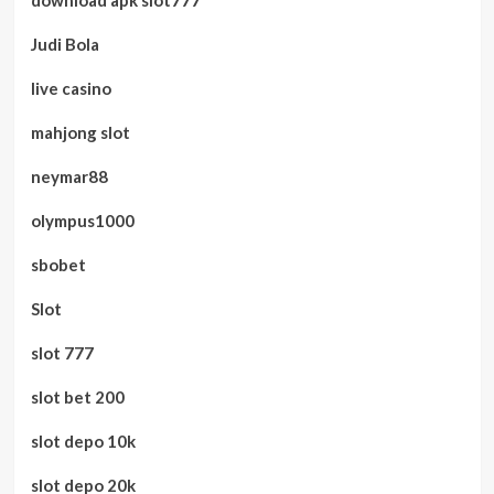
download apk slot777
Judi Bola
live casino
mahjong slot
neymar88
olympus1000
sbobet
Slot
slot 777
slot bet 200
slot depo 10k
slot depo 20k