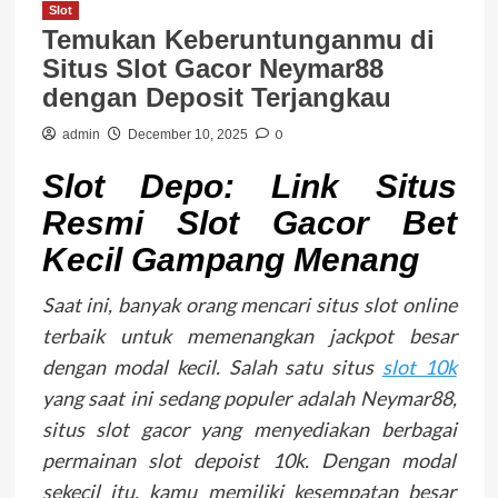
Slot
Temukan Keberuntunganmu di
Situs Slot Gacor Neymar88
dengan Deposit Terjangkau
0
admin
December 10, 2025
Slot Depo: Link Situs
Resmi Slot Gacor Bet
Kecil Gampang Menang
Saat ini, banyak orang mencari situs slot online
terbaik untuk memenangkan jackpot besar
dengan modal kecil. Salah satu situs
slot 10k
yang saat ini sedang populer adalah Neymar88,
situs slot gacor yang menyediakan berbagai
permainan slot depoist 10k. Dengan modal
sekecil itu, kamu memiliki kesempatan besar