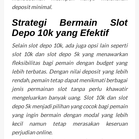
deposit minimal.
Strategi Bermain Slot
Depo 10k yang Efektif
Selain slot depo 10k, ada juga opsi lain seperti
slot 10k dan slot depo 5k yang menawarkan
fleksibilitas bagi pemain dengan budget yang
lebih terbatas. Dengan nilai deposit yang lebih
rendah, pemain tetap dapat menikmati berbagai
jenis permainan slot tanpa perlu khawatir
mengeluarkan banyak uang. Slot 10k dan slot
depo 5k menjadi pilihan yang cocok bagi pemain
yang ingin bermain dengan modal yang lebih
kecil namun tetap merasakan keseruan
perjudian online.