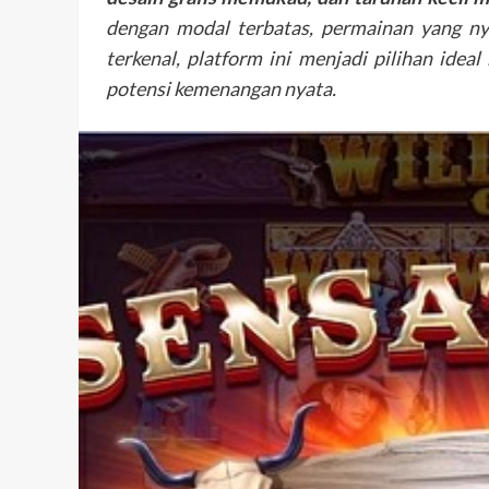
dengan modal terbatas, permainan yang nya
terkenal, platform ini menjadi pilihan idea
potensi kemenangan nyata.