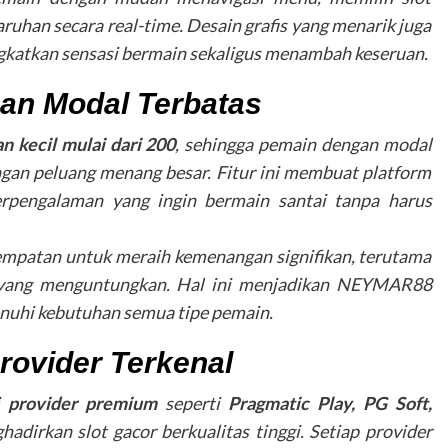
ruhan secara real-time. Desain grafis yang menarik juga
gkatkan sensasi bermain sekaligus menambah keseruan.
gan Modal Terbatas
n kecil mulai dari 200
, sehingga pemain dengan modal
ngan peluang menang besar. Fitur ini membuat platform
pengalaman yang ingin bermain santai tanpa harus
sempatan untuk meraih kemenangan signifikan, terutama
us yang menguntungkan. Hal ini menjadikan NEYMAR88
menuhi kebutuhan semua tipe pemain.
rovider Terkenal
i
provider premium
seperti
Pragmatic Play, PG Soft,
hadirkan slot gacor berkualitas tinggi. Setiap provider