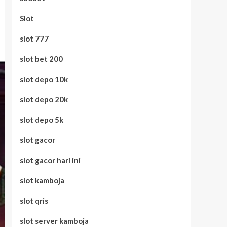
Slot
slot 777
slot bet 200
slot depo 10k
slot depo 20k
slot depo 5k
slot gacor
slot gacor hari ini
slot kamboja
slot qris
slot server kamboja