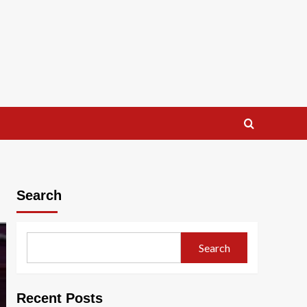
Search
Search
Recent Posts