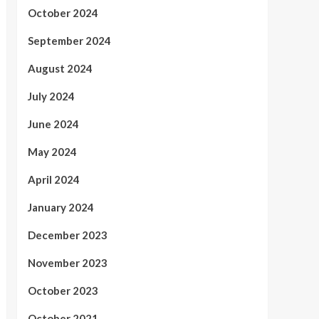
October 2024
September 2024
August 2024
July 2024
June 2024
May 2024
April 2024
January 2024
December 2023
November 2023
October 2023
October 2021