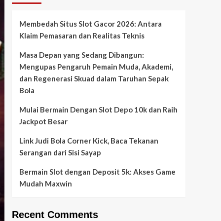
Membedah Situs Slot Gacor 2026: Antara
Klaim Pemasaran dan Realitas Teknis
Masa Depan yang Sedang Dibangun:
Mengupas Pengaruh Pemain Muda, Akademi,
dan Regenerasi Skuad dalam Taruhan Sepak
Bola
Mulai Bermain Dengan Slot Depo 10k dan Raih
Jackpot Besar
Link Judi Bola Corner Kick, Baca Tekanan
Serangan dari Sisi Sayap
Bermain Slot dengan Deposit 5k: Akses Game
Mudah Maxwin
Recent Comments