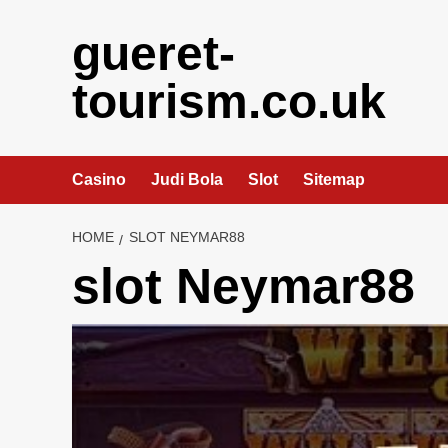
Skip
to
gueret-
content
tourism.co.uk
Casino
Judi Bola
Slot
Sitemap
HOME
SLOT NEYMAR88
slot Neymar88