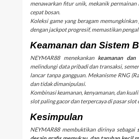
menawarkan fitur unik, mekanik permainan 
cepat bosan.
Koleksi game yang beragam memungkinkan pe
dengan jackpot progresif, memastikan pengal
Keamanan dan Sistem B
NEYMAR88 menekankan
keamanan dan t
melindungi data pribadi dan transaksi, seme
lancar tanpa gangguan. Mekanisme RNG (Ra
dan tidak dimanipulasi.
Kombinasi keamanan, kenyamanan, dan kual
slot paling gacor dan terpercaya di pasar slot 
Kesimpulan
NEYMAR88 membuktikan dirinya sebagai
desain grafis memukau, dan taruhan kecil m