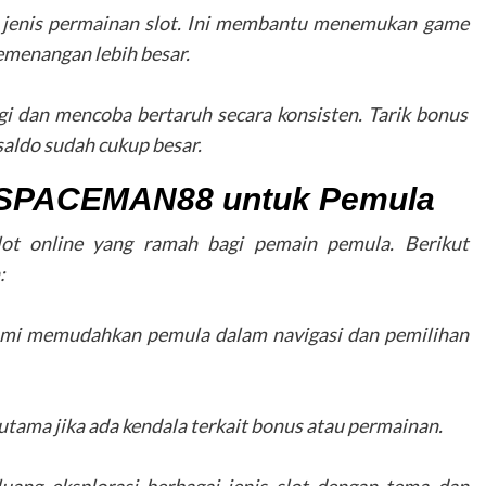
 jenis permainan slot. Ini membantu menemukan game
emenangan lebih besar.
i dan mencoba bertaruh secara konsisten. Tarik bonus
aldo sudah cukup besar.
 SPACEMAN88 untuk Pemula
ot online yang ramah bagi pemain pemula. Berikut
:
ami memudahkan pemula dalam navigasi dan pemilihan
tama jika ada kendala terkait bonus atau permainan.
uang eksplorasi berbagai jenis slot dengan tema dan