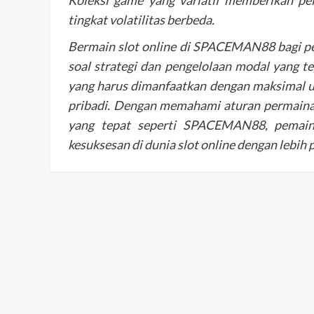
tingkat volatilitas berbeda.
Bermain slot online di SPACEMAN88 bagi pe
soal strategi dan pengelolaan modal yang
yang harus dimanfaatkan dengan maksimal 
pribadi. Dengan memahami aturan permainan
yang tepat seperti SPACEMAN88, pemain
kesuksesan di dunia slot online dengan lebih p