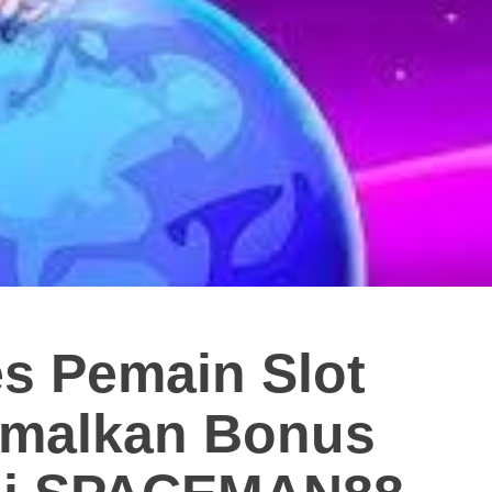
s Pemain Slot
imalkan Bonus