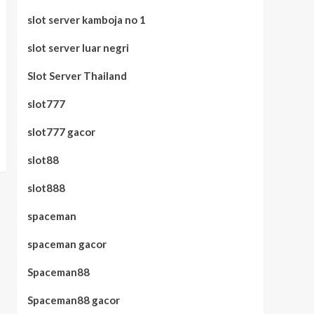
slot server kamboja no 1
slot server luar negri
Slot Server Thailand
slot777
slot777 gacor
slot88
slot888
spaceman
spaceman gacor
Spaceman88
Spaceman88 gacor