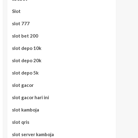
Slot
slot 777
slot bet 200
slot depo 10k
slot depo 20k
slot depo 5k
slot gacor
slot gacor hari ini
slot kamboja
slot qris
slot server kamboja