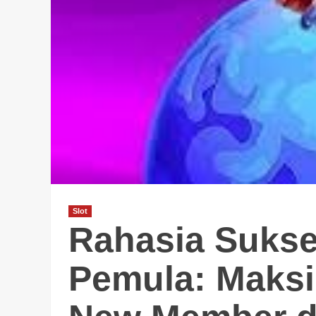
Slot
Rahasia Sukse
Pemula: Maks