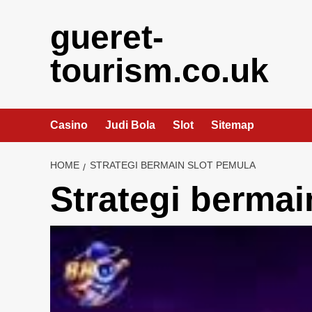
Skip
to
gueret-
content
tourism.co.uk
Casino
Judi Bola
Slot
Sitemap
HOME
STRATEGI BERMAIN SLOT PEMULA
Strategi bermai