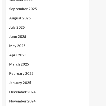
September 2025
August 2025
July 2025
June 2025
May 2025
April 2025
March 2025
February 2025
January 2025
December 2024
November 2024