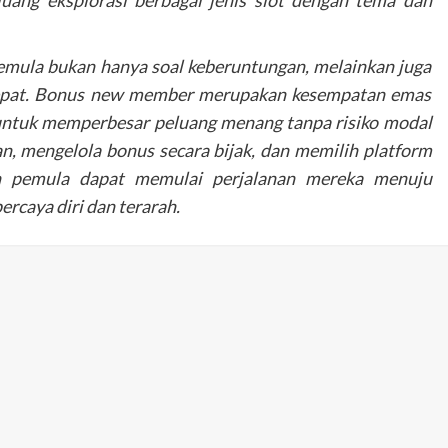
mula bukan hanya soal keberuntungan, melainkan juga
 tepat. Bonus new member merupakan kesempatan emas
untuk memperbesar peluang menang tanpa risiko modal
, mengelola bonus secara bijak, dan memilih platform
 pemula dapat memulai perjalanan mereka menuju
ercaya diri dan terarah.