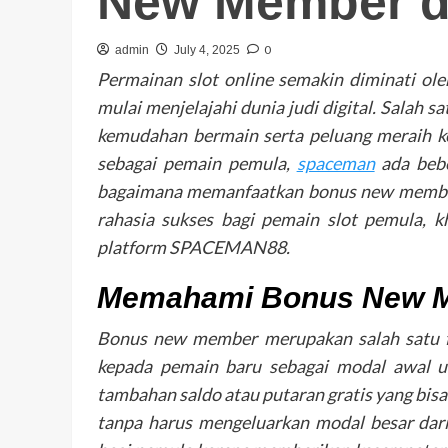
New Member 
0
admin
July 4, 2025
Permainan slot online semakin diminati ol
mulai menjelajahi dunia judi digital. Salah
kemudahan bermain serta peluang meraih 
sebagai pemain pemula,
spaceman
ada bebe
bagaimana memanfaatkan bonus new member 
rahasia sukses bagi pemain slot pemula,
platform SPACEMAN88.
Memahami Bonus New 
Bonus new member merupakan salah satu f
kepada pemain baru sebagai modal awal un
tambahan saldo atau putaran gratis yang bis
tanpa harus mengeluarkan modal besar dari 