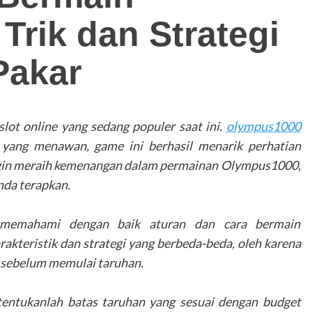
rik dan Strategi
Pakar
ot online yang sedang populer saat ini.
olympus1000
 yang menawan, game ini berhasil menarik perhatian
ingin meraih kemenangan dalam permainan Olympus1000,
anda terapkan.
 memahami dengan baik aturan dan cara bermain
kteristik dan strategi yang berbeda-beda, oleh karena
t sebelum memulai taruhan.
tentukanlah batas taruhan yang sesuai dengan budget