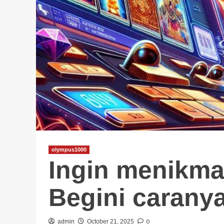
olympus1000
Ingin menikma
Begini carany
0
admin
October 21, 2025