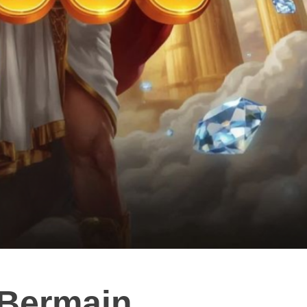
 Bermain