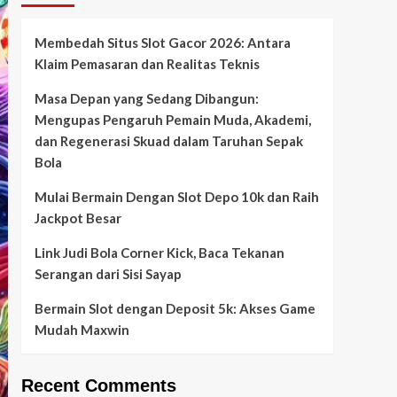
Membedah Situs Slot Gacor 2026: Antara
Klaim Pemasaran dan Realitas Teknis
Masa Depan yang Sedang Dibangun:
Mengupas Pengaruh Pemain Muda, Akademi,
dan Regenerasi Skuad dalam Taruhan Sepak
Bola
Mulai Bermain Dengan Slot Depo 10k dan Raih
Jackpot Besar
Link Judi Bola Corner Kick, Baca Tekanan
Serangan dari Sisi Sayap
Bermain Slot dengan Deposit 5k: Akses Game
Mudah Maxwin
Recent Comments