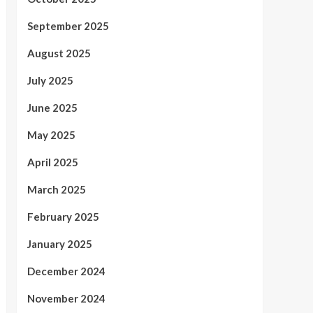
September 2025
August 2025
July 2025
June 2025
May 2025
April 2025
March 2025
February 2025
January 2025
December 2024
November 2024