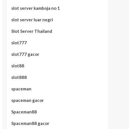
slot server kamboja no 1
slot server luar negri
Slot Server Thailand
slot777
slot777 gacor
slot88
slot888
spaceman
spaceman gacor
Spaceman88
Spaceman88 gacor